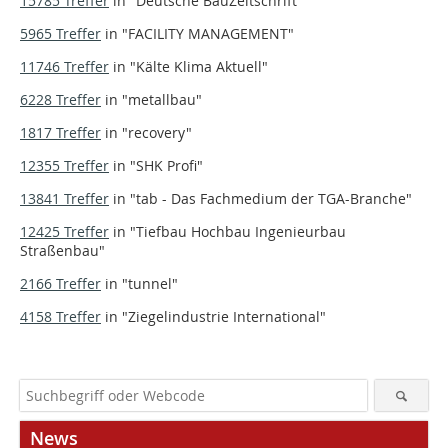
15785 Treffer
in
"Deutsche BauZeitschrift"
5965 Treffer
in
"FACILITY MANAGEMENT"
11746 Treffer
in
"Kälte Klima Aktuell"
6228 Treffer
in
"metallbau"
1817 Treffer
in
"recovery"
12355 Treffer
in
"SHK Profi"
13841 Treffer
in
"tab - Das Fachmedium der TGA-Branche"
12425 Treffer
in
"Tiefbau Hochbau Ingenieurbau
Straßenbau"
2166 Treffer
in
"tunnel"
4158 Treffer
in
"Ziegelindustrie International"
News