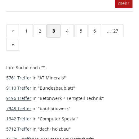
mehr
«
1
2
3
4
5
6
...127
»
Ihre Suche nach "
" :
5761 Treffer
in
"AT Minerals"
9110 Treffer
in
"Bundesbaublatt"
9196 Treffer
in
"Betonwerk + Fertigteil-Technik"
7948 Treffer
in
"bauhandwerk"
1342 Treffer
in
"Computer Spezial"
5712 Treffer
in
"dach+holzbau"