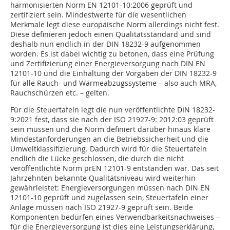
harmonisierten Norm EN 12101-10:2006 geprüft und
zertifiziert sein. Mindestwerte für die wesentlichen
Merkmale legt diese europäische Norm allerdings nicht fest.
Diese definieren jedoch einen Qualitätsstandard und sind
deshalb nun endlich in der DIN 18232-9 aufgenommen
worden. Es ist dabei wichtig zu betonen, dass eine Prüfung
und Zertifizierung einer Energieversorgung nach DIN EN
12101-10 und die Einhaltung der Vorgaben der DIN 18232-9
für alle Rauch- und Wärmeabzugssysteme – also auch MRA,
Rauchschürzen etc. – gelten.
Für die Steuertafeln legt die nun veröffentlichte DIN 18232-
9:2021 fest, dass sie nach der ISO 21927-9: 2012:03 geprüft
sein müssen und die Norm definiert darüber hinaus klare
Mindestanforderungen an die Betriebssicherheit und die
Umweltklassifizierung. Dadurch wird für die Steuertafeln
endlich die Lücke geschlossen, die durch die nicht
veröffentlichte Norm prEN 12101-9 entstanden war. Das seit
Jahrzehnten bekannte Qualitätsniveau wird weiterhin
gewährleistet: Energieversorgungen müssen nach DIN EN
12101-10 geprüft und zugelassen sein, Steuertafeln einer
Anlage müssen nach ISO 21927-9 geprüft sein. Beide
Komponenten bedürfen eines Verwendbarkeitsnachweises –
für die Energieversorgung ist dies eine Leistungserklärung,