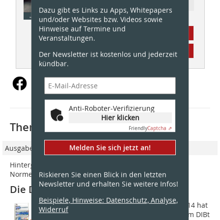
Ressort: Recht & Organisation
Dazu gibt es Links zu Apps, Whitepapers
und/oder Websites bzw. Videos sowie
Hinweise auf Termine und
Abonnement
Veranstaltungen.
Inhaltsverzeichnis
Der Newsletter ist kostenlos und jederzeit
kündbar.
Anti-Roboter-Verifizierung
Hier klicken
Thematisch passende Artikel:
Friendly
Captcha ⇗
Melden Sie sich jetzt an!
Ausgabe 01/2021
Hintergründe, Einsichten und Ausblicke zum neuen
Normenentwurf
Riskieren Sie einen Blick in den letzten
Newsletter und erhalten Sie weitere Infos!
Die DIN 18232-9, Version 2020
Beispiele, Hinweise: Datenschutz, Analyse,
In einem vielbeachteten Urteil aus 2014 hat
Widerruf
der EuGH festgestellt, dass mit der vom DIBt