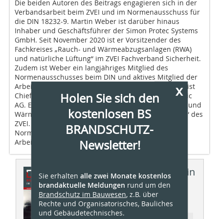
Die beiden Autoren des Beitrags engagieren sich in der
Verbandsarbeit beim ZVEI und im Normenausschuss für
die DIN 18232-9. Martin Weber ist darüber hinaus
Inhaber und Geschäftsführer der Simon Protec Systems
GmbH. Seit November 2020 ist er Vorsitzender des
Fachkreises „Rauch- und Wärmeabzugsanlagen (RWA)
und natürliche Lüftung“ im ZVEI Fachverband Sicherheit.
Zudem ist Weber ein langjähriges Mitglied des
Normenausschusses beim DIN und aktives Mitglied der
x
Arbeitsgruppe für die Norm 18232-9. Maik Schmees ist
Holen Sie sich den
Chief Technical Officer (CTO) bei der D+H Mechatronic
AG. Er engagiert sich ebenfalls im Fachkreis „Rauch- und
kostenlosen BS
Wärmeabzugsanlagen (RWA) und natürliche Lüftung“ des
ZVEI. Zudem ist Schmees Obmann des
BRANDSCHUTZ-
Normenausschusses beim DIN und Leiter der
Newsletter!
Arbeitsgruppe für die Norm DIN 18232-9.
Dieser Artikel erschien in
Sie erhalten
alle zwei Monate kostenlos
brandaktuelle Meldungen
rund um den
BS BRANDSCHUTZ
Brandschutz im Bauwesen
, z.B. über
01/2022
Rechte und Organisatorisches, Bauliches
und Gebäudetechnisches.