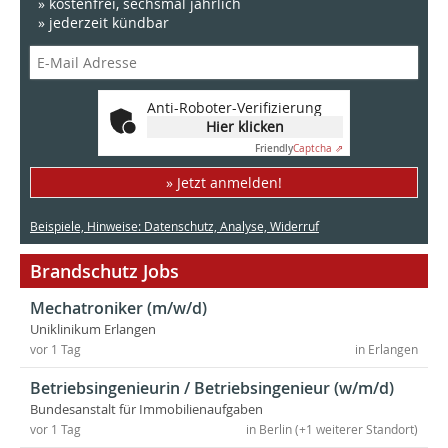
» kostenfrei, sechsmal jährlich
» jederzeit kündbar
Anti-Roboter-Verifizierung
Hier klicken
Friendly
Captcha ⇗
» Jetzt anmelden!
Beispiele, Hinweise: Datenschutz, Analyse, Widerruf
Brandschutz Jobs
Mechatroniker (m/w/d)
Uniklinikum Erlangen
vor 1 Tag
in Erlangen
Betriebsingenieurin / Betriebsingenieur (w/m/d)
Bundesanstalt für Immobilienaufgaben
vor 1 Tag
in Berlin (+1 weiterer Standort)