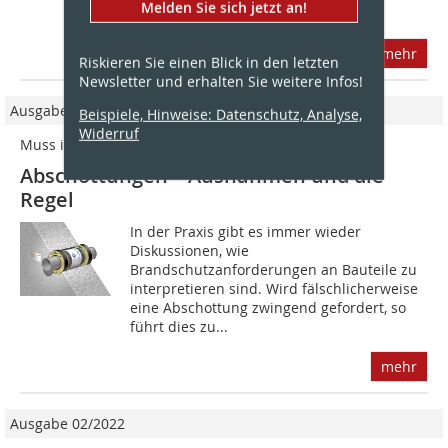
Melden Sie sich jetzt an!
Sicherstellung dieser...
mehr
Riskieren Sie einen Blick in den letzten
Newsletter und erhalten Sie weitere Infos!
Ausgabe 01/2020
Beispiele, Hinweise: Datenschutz, Analyse,
Widerruf
Muss im Brandschutz immer abgeschottet werden?
Abschottungen – Ausnahmen und die
Regel
In der Praxis gibt es immer wieder
Diskussionen, wie
Brandschutzanforderungen an Bauteile zu
interpretieren sind. Wird fälschlicherweise
eine Abschottung zwingend gefordert, so
führt dies zu...
mehr
Ausgabe 02/2022