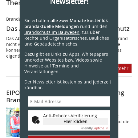
Newsletter!
Thematisch passende Artikel:
Brandausbreitung verhindern
Sie erhalten
alle zwei Monate kostenlos
brandaktuelle Meldungen
rund um den
Das Abschottungsprinzip im Brandschutz
Brandschutz im Bauwesen
, z.B. über
Rechte und Organisatorisches, Bauliches
Das Abschottungsprinzip soll dafür sorgen, dass ein Brand
und Gebäudetechnisches.
nicht von einem Bereich auf andere übergreift. Brände
können nicht immer wirksam verhindert werden, wie es
Dazu gibt es Links zu Apps, Whitepapers
eigentlich das primäre...
und/oder Websites bzw. Videos sowie
Hinweise auf Termine und
mehr
Veranstaltungen.
Der Newsletter ist kostenlos und jederzeit
kündbar.
EIPOS-Fachfortbildung „Fachbauleitung
Brandschutz“
Bei der Genehmigung von
Anti-Roboter-Verifizierung
Brandschutzkonzepten wird durch die
Hier klicken
überwachenden Behörden zunehmend die
Benennung eines Fachbauleiter
Friendly
Captcha ⇗
Brandschutz gefordert. Oft liegt eine