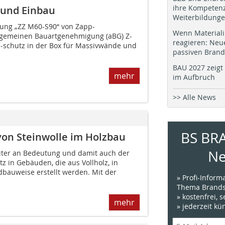
ihre Kompetenz
 und Einbau
Weiterbildung
ung „ZZ M60-S90“ von Zapp-
Wenn Materiali
gemeinen Bauartgenehmigung (aBG) Z-
reagieren: Neu
-schutz in der Box für Massivwände und
passiven Brand
BAU 2027 zeigt 
mehr
im Aufbruch
>> Alle News
BS BR
von Steinwolle im Holzbau
Ne
iter an Bedeutung und damit auch der
 in Gebäuden, die aus Vollholz, in
bauweise erstellt werden. Mit der
» Profi-Infor
Thema Brands
» kostenfrei, 
mehr
» jederzeit k