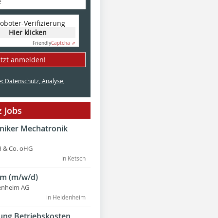
oboter-Verifizierung
Hier klicken
Friendly
Captcha ⇗
etzt anmelden!
e: Datenschutz, Analyse,
 Jobs
hniker Mechatronik
 & Co. oHG
in Ketsch
m (m/w/d)
enheim AG
in Heidenheim
ung Betriebskosten