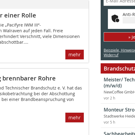
 einer Rolle
Anti-R
e „Pacifyre IWM III“-
Walraven auf jeden Fall. Freie
hindert Verschnitt, viele Dimensionen
» J
abschottbar....
Beispiele, Hinweis
mehr
Widerruf
Brandschutz
g brennbarer Rohre
Meister/ Tec
(m/w/d)
d Technischer Brandschutz e. V. hat das
NewCoffee GmbH
isikobetrachtung bei der Abschottung
vor 2 h
e bei einer Brandbeanspruchung von
Monteur Stro
Stadtwerke Heid
mehr
vor 5 h
Sachbearbeit