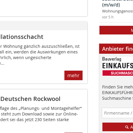
(m/w/d)
Wohnungsgenosse
vor 5 h
llationsschacht
r Wohnung gänzlich auszuschließen, ist
Anbieter fi
 Fall ein, werden die Auswirkungen eines
rlich, wenn ungesicherte
...
mehr
Finden Sie mehr
EINKAUFSFÜHRE
r Deutschen Rockwool
Suchmaschine f
uflage des „Planungs- und Montagehelfer“
 steht zum Download sowie zur Online-
ert sei das jetzt 230 Seiten starke
A