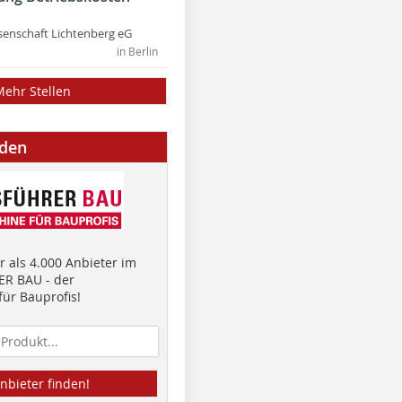
nschaft Lichtenberg eG
in Berlin
Mehr Stellen
nden
 als 4.000 Anbieter im
R BAU - der
ür Bauprofis!
nbieter finden!