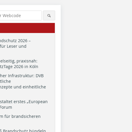
dschutz 2026 –
für Leser und
ielseitig, praxisnah:
zTage 2026 in Köln
cher Infrastruktur: DVB
tliche
zepte und einheitliche
staltet erstes „European
 Forum
m für brandsicheren
ß Brandschutz bündeln