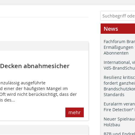
News
Fachforum Bran
Ermäßigungen 
Abonnenten
International, v
 Decken abnahmesicher
VdS-BrandSchut
Resilienz kritis
unzulässig ausgeführte
fordert ganzhei
nd einer der häufigsten Mängel im
Brandschutzkon
ft wird nicht berücksichtigt, dass der
Standards
 des...
Euralarm veran
Fire Detection“
mehr
Neuer Spielrau
Holzbau
BZB und Endre