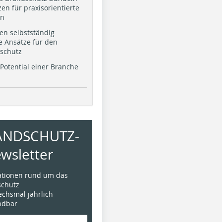
en für praxisorientierte
en
en selbstständig
e Ansätze für den
schutz
Potential einer Branche
ANDSCHUTZ-
wsletter
mationen rund um das
chutz
sechsmal jährlich
ündbar