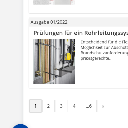
Ausgabe 01/2022
Prüfungen für ein Rohrleitungssy
Entscheidend für die Flex
Möglichkeit zur Abscho
Brandschutzanforderunge
praxisgerechte...
1
2
3
4
...6
»