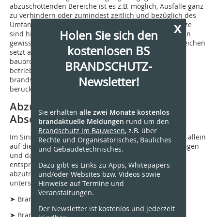
abzuschottenden Bereiche ist es z.B. möglich, Ausfälle ganz
zu verhindern oder zumindest zeitlich und bezüglich des
x
Umfanges sehr stark zu beschränken. Mögliche Ansätze
Holen Sie sich den
sind hierbei z.B. die Trennung gleicher Systeme, um ein
gewisses Maß an Redundanz zu schaffen. Dies zu erreichen
kostenlosen BS
setzt allerdings voraus, dass neben den
bauordnungsrechtlichen Schutzzielen auch die
BRANDSCHUTZ-
betrieblichen Schutzziele bereits bei der
Newsletter!
brandschutztechnischen Konzeption ausreichend
berücksichtigt werden.
Abzuschottende Bereiche und
Sie erhalten
alle zwei Monate kostenlos
Abschottungsebenen
brandaktuelle Meldungen
rund um den
Brandschutz im Bauwesen
, z.B. über
Im Sinne eines ganzheitlichen Brandschutzes ist nicht allein
Rechte und Organisatorisches, Bauliches
auf die bauordnungsrechtlich geforderten Abschottungen
und Gebäudetechnisches.
und damit auch die passende Einteilung der
entsprechenden Abschnitte abzustellen. Die jeweils
Dazu gibt es Links zu Apps, Whitepapers
abzutrennenden Bereiche werden teilweise sehr
und/oder Websites bzw. Videos sowie
unterschiedlich bezeichnet:
Hinweise auf Termine und
Veranstaltungen.
➤ Brandabschnitte
Der Newsletter ist kostenlos und jederzeit
➤ Brandbekämpfungsabschnitte (IndBauRL)