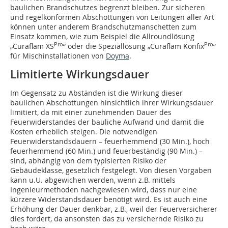
baulichen Brandschutzes begrenzt bleiben. Zur sicheren
und regelkonformen Abschottungen von Leitungen aller Art
können unter anderem Brandschutzmanschetten zum
Einsatz kommen, wie zum Beispiel die Allroundlösung
Pro
Pro
„Curaflam XS
“ oder die Speziallösung „Curaflam Konfix
“
für Mischinstallationen von
Doyma
.
Limitierte Wirkungsdauer
Im Gegensatz zu Abständen ist die Wirkung dieser
baulichen Abschottungen hinsichtlich ihrer Wirkungsdauer
limitiert, da mit einer zunehmenden Dauer des
Feuerwiderstandes der bauliche Aufwand und damit die
Kosten erheblich steigen. Die notwendigen
Feuerwiderstandsdauern – feuerhemmend (30 Min.), hoch
feuerhemmend (60 Min.) und feuerbeständig (90 Min.) –
sind, abhängig von dem typisierten Risiko der
Gebäudeklasse, gesetzlich festgelegt. Von diesen Vorgaben
kann u.U. abgewichen werden, wenn z.B. mittels
Ingenieurmethoden nachgewiesen wird, dass nur eine
kürzere Widerstandsdauer benötigt wird. Es ist auch eine
Erhöhung der Dauer denkbar, z.B., weil der Feuerversicherer
dies fordert, da ansonsten das zu versichernde Risiko zu