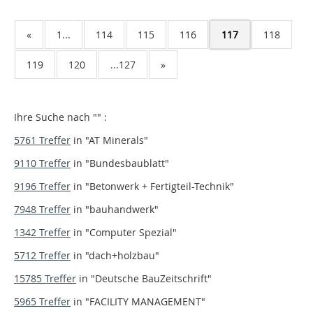
«
1...
114
115
116
117
118
119
120
...127
»
Ihre Suche nach "
" :
5761 Treffer
in
"AT Minerals"
9110 Treffer
in
"Bundesbaublatt"
9196 Treffer
in
"Betonwerk + Fertigteil-Technik"
7948 Treffer
in
"bauhandwerk"
1342 Treffer
in
"Computer Spezial"
5712 Treffer
in
"dach+holzbau"
15785 Treffer
in
"Deutsche BauZeitschrift"
5965 Treffer
in
"FACILITY MANAGEMENT"