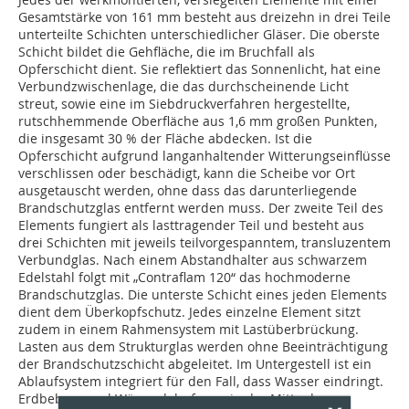
Gesamtstärke von 161 mm besteht aus dreizehn in drei Teile
unterteilte Schichten unterschiedlicher Gläser. Die oberste
Schicht bildet die Gehfläche, die im Bruchfall als
Opferschicht dient. Sie reflektiert das Sonnenlicht, hat eine
Verbundzwischenlage, die das durchscheinende Licht
streut, sowie eine im Siebdruckverfahren hergestellte,
rutschhemmende Oberfläche aus 1,6 mm großen Punkten,
die insgesamt 30 % der Fläche abdecken. Ist die
Opferschicht aufgrund langanhaltender Witterungseinflüsse
verschlissen oder beschädigt, kann die Scheibe vor Ort
ausgetauscht werden, ohne dass das darunterliegende
Brandschutzglas entfernt werden muss. Der zweite Teil des
Elements fungiert als lasttragender Teil und besteht aus
drei Schichten mit jeweils teilvorgespanntem, transluzentem
Verbundglas. Nach einem Abstandhalter aus schwarzem
Edelstahl folgt mit „Contraflam 120“ das hochmoderne
Brandschutzglas. Die unterste Schicht eines jeden Elements
dient dem Überkopfschutz. Jedes einzelne Element sitzt
zudem in einem Rahmensystem mit Lastüberbrückung.
Lasten aus dem Strukturglas werden ohne Beeinträchtigung
der Brandschutzschicht abgeleitet. Im Untergestell ist ein
Ablaufsystem integriert für den Fall, dass Wasser eindringt.
Erdbeben- und Wärmedehnfugen in der Mitte des