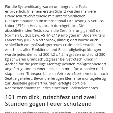
Für die Systemlösung waren umfangreiche Tests
erforderlich. In einem ersten Schritt wurden mehrere
Brandschutzvorversuche mit unterschiedlichen
Glaskombinationen im International Fire Testing & Service-
Labor (IFTS) in Herzogenrath durchgeführt. Die
abschließenden Tests sowie die Zertifizierung gemäß den
Normen UL 263 bzw. ASTM-E119 erfolgten im Underwriters
Laboratory (UL) in Northbrook, Illinois; dort wurde auch
schließlich ein maßstabsgetreues Prüfmodell erstellt. Im
Anschluss aller Funktions- und Beständigkeitsprüfungen
wurde jedes der rund 300 1,2 x 1,2 m großen und rund 380
kg schweren Brandschutzgläser bei Vetrotech Kinon in
Aachen für die jeweilige Montageposition maßgeschneidert
angefertigt und in einer speziellen multifunktionalen und
stapelbaren Transportkiste zu Vetrotech North America nach
Seattle geliefert. Bevor die fertigen Elemente montagefertig
zur Baustelle geliefert wurden, erfolgte dort die
Rahmenendmontage jedes einzelnen Bodenelementes.
161 mm dick, rutschfest und zwei
Stunden gegen Feuer schützend
Jedes der werkmontierten, versiegelten Elemente mit einer