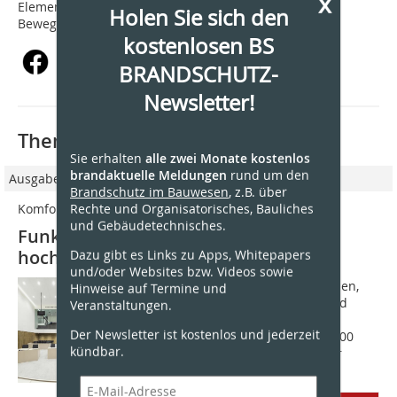
x
Elementes und um das Element herum gleichen
Holen Sie sich den
Bewegungen aus.
kostenlosen BS
BRANDSCHUTZ-
Newsletter!
Thematisch passende Artikel:
Sie erhalten
alle zwei Monate kostenlos
brandaktuelle Meldungen
rund um den
Ausgabe 01/2023
Brandschutz im Bauwesen
, z.B. über
Rechte und Organisatorisches, Bauliches
Komfort und Funktionalität vereint
und Gebäudetechnisches.
Funkelnder Funktionsbau mit
Dazu gibt es Links zu Apps, Whitepapers
hochwertigen Brandschutzgläsern
und/oder Websites bzw. Videos sowie
Mit fünfzig verschiedenen Gerichtssälen,
Hinweise auf Termine und
über eintausend Mitarbeiterinnen und
Veranstaltungen.
Mitarbeitern, darunter zweihundert
Der Newsletter ist kostenlos und jederzeit
Richterinnen und Richtern, und 140.000
kündbar.
Urteilen pro Jahr ist das Amsterdamer
Gericht...