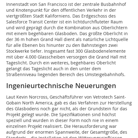
Innenstadt von San Francisco ist der zentrale Busbahnhof
und Knotenpunkt für den öffentlichen Verkehr in der
viertgrößten Stadt Kaliforniens. Das Erdgeschoss des
Salesforce Transit Center ist ein lichtdurchfluteter Raum
und wird geprägt durch die Kombination aus Oberlichtern
mit einem begehbaren Glasboden. Das größte Oberlicht in
der 36 m hohen Grand Hall dient als natürliche Lichtquelle
für alle Ebenen bis hinunter zu den Bahnsteigen zwei
Stockwerke tiefer. Insgesamt fast 300 Glasbodenelemente
mit über 4.000 Glasscheiben versorgen die Grand Hall mit
Tageslicht. Durch ein weiteres, begehbares Oberlicht
gelangt das Tageslicht auch in den unter dem
Straßenniveau liegenden Bereich des Umsteigebahnhofs.
Ingenieurtechnische Neuerungen
Laut Kevin Norcross, Geschäftsführer von Vetrotech Saint-
Gobain North America, gab es das Verfahren zur Herstellung
des Glasbodens noch gar nicht, als der Grundstein für das
Projekt gelegt wurde. Die Spezifikationen sind höchst
speziell und wurden in dieser Form noch nie in einem
einzelnen Projekt realisiert. Die Herausforderung war
aufgrund der enormen Spannweite, der Gesamtgröße, des
Standorts – die Installation ist den Witterungseinflüssen