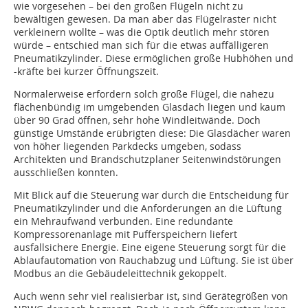
wie vorgesehen – bei den großen Flügeln nicht zu
bewältigen gewesen. Da man aber das Flügelraster nicht
verkleinern wollte – was die Optik deutlich mehr stören
würde – entschied man sich für die etwas auffälligeren
Pneumatikzylinder. Diese ermöglichen große Hubhöhen und
-kräfte bei kurzer Öffnungszeit.
Normalerweise erfordern solch große Flügel, die nahezu
flächenbündig im umgebenden Glasdach liegen und kaum
über 90 Grad öffnen, sehr hohe Windleitwände. Doch
günstige Umstände erübrigten diese: Die Glasdächer waren
von höher liegenden Parkdecks umgeben, sodass
Architekten und Brandschutzplaner Seitenwindstörungen
ausschließen konnten.
Mit Blick auf die Steuerung war durch die Entscheidung für
Pneumatik­zylinder und die Anforderungen an die Lüftung
ein Mehraufwand verbunden. Eine redundante
Kompressorenanlage mit Pufferspeichern liefert
ausfallsichere Energie. Eine eigene Steuerung sorgt für die
Ablaufautomation von Rauchabzug und Lüftung. Sie ist über
Modbus an die Gebäudeleittechnik gekoppelt.
Auch wenn sehr viel realisierbar ist, sind Gerätegrößen von