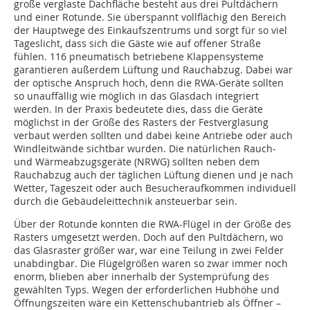
große verglaste Dachfläche besteht aus drei Pultdächern
und einer Rotunde. Sie überspannt vollflächig den Bereich
der Hauptwege des Einkaufszentrums und sorgt für so viel
Tageslicht, dass sich die Gäste wie auf offener Straße
fühlen. 116 pneumatisch betriebene Klappensysteme
garantieren außerdem Lüftung und Rauchabzug. Dabei war
der optische Anspruch hoch, denn die RWA-Geräte sollten
so unauffällig wie möglich in das Glasdach integriert
werden. In der Praxis bedeutete dies, dass die Geräte
möglichst in der Größe des Rasters der Festverglasung
verbaut werden sollten und dabei keine Antriebe oder auch
Windleitwände sichtbar wurden. Die natürlichen Rauch-
und Wärmeabzugsgeräte (NRWG) sollten neben dem
Rauchabzug auch der täglichen Lüftung dienen und je nach
Wetter, Tageszeit oder auch Besucher­aufkommen individuell
durch die Gebäudeleittechnik ansteuerbar sein.
Über der Rotunde konnten die RWA-Flügel in der Größe des
Rasters umgesetzt werden. Doch auf den Pultdächern, wo
das Glasraster größer war, war eine Teilung in zwei Felder
unabdingbar. Die Flügelgrößen waren so zwar immer noch
enorm, blieben aber innerhalb der Systemprüfung des
gewählten Typs. Wegen der erforderlichen Hubhöhe und
Öffnungszeiten wäre ein Kettenschubantrieb als Öffner –