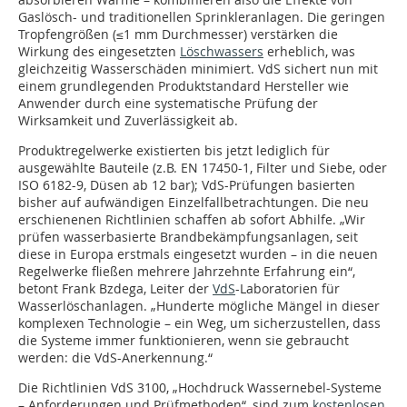
Gaslösch- und traditionellen Sprinkleranlagen. Die geringen
Tropfengrößen (≤1 mm Durchmesser) verstärken die
Wirkung des eingesetzten
Löschwassers
erheblich, was
gleichzeitig Wasserschäden minimiert. VdS sichert nun mit
einem grundlegenden Produktstandard Hersteller wie
Anwender durch eine systematische Prüfung der
Wirksamkeit und Zuverlässigkeit ab.
Produktregelwerke existierten bis jetzt lediglich für
ausgewählte Bauteile (z.B. EN 17450-1, Filter und Siebe, oder
ISO 6182-9, Düsen ab 12 bar); VdS-Prüfungen basierten
bisher auf aufwändigen Einzelfallbetrachtungen. Die neu
erschienenen Richtlinien schaffen ab sofort Abhilfe. „Wir
prüfen wasserbasierte Brandbekämpfungsanlagen, seit
diese in Europa erstmals eingesetzt wurden – in die neuen
Regelwerke fließen mehrere Jahrzehnte Erfahrung ein“,
betont Frank Bzdega, Leiter der
VdS
-Laboratorien für
Wasserlöschanlagen. „Hunderte mögliche Mängel in dieser
komplexen Technologie – ein Weg, um sicherzustellen, dass
die Systeme immer funktionieren, wenn sie gebraucht
werden: die VdS-Anerkennung.“
Die Richtlinien VdS 3100, „Hochdruck Wassernebel-Systeme
– Anforderungen und Prüfmethoden“, sind zum
kostenlosen