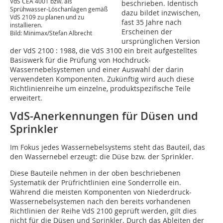
VdS CEA 4001 bzw. als
beschrieben. Identisch
Sprühwasser-Löschanlagen gemäß
dazu bildet inzwischen,
VdS 2109 zu planen und zu
fast 35 Jahre nach
installieren.
Erscheinen der
Bild: Minimax/Stefan Albrecht
ursprünglichen Version
der VdS 2100 : 1988, die VdS 3100 ein breit aufgestelltes
Basiswerk für die Prüfung von Hochdruck-
Wassernebelsystemen und einer Auswahl der darin
verwendeten Komponenten. Zukünftig wird auch diese
Richtlinienreihe um einzelne, produktspezifische Teile
erweitert.
VdS-Anerkennungen für Düsen und
Sprinkler
Im Fokus jedes Wassernebelsystems steht das Bauteil, das
den Wassernebel erzeugt: die Düse bzw. der Sprinkler.
Diese Bauteile nehmen in der oben beschriebenen
Systematik der Prüfrichtlinien eine Sonderrolle ein.
Während die meisten Komponenten von Niederdruck-
Wassernebelsystemen nach den bereits vorhandenen
Richtlinien der Reihe VdS 2100 geprüft werden, gilt dies
nicht für die Düsen und Sprinkler. Durch das Ableiten der