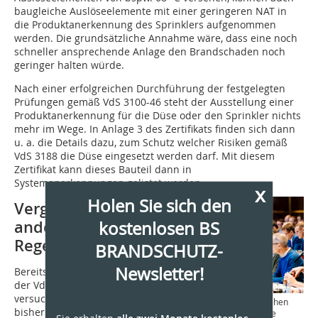
baugleiche Auslöseelemente mit einer geringeren NAT in
die Produktanerkennung des Sprinklers aufgenommen
werden. Die grundsätzliche Annahme wäre, dass eine noch
schneller ansprechende Anlage den Brandschaden noch
geringer halten würde.
Nach einer erfolgreichen Durchführung der festgelegten
Prüfungen gemäß VdS 3100-46 steht der Ausstellung einer
Produktanerkennung für die Düse oder den Sprinkler nichts
mehr im Wege. In Anlage 3 des Zertifikats finden sich dann
u. a. die Details dazu, zum Schutz welcher Risiken gemäß
VdS 3188 die Düse eingesetzt werden darf. Mit diesem
Zertifikat kann dieses Bauteil dann in
Systemanerkennungen gelistet werden.
x
Holen Sie sich den
Vergleich mit
anderen
kostenlosen BS
Regelwerken
BRANDSCHUTZ-
Newsletter!
Bereits bei der Erstellung
der VdS 3100-46 wurde
versucht, neben den
Die VdS-Brandschutztage ziehen
bisher bei VdS
immer wieder jedes Jahr viele
Sie erhalten
alle zwei Monate kostenlos