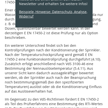
17450-2 Unterschiede auf.
Newsletter und erhalten Sie weitere Infos!
Einer dieser Unterschiede ist die Erfassung der
Beispiele, Hinweise: Datenschutz, Analyse,
Wasserverteilung. VdS 3100-46 fordert diese Prüfung, da nur
Widerruf
durch diese Prüfung eine mögliche Sprühbeeinträchtigung,
z. B. durch die Abdeckung von verdeckten Sprinklern und
Düsen, quantifizierbar bewertet werden kann. In der
derzeitigen E EN 17450-2 ist diese Prüfung nur als Option
beschrieben.
Ein weiterer Unterschied findet sich bei den
Kontrollprüfungen nach der Konditionierung der Sprinkler.
Nach der Temperaturschockprüfung wird gemäß E EN
17450-2 eine Funktionskontrollprüfung durchgeführt (4.10).
Zusätzlich erfolgt anschließend nach VdS 3100-46 eine
Bestimmung der Nennauslösetemperatur (5.4.11). Aus
unserer Sicht kann dadurch aussagekräftiger bewertet
werden, ob der Sprinkler auch nach der Beanspruchung
noch bestimmungsgemäß (bei den spezifizierten
Temperaturen) auslöst oder ob die Konditionierung Einfluss
auf das Auslöseverhalten hat.
Im Gegensatz zu den VdS-Richtlinien fordert E EN 17450-2
als Teil des Prüfverfahrens eine Bestimmung des RTI-Wertes