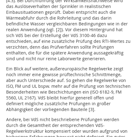
(4.3). Bei Durchführung der Wirksamkeitsnachweise wird
das Auslöseverhalten der Sprinkler in realistischen
Einbausituationen geprüft. Dabei entspricht auch die
Wärmeabfuhr durch die Rohrleitung und das darin
befindliche Wasser vergleichbaren Bedingungen wie in der
realen Anwendung (vgl. [2]). Vor diesem Hintergrund hat
sich VdS bei der Erstellung der VdS 3100-46 dazu
entschieden, auf eine zusätzliche Prüfung des RTI-Wertes zu
verzichten, denn das Prüfverfahren sollte Prüfungen
enthalten, die für die spätere Anwendung aussagekräftig
sind und nicht nur reine Laborwerte generieren.
Ein Blick auf weitere, außereuropäische Regelwerke zeigt
noch immer eine gewisse prüftechnische Schnittmenge,
aber auch Unterschiede auf. So gehen die Regelwerke von
ISO, FM und UL bspw. mehr auf die Prüfung von technischen
Besonderheiten wie Beschichtungen ein (ISO 6182-9, FM
5560, UL 2167). VdS bleibt hierfür generell offen und
definiert mögliche zusätzliche Prüfungen in großer
Abhängigkeit der vorliegenden Bauteile [3].
Andere, bei VdS nicht beschriebene Prüfungen werden
durch die Gesamtheit der entsprechenden VdS-
Regelwerkstruktur kompensiert oder wurden aufgrund von
bisherigen Erfahrungen bewusst nicht definiert. Ein gutes