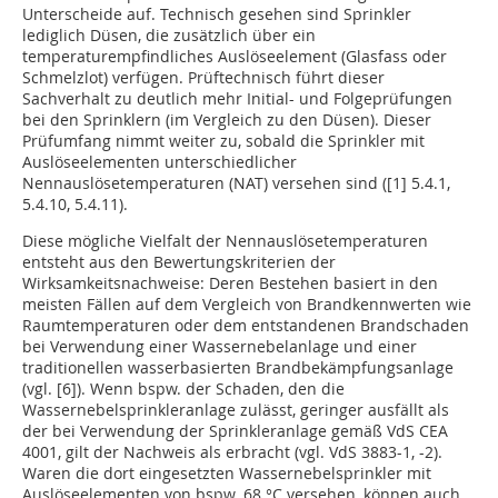
Unterscheide auf. Technisch gesehen sind Sprinkler
lediglich Düsen, die zusätzlich über ein
temperaturempfindliches Auslöseelement (Glasfass oder
Schmelzlot) verfügen. Prüftechnisch führt dieser
Sachverhalt zu deutlich mehr Initial- und Folgeprüfungen
bei den Sprinklern (im Vergleich zu den Düsen). Dieser
Prüfumfang nimmt weiter zu, sobald die Sprinkler mit
Auslöseelementen unterschiedlicher
Nennauslösetemperaturen (NAT) versehen sind ([1] 5.4.1,
5.4.10, 5.4.11).
Diese mögliche Vielfalt der Nennauslösetemperaturen
entsteht aus den Bewertungskriterien der
Wirksamkeitsnachweise: Deren Bestehen basiert in den
meisten Fällen auf dem Vergleich von Brandkennwerten wie
Raumtemperaturen oder dem entstandenen Brandschaden
bei Verwendung einer Wassernebelanlage und einer
traditionellen wasserbasierten Brandbekämpfungsanlage
(vgl. [6]). Wenn bspw. der Schaden, den die
Wassernebelsprinkleranlage zulässt, geringer ausfällt als
der bei Verwendung der Sprinkleranlage gemäß VdS CEA
4001, gilt der Nachweis als erbracht (vgl. VdS 3883-1, -2).
Waren die dort eingesetzten Wassernebelsprinkler mit
Auslöseelementen von bspw. 68 °C versehen, können auch