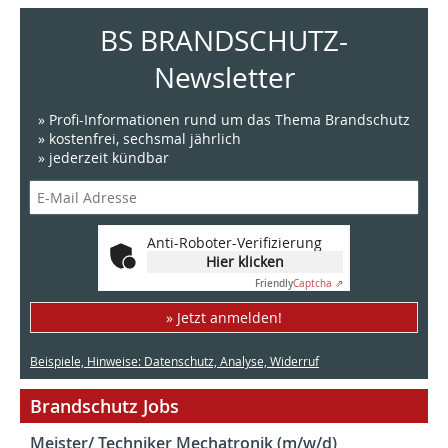
BS BRANDSCHUTZ-
Newsletter
» Profi-Informationen rund um das Thema Brandschutz
» kostenfrei, sechsmal jährlich
» jederzeit kündbar
Anti-Roboter-Verifizierung
Hier klicken
Friendly
Captcha ⇗
» Jetzt anmelden!
Beispiele, Hinweise: Datenschutz, Analyse, Widerruf
Brandschutz Jobs
Meister/ Techniker Mechatronik (m/w/d)