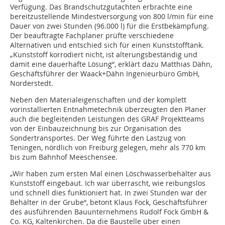
Verfügung. Das Brandschutzgutachten erbrachte eine
bereitzustellende Mindestversorgung von 800 l/min für eine
Dauer von zwei Stunden (96.000 l) für die Erstbekämpfung.
Der beauftragte Fachplaner prüfte verschiedene
Alternativen und entschied sich für einen Kunststofftank.
„Kunststoff korrodiert nicht, ist alterungsbeständig und
damit eine dauerhafte Lösung“, erklärt dazu Matthias Dähn,
Geschäftsführer der ­Waack+Dähn Ingenieurbüro GmbH,
Norderstedt.
Neben den Materialeigenschaften und der komplett
vorinstallierten Entnahmetechnik überzeugten den Planer
auch die begleitenden Leistungen des GRAF Projektteams
von der Einbauzeichnung bis zur Organisation des
Sondertransportes. Der Weg führte den Lastzug von
Teningen, nördlich von Freiburg gelegen, mehr als 770 km
bis zum Bahnhof Meeschensee.
„Wir haben zum ersten Mal einen Löschwasserbehälter aus
Kunststoff eingebaut. Ich war überrascht, wie reibungslos
und schnell dies funktioniert hat. In zwei Stunden war der
Behälter in der Grube“, betont Klaus Fock, Geschäftsführer
des ausführenden Bauunternehmens Rudolf Fock GmbH &
Co. KG, Kaltenkirchen. Da die Baustelle über einen