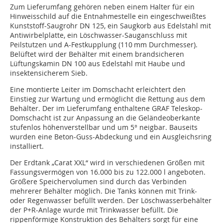
Zum Lieferumfang gehören neben einem Halter für ein
Hinweisschild auf die Entnahmestelle ein eingeschweißtes
Kunststoff-Saugrohr DN 125, ein Saugkorb aus Edelstahl mit
Antiwirbelplatte, ein Löschwasser-Sauganschluss mit
Peilstutzen und A-Festkupplung (110 mm Durchmesser).
Belüftet wird der Behälter mit einem brandsicheren
Lüftungskamin DN 100 aus Edelstahl mit Haube und
insektensicherem Sieb.
Eine montierte Leiter im Domschacht erleichtert den
Einstieg zur Wartung und ermöglicht die Rettung aus dem
Behälter. Der im Lieferumfang enthaltene GRAF Teleskop-
Domschacht ist zur Anpassung an die Geländeoberkante
stufenlos höhenverstellbar und um 5° neigbar. Bauseits
wurden eine Beton-Guss-Abdeckung und ein Ausgleichsring
installiert.
Der Erdtank „Carat XXL“ wird in verschiedenen Größen mit
Fassungsvermögen von 16.000 bis zu 122.000 l angeboten.
Größere Speichervolumen sind durch das Verbinden
mehrerer Behälter möglich. Die Tanks können mit Trink-
oder Regenwasser befüllt werden. Der Löschwasserbehälter
der P+R-Anlage wurde mit Trinkwasser befüllt. Die
rippenförmige Konstruktion des Behälters sorgt für eine