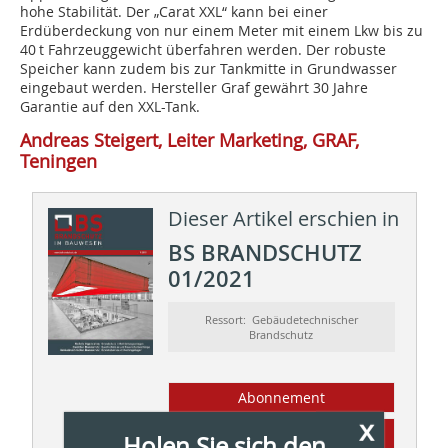
hohe Stabilität. Der „Carat XXL“ kann bei einer
Erdüberdeckung von nur einem Meter mit einem Lkw bis zu
40 t Fahrzeuggewicht überfahren werden. Der robuste
Speicher kann zudem bis zur Tankmitte in Grundwasser
eingebaut werden. Hersteller Graf gewährt 30 Jahre
Garantie auf den XXL-Tank.
Andreas Steigert, Leiter Marketing, GRAF,
Teningen
Dieser Artikel erschien in
BS BRANDSCHUTZ
01/2021
Ressort: Gebäudetechnischer
Brandschutz
Abonnement
x
Inhaltsverzeichnis
Holen Sie sich den