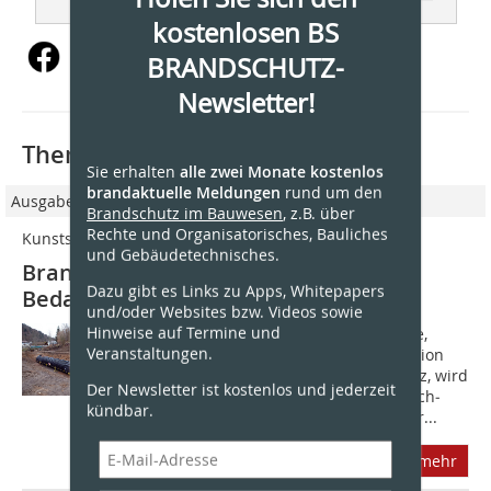
kostenlosen BS
BRANDSCHUTZ-
Newsletter!
Thematisch passende Artikel:
Sie erhalten
alle zwei Monate kostenlos
brandaktuelle Meldungen
rund um den
Ausgabe 02/2023
Brandschutz im Bauwesen
, z.B. über
Rechte und Organisatorisches, Bauliches
Kunststofftanks zur Nachrüstung
und Gebäudetechnisches.
Brandlastermittlung wies weiteren
Dazu gibt es Links zu Apps, Whitepapers
Bedarf für Löschwasser aus
und/oder Websites bzw. Videos sowie
Hinweise auf Termine und
In der Muster-Industrie-Bau-Richtlinie,
Veranstaltungen.
herausgegeben von der Fachkommission
Bauaufsicht der Bauministerkonferenz, wird
Der Newsletter ist kostenlos und jederzeit
in Abschnitt 5.1. eine notwendige Lösch­
kündbar.
wassermenge in Abhängigkeit von der...
mehr