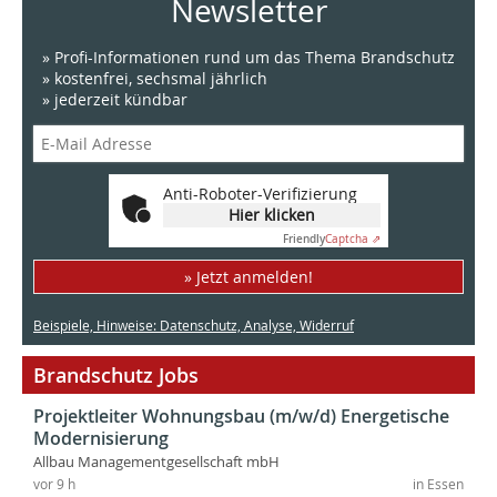
Newsletter
» Profi-Informationen rund um das Thema Brandschutz
» kostenfrei, sechsmal jährlich
» jederzeit kündbar
Anti-Roboter-Verifizierung
Hier klicken
Friendly
Captcha ⇗
» Jetzt anmelden!
Beispiele, Hinweise: Datenschutz, Analyse, Widerruf
Brandschutz Jobs
Projektleiter Wohnungsbau (m/w/d) Energetische
Modernisierung
Allbau Managementgesellschaft mbH
vor 9 h
in Essen