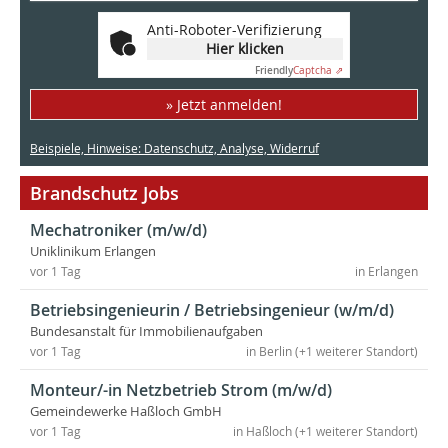
Anti-Roboter-Verifizierung
Hier klicken
Friendly
Captcha ⇗
» Jetzt anmelden!
Beispiele, Hinweise: Datenschutz, Analyse, Widerruf
Brandschutz Jobs
Mechatroniker (m/w/d)
Uniklinikum Erlangen
vor 1 Tag
in Erlangen
Betriebsingenieurin / Betriebsingenieur (w/m/d)
Bundesanstalt für Immobilienaufgaben
vor 1 Tag
in Berlin (+1 weiterer Standort)
Monteur/-in Netzbetrieb Strom (m/w/d)
Gemeindewerke Haßloch GmbH
vor 1 Tag
in Haßloch (+1 weiterer Standort)