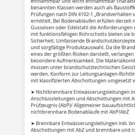
entflammbar und leicht entflammbar charakteri
benannten Klassen werden auch als Baustoff
Prüfungen nach DIN 4102-1 „Brandverhalten v
ermittelt. Bei Bodenabläufen erfüllen derzeit 
Gusseisen oder Edelstahl die Anforderungen d
mit funktionsfähigen Rohrschotts bieten sie 
Sicherheit. Umfassende Brandschutzkonzepte 
und sorgfältige Produktauswahl. Da die Bran
eines der größten Risiken darstellt, verlang
besondere Aufmerksamkeit. Die Materialkom
müssen unter brandschutztechnischen Gesic
werden. Konform zur Leitungsanlagen-Richtl
mit klassifizierten Abschottungen umgesetzt 
➤ Nichtbrennbare Entwässerungsleitungen ink
Anschlussleitungen und Abschottungen mit A
Prüfzeugnis (AbP)/ Allgemeiner bauaufsichtli
nichtbrennbare Bodenabläufe mit AbP/AbZ
➤ Brennbare Entwässerungsleitungen inkl. b
Abschottungen mit AbZ und brennbare und n