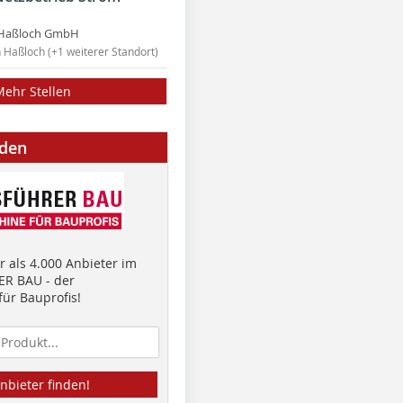
Haßloch GmbH
n Haßloch (+1 weiterer Standort)
Mehr Stellen
nden
 als 4.000 Anbieter im
R BAU - der
ür Bauprofis!
nbieter finden!