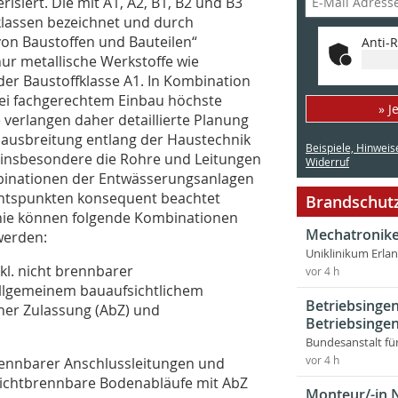
siert. Die mit A1, A2, B1, B2 und B3
klassen bezeichnet und durch
on Baustoffen und Bauteilen“
Anti-R
nur metallische Werkstoffe wie
er Baustoffklasse A1. In Kombination
bei fachgerechtem Einbau höchste
» J
verlangen daher detaillierte Planung
dausbreitung entlang der Haustechnik
Beispiele, Hinweis
en insbesondere die Rohre und Leitungen
Widerruf
binationen der Entwässerungsanlagen
htspunkten konsequent beachtet
Brandschutz
inie können folgende Kombinationen
Mechatronike
werden:
Uniklinikum Erla
l. nicht brennbarer
vor 4 h
llgemeinem bauaufsichtlichem
Betriebsingen
cher Zulassung (AbZ) und
Betriebsingen
Bundesanstalt fü
rennbarer Anschlussleitungen und
vor 4 h
ichtbrennbare Bodenabläufe mit AbZ
Monteur/-in 