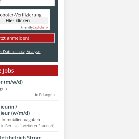
oboter-Verifizierung
Hier klicken
Friendly
Captcha ⇗
etzt anmelden!
e: Datenschutz, Analyse,
 Jobs
r (m/w/d)
ngen
in Erlangen
ieurin /
ieur (w/m/d)
r Immobilienaufgaben
in Berlin (+1 weiterer Standort)
Netzbetrieb Strom