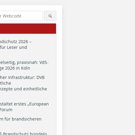
dschutz 2026 –
für Leser und
ielseitig, praxisnah: VdS-
e 2026 in Köln
cher Infrastruktur: DVB
tliche
zepte und einheitliche
staltet erstes „European
 Forum
m für brandsicheren
ß Brandschutz bündeln