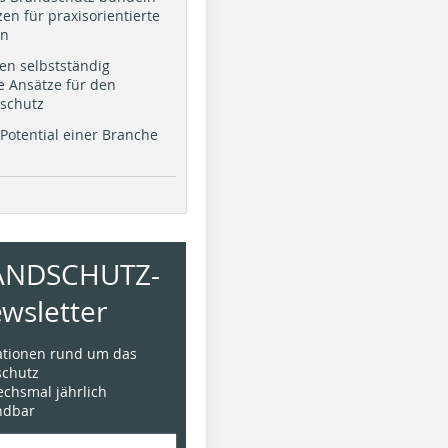
en für praxisorientierte
en
en selbstständig
e Ansätze für den
schutz
Potential einer Branche
ANDSCHUTZ-
wsletter
mationen rund um das
chutz
sechsmal jährlich
ündbar