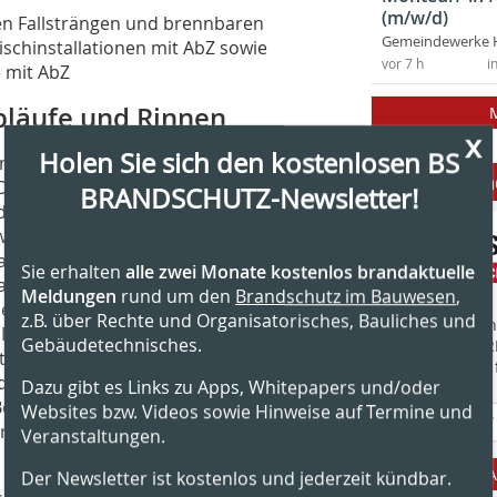
(m/w/d)
ren Fallsträngen und brennbaren
Gemeindewerke 
schinstallationen mit AbZ sowie
vor 7 h
i
 mit AbZ
läufe und Rinnen
x
Holen Sie sich den kostenlosen BS
 mindestens der gleichen
Anbieter fi
Decken, in denen sie verbaut werden.
BRANDSCHUTZ-Newsletter!
e die brandschutztechnische Eignung
iderstandsdauer von 30 bis 90 bzw.
lle vier oben genannten
Sie erhalten
alle zwei Monate kostenlos brandaktuelle
allgemeine bauaufsichtliche Zulassung
Meldungen
rund um den
Brandschutz im Bauwesen
,
ete reicht von öffentlichen und
z.B. über Rechte und Organisatorisches, Bauliches und
Finden Sie mehr
 Flughäfen, Sportstätten und
Gebäudetechnisches.
EINKAUFSFÜHRE
 der Serie „Passavant“ hat der
Suchmaschine f
 der Baustoffklasse A1 entsprechen und
Dazu gibt es Links zu Apps, Whitepapers und/oder
. Bei dem neuen „ACO Bodenablauf
Websites bzw. Videos sowie Hinweise auf Termine und
 durch fünf Brandschutz-Komponenten
Veranstaltungen.
A
Der Newsletter ist kostenlos und jederzeit kündbar.