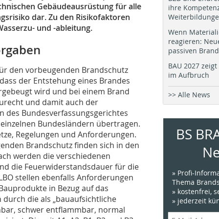
echnischen Gebäudeausrüstung für alle
ihre Kompetenz
gsrisiko dar. Zu den Risikofaktoren
Weiterbildung
asserzu- und -ableitung.
Wenn Materiali
reagieren: Neu
orgaben
passiven Brand
BAU 2027 zeigt 
für den vorbeugenden Brandschutz
im Aufbruch
 dass der Entstehung eines Brandes
rgebeugt wird und bei einem Brand
>> Alle News
urecht und damit auch der
n des Bundesverfassungsgerichtes
n einzelnen Bundesländern übertragen.
BS BR
etze, Regelungen und Anforderungen.
enden Brandschutz finden sich in den
Ne
ch werden die verschiedenen
nd die Feuerwiderstandsdauer für die
» Profi-Infor
LBO stellen ebenfalls Anforderungen
Thema Brands
auprodukte in Bezug auf das
» kostenfrei, 
durch die als „bauaufsichtliche
» jederzeit k
nbar, schwer entflammbar, normal