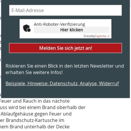
s dem Werkstoff Gusseisen
ert als Brandschott und verschließt bei
 und Rauch.
Anti-Roboter-Verifizierung
Hier klicken
 gegen Feuer und Rauch von unten und
Friendly
Captcha ⇗
ste Geschoss vordringt. Eine
Melden Sie sich jetzt an!
zenzmasse vor Abwasser.
uchen von unten bei verdunsteter
Riskieren Sie einen Blick in den letzten Newsletter und
erhalten Sie weitere Infos!
bohrungen von nur Ø 160 mm schon ab
Beispiele, Hinweise: Datenschutz, Analyse, Widerruf
utzen und Brandschutz-Set
 Feuer und Rauch in das nächste
uss wird bei einem Brand oberhalb der
te Ablaufgehäuse gegen Feuer und
ner Brandschutz-Kartusche im
inem Brand unterhalb der Decke