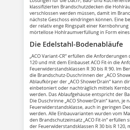
Lösungen für die Dach-, Bad- und Küchenentwä
klassifizierten Brandschutzdecken die Hohlr
verschlossen werden müssen, damit im Brandf
nächste Geschoss eindringen können. Eine be
der relativ enge Ringspalt einer Kernbohrung d
mörtellose Hohlraumverfüllung in Form eines 
Die Edelstahl-Bodenabläufe
„ACO Variant-CR“ erfüllen die Anforderungen 
120 und mit dem Einbauset ACO Fit-in die An
Feuerwiderstandsklassen R 30 bis R 90. Im 
die Brandschutz-Duschrinnen der „ACO Showe
Ablaufkörper der „ACO ShowerDrain“ kann dir
einbetoniert oder nachträglich mittels Ker
werden. Das Ablaufgehäuse entspricht der Bau
Die Duschrinne „ACO ShowerDrain“ kann, je n
Feuerwiderstandsklasse, auch in geringen De
werden. Alle Einbauvarianten wurden vom Ma
den Brandschutzeinsatz „ACO Fit-in“ erfüllen
der Feuerwiderstandsklassen R 30 bis R 120, mi