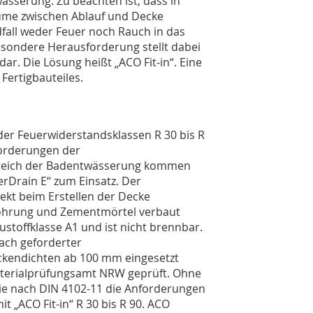
sserung. Zu beachten ist, dass in
äume zwischen Ablauf und Decke
all weder Feuer noch Rauch in das
sondere Herausforderung stellt dabei
ar. Die Lösung heißt „ACO Fit-in“. Eine
Fertigbauteiles.
der Feuerwiderstandsklassen R 30 bis R
forderungen der
Bereich der Badentwässerung kommen
rDrain E“ zum Einsatz. Der
ekt beim Erstellen der Decke
nbohrung und Zementmörtel verbaut
stoffklasse A1 und ist nicht brennbar.
ach geforderter
ckendichten ab 100 mm eingesetzt
terialprüfungsamt NRW geprüft. Ohne
 sie nach DIN 4102-11 die Anforderungen
t „ACO Fit-in“ R 30 bis R 90. ACO