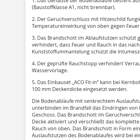
1. Das Gehäuse der Bodenabläufe besteht au
(Baustoffklasse A1, nicht brennbar).
2. Der Geruchverschluss mit Hitzeschild fungi
Temperatureinwirkung von oben gegen Feuer
3. Das Brandschott im Ablaufstutzen schützt
verhindert, dass Feuer und Rauch in das näch
Kunststoffummantelung schützt die Intumes
4. Der geprüfte Rauchstopp verhindert Verra
Wasservorlage.
5. Das Einbauset „ACO Fit-in“ kann bei Kern
100 mm Deckendicke eingesetzt werden.
Die Bodenabläufe mit senkrechtem Auslaufst
unterbinden im Brandfall das Eindringen von
Geschoss. Das Brandschott im Geruchverschl
Decke aktiviert und verschließt das komplet
Rauch von oben. Das Brandschott in Form ei
Auslaufstutzen des Bodenablaufes wird bei e