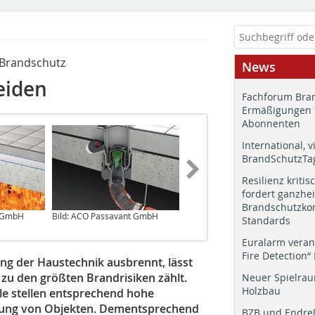
 Brandschutz
News
eiden
Fachforum Bran
Ermäßigungen 
Abonnenten
International, v
BrandSchutzTag
Resilienz kritis
fordert ganzhei
Brandschutzkon
t GmbH
Bild: ACO Passavant GmbH
Bild: ACO Passavant GmbH
Standards
Euralarm veran
Fire Detection“
ng der Haustechnik ausbrennt, lässt
r zu den größten Brandrisiken zählt.
Neuer Spielrau
Holzbau
le stellen entsprechend hohe
nung von Objekten. Dementsprechend
BZB und Endre