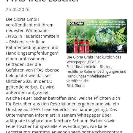
25.05.2026
Die Gloria GmbH
veröffentlicht mit ihrem
neuesten Whitepaper
„PFAS in Feuerlöschmitteln
– Risiken, rechtliche
Rahmenbedingungen und
Handlungsempfehlungen“
Die Gloria GmbH hat kürzlich das
einen umfassenden
Whitepaper „PFAS in
Leitfaden, der die
Feuerlöschmitteln – Risiken,
Gefahren von PFAS ebenso
rechtliche Rahmenbedingungen und
beleuchtet wie das seit
Handlungsempfehlungen“
veröffentlicht.
Oktober 2025 in der EU
Bild: Gloria
geltende Verbot. Es wird
außerdem aufgezeigt,
welche Feuerlöscher betroffen sind, welche Pflichten sich
für Betreiber aus den Restriktionen ergeben und wie ein
Umstieg auf PFAS-freie Feuerlöschschäume gelingt. Das
Unternehmen informiert in seinem Whitepaper über
adäquate tragbare und fahrbare Schaumlöscher sowie
Feuerlöscher für spezielle Anwendungen, wie kalte
Lagerräume, maritime Anwendungen oder Rechenzentren,