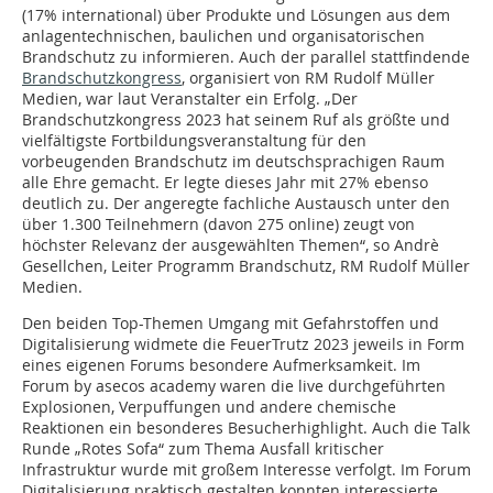
(17% international) über Produkte und Lösungen aus dem
anlagentechnischen, baulichen und organisatorischen
Brandschutz zu informieren. Auch der parallel stattfindende
Brandschutzkongress
, organisiert von RM Rudolf Müller
Medien, war laut Veranstalter ein Erfolg. „Der
Brandschutzkongress 2023 hat seinem Ruf als größte und
vielfältigste Fortbildungsveranstaltung für den
vorbeugenden Brandschutz im deutschsprachigen Raum
alle Ehre gemacht. Er legte dieses Jahr mit 27% ebenso
deutlich zu. Der angeregte fachliche Austausch unter den
über 1.300 Teilnehmern (davon 275 online) zeugt von
höchster Relevanz der ausgewählten Themen“, so Andrè
Gesellchen, Leiter Programm Brandschutz, RM Rudolf Müller
Medien.
Den beiden Top-Themen Umgang mit Gefahrstoffen und
Digitalisierung widmete die FeuerTrutz 2023 jeweils in Form
eines eigenen Forums besondere Aufmerksamkeit. Im
Forum by asecos academy waren die live durchgeführten
Explosionen, Verpuffungen und andere chemische
Reaktionen ein besonderes Besucherhighlight. Auch die Talk
Runde „Rotes Sofa“ zum Thema Ausfall kritischer
Infrastruktur wurde mit großem Interesse verfolgt. Im Forum
Digitalisierung praktisch gestalten konnten interessierte