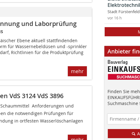
Elektrotechni
Stadt Fürstenfel
vor 16 h
ennung und Laborprüfung
us
päischer Ebene aktuell stattfindenden
orm für Wassernebeldüsen und -sprinkler
Anbieter fi
arf, Richtlinien für die Produktprüfung
mehr
Finden Sie mehr
ien VdS 3124 VdS 3896
EINKAUFSFÜHRE
Suchmaschine f
4 Schaummittel  Anforderungen und
ben die notwendigen Prüfungen für
ndung in ortfesten Wasserlöschanlagen
A
mehr