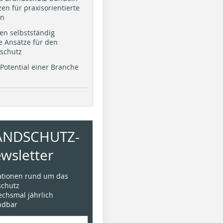
en für praxisorientierte
en
en selbstständig
e Ansätze für den
schutz
Potential einer Branche
ANDSCHUTZ-
wsletter
mationen rund um das
chutz
sechsmal jährlich
ündbar