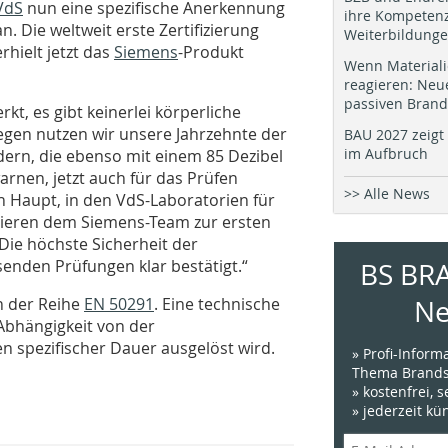
VdS
nun eine spezifische Anerkennung
ihre Kompetenz
an. Die weltweit erste Zertifizierung
Weiterbildung
erhielt jetzt das
Siemens
-Produkt
Wenn Materiali
reagieren: Neu
passiven Brand
t, es gibt keinerlei körperliche
gen nutzen wir unsere Jahrzehnte der
BAU 2027 zeigt 
im Aufbruch
ern, die ebenso mit einem 85 Dezibel
rnen, jetzt auch für das Prüfen
>> Alle News
h Haupt, in den VdS-Laboratorien für
ulieren dem Siemens-Team zur ersten
ie höchste Sicherheit der
enden Prüfungen klar bestätigt.“
BS BR
n der Reihe
EN 50291
. Eine technische
Ne
 Abhängigkeit von der
 spezifischer Dauer ausgelöst wird.
» Profi-Infor
Thema Brands
» kostenfrei, 
» jederzeit k