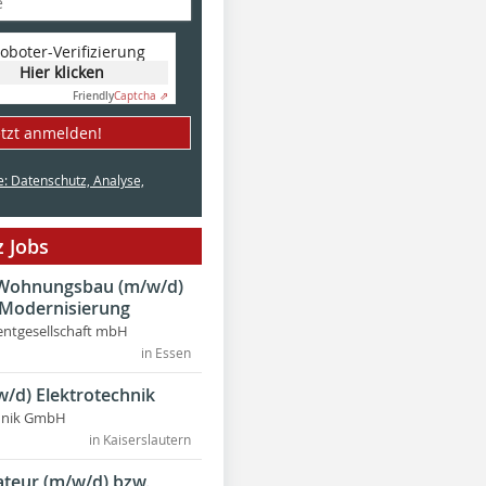
oboter-Verifizierung
Hier klicken
Friendly
Captcha ⇗
etzt anmelden!
e: Datenschutz, Analyse,
 Jobs
r Wohnungsbau (m/w/d)
 Modernisierung
ntgesellschaft mbH
in Essen
w/d) Elektrotechnik
chnik GmbH
in Kaiserslautern
lateur (m/w/d) bzw.