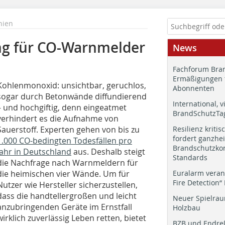
nien
ng für CO-Warnmelder
News
Fachforum Bran
Ermäßigungen 
Kohlenmonoxid: unsichtbar, geruchlos,
Abonnenten
sogar durch Betonwände diffundierend
International, v
– und hochgiftig, denn eingeatmet
BrandSchutzTag
verhindert es die Aufnahme von
Sauerstoff. Experten gehen von bis zu
Resilienz kritis
fordert ganzhei
1.000 CO-bedingten Todesfällen pro
Brandschutzkon
Jahr in Deutschland
aus. Deshalb steigt
Standards
die Nachfrage nach Warnmeldern für
die heimischen vier Wände. Um für
Euralarm veran
Fire Detection“
Nutzer wie Hersteller sicherzustellen,
dass die handtellergroßen und leicht
Neuer Spielrau
anzubringenden Geräte im Ernstfall
Holzbau
wirklich zuverlässig Leben retten, bietet
BZB und Endre