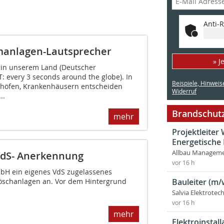
Anti-R
manlagen-Lautsprecher
» J
n in unserem Land (Deutscher
: every 3 seconds around the globe). In
Beispiele, Hinweis
nhöfen, Krankenhäusern entscheiden
Widerruf
..
Brandschutz
mehr
Projektleite
Energetische
Allbau Manageme
VdS- Anerkennung
vor 16 h
mbH ein eigenes VdS zugelassenes
rlöschanlagen an. Vor dem Hintergrund
Bauleiter (m/
Salvia Elektrote
vor 16 h
mehr
Elektroinstal