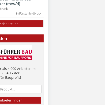
ker (m/w/d)
dbruck
in Fürstenfeldbruck
Mehr Stellen
nden
 als 4.000 Anbieter im
R BAU - der
ür Bauprofis!
nbieter finden!