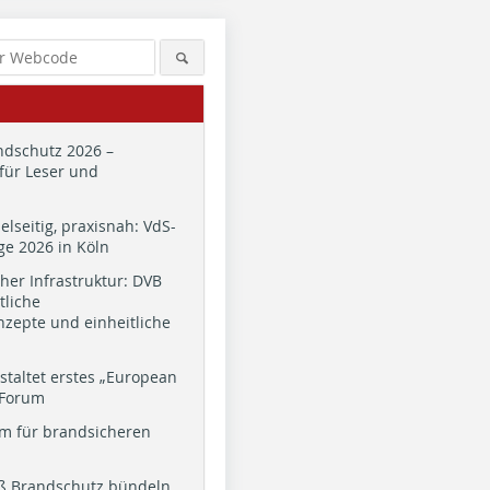
dschutz 2026 –
für Leser und
ielseitig, praxisnah: VdS-
e 2026 in Köln
cher Infrastruktur: DVB
tliche
zepte und einheitliche
staltet erstes „European
 Forum
m für brandsicheren
ß Brandschutz bündeln