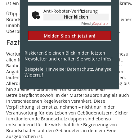
ist ein solches Angebot ebenso konkurrenzfähig wie lukrativ.
Anti-Roboter-Verifizierung
ÜTipp: Sowohl ein Seminar zur Instandhaltung von
Hier klicken
Brandschutzklappen bei einem Hersteller als auch bei einer
Friendly
Captcha ⇗
unabhängigen Akademie qualifiziert generell zur
Überprüfung von Brandschutzklappen aller Hersteller.
Melden Sie sich jetzt an!
Fazit
Riskieren Sie einen Blick in den letzten
Wartungsfreie Brandschutzklappen sind heute bei nahezu
Newsletter und erhalten Sie weitere Infos!
allen führenden Herstellern eine Selbstverständlichkeit.
Bauherren und Gebäudebetreiber schließen aus dieser
Beispiele, Hinweise: Datenschutz, Analyse,
Angabe sehr oft fälschlich, dass Brandschutzklappen im
Widerruf
laufenden Betrieb nicht mehr überprüft werden müssen.
Allerdings ist eine mindestens jährliche Instandhaltung bis
hin zu einer monatlichen Funktionskontrolle als
Betreiberpflicht sowohl in der Musterbauordnung als auch
in verschiedenen Regelwerken verankert. Diese
Verpflichtung ist ernst zu nehmen – nicht nur in der
Verantwortung für das Leben von Gebäudenutzern. Sicher
funktionierende Brandschutzklappen sind ebenso
entscheidend für die wirtschaftliche Begrenzung von
Brandschäden auf den Gebäudeteil, in dem ein Feuer
ausgebrochen ist.