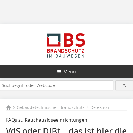
Menü
Gebäudetechnischer Brandschutz
Detektion
FAQs zu Rauchauslöseeinrichtungen
VdS oder DIBt – das ist hier die