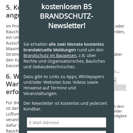
kostenlosen BS
5. Können mehrere Klappen
angeschlossen werden?
BRANDSCHUTZ-
Newsletter!
Im Prinzip ja. Zum Anschluss der Brandschutzklappen oder
Rauchschutzklappen können 2 Alarmrelais genutzt werden,
ein Umschaltkontakt und/oder ein Schließkontakt.
Ausschlaggebend und begrenzend ist dabei die
Sie erhalten
alle zwei Monate kostenlos
Maximalstrombelastung der Relais von 8 A. Die
brandaktuelle Meldungen
rund um den
Stromversorgung erfolgt dabei optimalerweise direkt über
Brandschutz im Bauwesen
, z.B. über
den Kanalrauchmelder, kann jedoch alternativ auch
Rechte und Organisatorisches, Bauliches
bauseitig erfolgen.
und Gebäudetechnisches.
6. Wann ist eine
Dazu gibt es Links zu Apps, Whitepapers
und/oder Websites bzw. Videos sowie
Wartung
Hinweise auf Termine und
erforderlich?
Veranstaltungen.
Bild 5: Ein Praxisbeispiel zur
Platzierung eines
Für die Funktionssicherheit
Der Newsletter ist kostenlos und jederzeit
Kanalrauchmelders kurz nach dem
ist der Betreiber der
kündbar.
Kanalkrümmer. Der Rauchmelder
Lüftungsanlage
misst die Strömungsgeschwindigkeit
verantwortlich. Dieser hat
mit.
dafür zu sorgen, dass die
Bild: Oppermann
Rauchmelder ständig