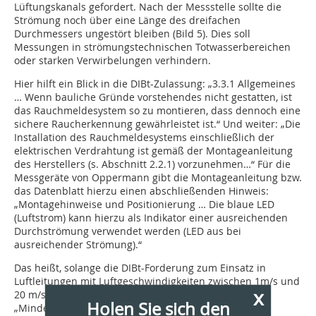
Lüftungskanals gefordert. Nach der Messstelle sollte die
Strömung noch über eine Länge des dreifachen
Durchmessers ungestört bleiben (Bild 5). Dies soll
Messungen in strömungstechnischen Totwasserbereichen
oder starken Verwirbelungen verhindern.
Hier hilft ein Blick in die DIBt-Zulassung: „3.3.1 Allgemeines
… Wenn bauliche Gründe vorstehendes nicht gestatten, ist
das Rauchmeldesystem so zu montieren, dass dennoch eine
sichere Raucherkennung gewährleistet ist.“ Und weiter: „Die
Installation des Rauchmeldesystems einschließlich der
elektrischen Verdrahtung ist gemäß der Montageanleitung
des Herstellers (s. Abschnitt 2.2.1) vorzunehmen…“ Für die
Messgeräte von Oppermann gibt die Montageanleitung bzw.
das Datenblatt hierzu einen abschließenden Hinweis:
„Montagehinweise und Positionierung … Die blaue LED
(Luftstrom) kann hierzu als Indikator einer ausreichenden
Durchströmung verwendet werden (LED aus bei
ausreichender Strömung).“
Das heißt, solange die DIBt-Forderung zum Einsatz in
Luftleitungen mit Luftgeschwindigkeiten zwischen 1m/s und
x
20 m/s nachgewiesen ist, kann die Empfehlung zum
Holen Sie sich den
„Mindestabstand“ unterschritten werden.