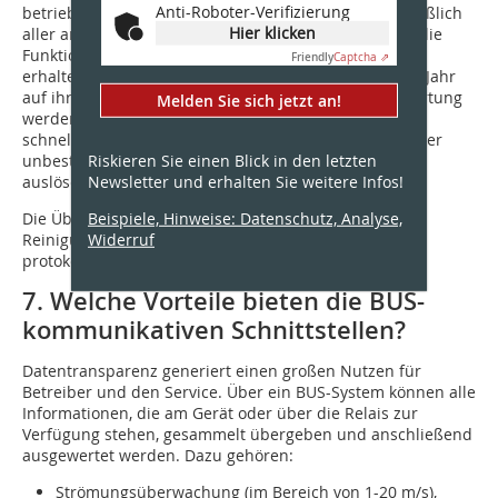
Anti-Roboter-Verifizierung
betriebsbereit und instandgehalten werden, einschließlich
Hier klicken
aller angesteuerten Komponenten und Systeme. Um die
Funktion über einen längeren Zeitraum aufrecht zu
Friendly
Captcha ⇗
erhalten, müssen die Rauchmelder mindestens jedes Jahr
auf ihre Funktionsfähigkeit geprüft werden. Ohne Wartung
Melden Sie sich jetzt an!
werden je nach Umgebungsbedingungen die Melder
schneller oder langsamer verschmutzen und nach einer
unbestimmten Zeit Rauchalarm, also einen Fehlalarm,
Riskieren Sie einen Blick in den letzten
auslösen.
Newsletter und erhalten Sie weitere Infos!
Die Überprüfung aller Anschlussteile, eine komplette
Beispiele, Hinweise: Datenschutz, Analyse,
Reinigung und Funktionsprobe sind dabei genau zu
Widerruf
protokollieren.
7. Welche Vorteile bieten die BUS-
kommunikativen Schnittstellen?
Datentransparenz generiert einen großen Nutzen für
Betreiber und den Service. Über ein BUS-System können alle
Informationen, die am Gerät oder über die Relais zur
Verfügung stehen, gesammelt übergeben und anschließend
ausgewertet werden. Dazu gehören:
Strömungsüberwachung (im Bereich von 1-20 m/s),