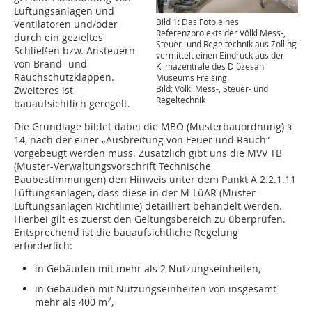
Lüftungsanlagen und
Bild 1: Das Foto eines
Ventilatoren und/oder
Referenzprojekts der Völkl Mess-,
durch ein gezieltes
Steuer- und Regeltechnik aus Zolling
Schließen bzw. Ansteuern
vermittelt einen Eindruck aus der
von Brand- und
Klimazentrale des Diözesan
Rauchschutzklappen.
Museums Freising.
Bild: Völkl Mess-, Steuer- und
Zweiteres ist
Regeltechnik
bauaufsichtlich geregelt.
Die Grundlage bildet dabei die MBO (Musterbauordnung) §
14, nach der einer „Ausbreitung von Feuer und Rauch“
vorgebeugt werden muss. Zusätzlich gibt uns die MVV TB
(Muster-Verwaltungsvorschrift Technische
Baubestimmungen) den Hinweis unter dem Punkt A 2.2.1.11
Lüftungsanlagen, dass diese in der M-LüAR (Muster-
Lüftungsanlagen Richtlinie) detailliert behandelt werden.
Hierbei gilt es zuerst den Geltungsbereich zu überprüfen.
Entsprechend ist die bauaufsichtliche Regelung
erforderlich:
in Gebäuden mit mehr als 2 Nutzungseinheiten,
in Gebäuden mit Nutzungseinheiten von insgesamt
2
mehr als 400 m
,