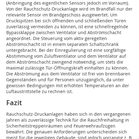
(Anbringung des eigentlichen Sensors jedoch im Vorraum).
Von der Rauchschutz-Druckanlage wird im Brandfall nur der
relevante Sensor im Brandgeschoss ausgewertet. Um
Druckspitzen bei sich öffnenden und schließenden Türen
zuverlässig vermeiden zu können, ist eine schnellregelnde
Bypassklappe zwischen Ventilator und Abströmschacht
angeordnet. Die Steuerung vom aktiv geregelten
Abströmschacht ist in einem separaten Schaltschrank
untergebracht. Bei der Einregulierung ist eine sorgfältige
Abstimmung vom Zuluftventilator und dem Ventilator auf
dem Abströmschacht zwingend notwendig, um stets die
maximal zulässige Tür-Öffnungskraft einhalten zu können.
Die Abströmung aus dem Ventilator ist frei von brennbaren
Gegenständen und für Personen unzugänglich, da unter
gewissen Bedingungen mit erhöhten Temperaturen an der
Luftaustrittstelle zu rechnen ist.
Fazit
Rauchschutz-Druckanlagen haben sich in den vergangenen
Jahren als zuverlässige Technik für die Rauchfreihaltung in
Sicherheitstreppenräumen und Feuerwehraufzügen
bewährt. Die genauen Anforderungen unterscheiden sich
meist für die jeweiligen Gebäude, sind jedoch vorrangig z. B.