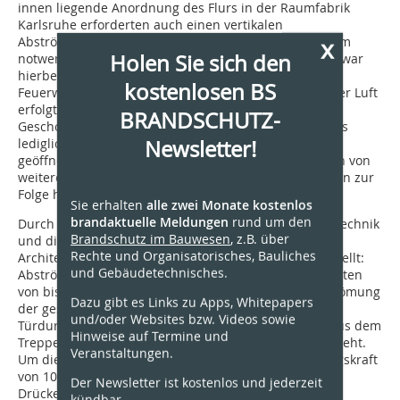
innen liegende Anordnung des Flurs in der Raumfabrik
Karlsruhe erforderten auch einen vertikalen
x
Abströmschacht. Dieser ist in direkter Angrenzung zum
Holen Sie sich den
notwendigen Flur angeordnet. Zwingend erforderlich war
hierbei, dass der Abströmschacht in entsprechendem
kostenlosen BS
Feuerwiderstand ausgeführt wird. Die Einströmung der Luft
erfolgt durch Entrauchungsklappen in den jeweiligen
BRANDSCHUTZ-
Geschossen. Dabei muss die Anlage sicherstellen, dass
Newsletter!
lediglich die Entrauchungsklappe im Brandgeschoss
geöffnet wird. Alle sonstigen Szenarien, die ein Öffnen von
weiteren Entrauchungsklappen in anderen Geschossen zur
Folge hätten, sind in der Steuerung gesperrt.
Sie erhalten
alle zwei Monate kostenlos
brandaktuelle Meldungen
rund um den
Durch die geringen Platzverhältnisse für die Anlagentechnik
Brandschutz im Bauwesen
, z.B. über
und die Abströmschächte wurden die Fachplaner und
Rechte und Organisatorisches, Bauliches
Architekten vor eine besondere Herausforderung gestellt:
und Gebäudetechnisches.
Abströmschächte müssen in der Regel mit Querschnitten
von bis zu 1,5 m² ausgeführt werden, da für die Abströmung
Dazu gibt es Links zu Apps, Whitepapers
der gesamten Luftmenge nach der erfolgten
und/oder Websites bzw. Videos sowie
Türdurchströmung lediglich der geringe Überdruck aus dem
Hinweise auf Termine und
Treppenraum bzw. Feuerwehraufzug zur Verfügung steht.
Veranstaltungen.
Um die Anforderungen an eine maximale Tür-Öffnungskraft
von 100 N einhalten zu können, werden hierbei meist
Der Newsletter ist kostenlos und jederzeit
Drücke von lediglich 30 bis 40 Pa eingestellt. Dieser
kündbar.