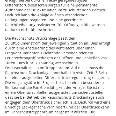
erfolgt hierbei durch ein aktiv geregeltes System.
Differenzdrucksensoren sorgen für eine permanente
Aufnahme der Drucksituation im zu schützenden Bereich.
Dadurch kann die Anlage auf sich verändernde
Bedingungen reagieren und eine geordnete
Rauchfreihaltung realisieren. Tür-Öffnungskräfte werden
dadurch nicht überschritten.
Die Rauchschutz-Druckanlage passt den
Zuluftvolumenstrom der jeweiligen Situation an. Dies erfolgt
durch eine Ansteuerung des Ventilators über einen
Frequenzumrichter. Flüchtende Personen oder ein
Feuerwehrangriff bedingen das Öffnen und Schließen von
Türen. Dies führt zu ständig wechselnden
Druckverhältnissen im Treppenraum. Auf diese muss die
Rauchschutz-Druckanlage innerhalb kürzester Zeit (3 Sek.)
mit einer ausgefeilten Differenzdruckregulierung reagieren.
Die Ausgangstüre im Erdgeschoss hat einen besonderen
Einfluss auf die Funktionsfähigkeit der Anlage. Sie ist mit
einem Obentürschließer ausgerüstet, um sicherzustellen,
dass sie bei Betrieb der Rauschschutz-Druckanlage auch
entgegen dem Überdruck sicher schließt. Dadurch wird eine
unnötige Leckagefläche verhindert und der Überdruck kann
im Sicherheitstreppenraum hergestellt werden. Die