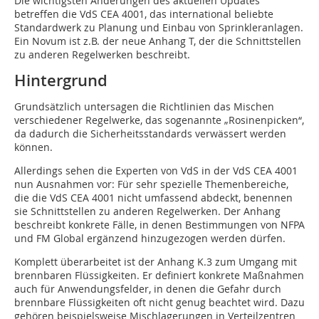
Die wichtigsten Änderungen des aktuellen Updates
betreffen die VdS CEA 4001, das international beliebte
Standardwerk zu Planung und Einbau von Sprinkleranlagen.
Ein Novum ist z.B. der neue Anhang T, der die Schnittstellen
zu anderen Regelwerken beschreibt.
Hintergrund
Grundsätzlich untersagen die Richtlinien das Mischen
verschiedener Regelwerke, das sogenannte „Rosinenpicken“,
da dadurch die Sicherheitsstandards verwässert werden
können.
Allerdings sehen die Experten von VdS in der VdS CEA 4001
nun Ausnahmen vor: Für sehr spezielle Themenbereiche,
die die VdS CEA 4001 nicht umfassend abdeckt, benennen
sie Schnittstellen zu anderen Regelwerken. Der Anhang
beschreibt konkrete Fälle, in denen Bestimmungen von NFPA
und FM Global ergänzend hinzugezogen werden dürfen.
Komplett überarbeitet ist der Anhang K.3 zum Umgang mit
brennbaren Flüssigkeiten. Er definiert konkrete Maßnahmen
auch für Anwendungsfelder, in denen die Gefahr durch
brennbare Flüssigkeiten oft nicht genug beachtet wird. Dazu
gehören beispielsweise Mischlagerungen in Verteilzentren