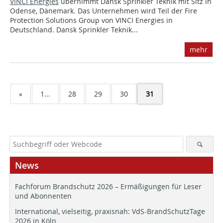
VINCI Energies
übernimmt Dansk Sprinkler Teknik mit Sitz in
Odense, Dänemark. Das Unternehmen wird Teil der Fire
Protection Solutions Group von VINCI Energies in
Deutschland. Dansk Sprinkler Teknik...
mehr
«
1...
28
29
30
31
News
Fachforum Brandschutz 2026 – Ermäßigungen für Leser
und Abonnenten
International, vielseitig, praxisnah: VdS-BrandSchutzTage
2026 in Köln