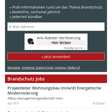
» Profi-Informationen rund um das Thema Brandschutz
» kostenfrei, sechsmal jährlich
» jederzeit kündbar
Anti-Roboter-Verifizierung
Hier klicken
Friendly
Captcha ⇗
» Jetzt anmelden!
Beispiele, Hinweise: Datenschutz, Analyse, Widerruf
Brandschutz Jobs
Projektleiter Wohnungsbau (m/w/d) Energetische
Modernisierung
Allbau Managementgesellschaft mbH
vor 10 h
in Essen