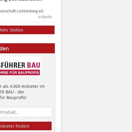
nschaft Lichtenberg eG
in Berlin
Mehr Stellen
nden
 als 4.000 Anbieter im
R BAU - der
ür Bauprofis!
nbieter finden!