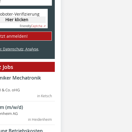
oboter-Verifizierung
Hier klicken
Friendly
Captcha ⇗
etzt anmelden!
e: Datenschutz, Analyse,
 Jobs
hniker Mechatronik
 & Co. oHG
in Ketsch
m (m/w/d)
enheim AG
in Heidenheim
ung Betriebskosten