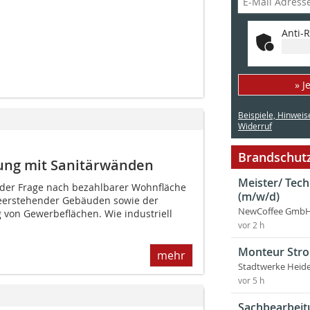
Anti-R
» J
Beispiele, Hinweis
Widerruf
Brandschutz
ung mit Sanitärwänden
Meister/ Tec
i der Frage nach bezahlbarer Wohnfläche
(m/w/d)
g leerstehender Gebäuden sowie der
NewCoffee GmbH
von Gewerbeflächen. Wie industriell
vor 2 h
Monteur Stro
mehr
Stadtwerke Heid
vor 5 h
Sachbearbeit