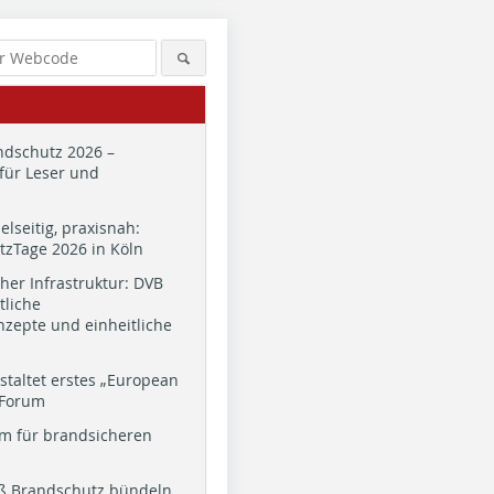
dschutz 2026 –
für Leser und
ielseitig, praxisnah:
zTage 2026 in Köln
cher Infrastruktur: DVB
tliche
zepte und einheitliche
staltet erstes „European
 Forum
m für brandsicheren
ß Brandschutz bündeln