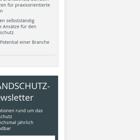
en für praxisorientierte
en
en selbstständig
e Ansätze für den
schutz
Potential einer Branche
ANDSCHUTZ-
wsletter
mationen rund um das
chutz
sechsmal jährlich
ündbar