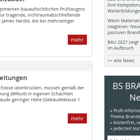
ihre Kompetenz
llgemeinen bauaufsichtlichen Prüfzeugnis
Weiterbildung
für tragende, nichtraumabschließende
Wenn Materiali
James Hardie, die bei mehrseitiger
reagieren: Neu
passiven Brand
mehr
BAU 2027 zeigt 
im Aufbruch
>> Alle News
leitungen
BS BR
schosse überbrücken, müssen gemäß der
nung (MfeuV) in eigenen Schächten
Ne
bäude geringer Höhe (Gebäudeklasse 1
» Profi-Infor
Thema Brands
mehr
» kostenfrei, 
» jederzeit k