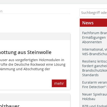
en
News
Fachforum Bran
Ermäßigungen 
Abonnenten
International, v
ttung aus Steinwolle
VdS-BrandSchut
user aus vorgefertigten Holzmodulen in
Resilienz kritis
prüfte die Deutsche Rockwool eine Lösung
fordert ganzhei
 Dämmung und Abschottung der
Brandschutzkon
Standards
Euralarm veran
mehr
Fire Detection“
Neuer Spielrau
Holzbau
Holzbauer
BZB und Endre