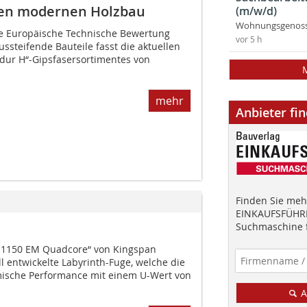
 den modernen Holzbau
(m/w/d)
Wohnungsgenosse
te Europäische Technische Bewertung
vor 5 h
ussteifende Bauteile fasst die aktuellen
idur H“-Gipsfasersortimentes von
mehr
Anbieter fi
Finden Sie mehr
EINKAUFSFÜHRE
Suchmaschine f
S1150 EM Quadcore“ von Kingspan
ll entwickelte Labyrinth-Fuge, welche die
mische Performance mit einem U-Wert von
A