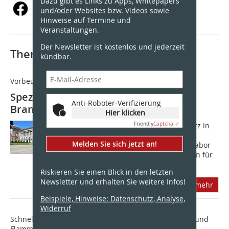
Dazu gibt es Links zu Apps, Whitepapers
und/oder Websites bzw. Videos sowie
Hinweise auf Termine und
Veranstaltungen.
Der Newsletter ist kostenlos und jederzeit
Thematisch passende Artikel:
kündbar.
Vorbeugender Brandschutz in Kultureinrichtungen
Spezielle Lösungen zur
Anti-Roboter-Verifizierung
Brandfrüherkennung
Hier klicken
Friendly
Captcha ⇗
Deshalb ist vorbeugender Brandschutz in
Museen, Galerien, Bibliotheken und
Melden Sie sich jetzt an!
Archiven ein zentrales Anliegen der Labor
Strauss Gruppe (LST), dem Spezialisten für
Brandmeldeanlagen und...
Riskieren Sie einen Blick in den letzten
Newsletter und erhalten Sie weitere Infos!
mehr
Beispiele, Hinweise: Datenschutz, Analyse,
Widerruf
Schnelle und zuverlässige Früherkennung von Rauch und
Flammen