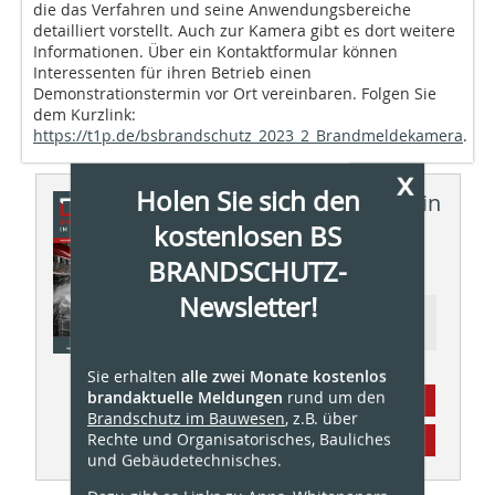
die das Verfahren und seine Anwendungsbereiche
detailliert vorstellt. Auch zur Kamera gibt es dort weitere
Informationen. Über ein Kontaktformular können
Interessenten für ihren Betrieb einen
Demonstrationstermin vor Ort vereinbaren. Folgen Sie
dem Kurzlink:
https://t1p.de/bsbrandschutz_2023_2_Brandmeldekamera
.
x
Holen Sie sich den
Dieser Artikel erschien in
kostenlosen BS
BS BRANDSCHUTZ
BRANDSCHUTZ-
01/2023
Newsletter!
Ressort: Gebäudetechnischer
Brandschutz
Sie erhalten
alle zwei Monate kostenlos
brandaktuelle Meldungen
rund um den
Abonnement
Brandschutz im Bauwesen
, z.B. über
Rechte und Organisatorisches, Bauliches
Inhaltsverzeichnis
und Gebäudetechnisches.