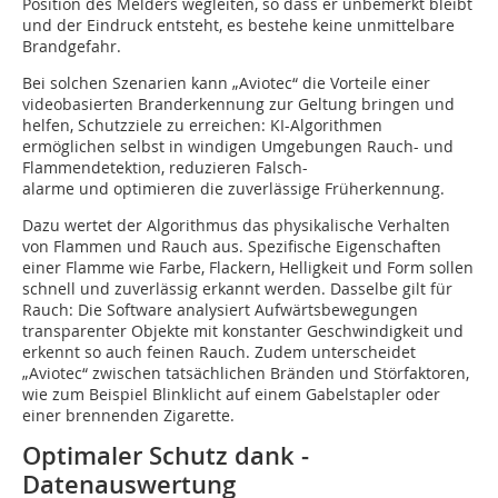
Position des Melders wegleiten, so dass er unbemerkt bleibt
und der Eindruck entsteht, es bestehe keine unmittelbare
Brandgefahr.
Bei solchen Szenarien kann „Aviotec“ die Vorteile einer
videobasierten Branderkennung zur Geltung bringen und
helfen, Schutzziele zu erreichen: KI-Algorithmen
ermöglichen selbst in windigen Umgebungen Rauch- und
Flammendetektion, reduzieren Falsch-
alarme und optimieren die zuverlässige Früherkennung.
Dazu wertet der Algorithmus das physikalische Verhalten
von Flammen und Rauch aus. Spezifische Eigenschaften
einer Flamme wie Farbe, Flackern, Helligkeit und Form sollen
schnell und zuverlässig erkannt werden. Dasselbe gilt für
Rauch: Die Software analysiert Aufwärtsbewegungen
transparenter Objekte mit konstanter Geschwindigkeit und
erkennt so auch feinen Rauch. Zudem unterscheidet
„Aviotec“ zwischen tatsächlichen Bränden und Störfaktoren,
wie zum Beispiel Blinklicht auf einem Gabelstapler oder
einer brennenden Zigarette.
Optimaler Schutz dank ­­
Datenauswertung