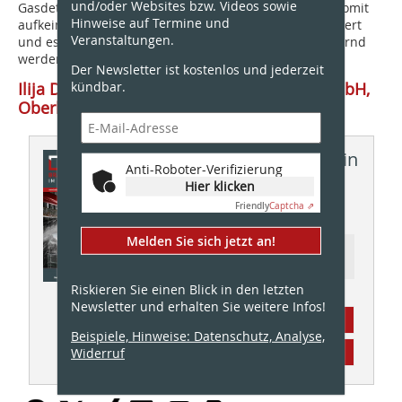
und/oder Websites bzw. Videos sowie
Gasdetektion werden fehlerhafte Batteriezellen und somit
Hinweise auf Termine und
aufkeimende Brände in der Entstehungsphase detektiert
Veranstaltungen.
und es kann umgehend reagiert werden. Schlussfolgernd
werden Schäden so gering wie möglich gehalten.
Der Newsletter ist kostenlos und jederzeit
Ilija Divkovic, d&d Brandschutzsysteme GmbH,
kündbar.
Oberhausen
Dieser Artikel erschien in
Anti-Roboter-Verifizierung
BS BRANDSCHUTZ
Hier klicken
01/2023
Friendly
Captcha ⇗
Melden Sie sich jetzt an!
Ressort: Gebäudetechnischer
Brandschutz
Riskieren Sie einen Blick in den letzten
Newsletter und erhalten Sie weitere Infos!
Abonnement
Beispiele, Hinweise: Datenschutz, Analyse,
Inhaltsverzeichnis
Widerruf