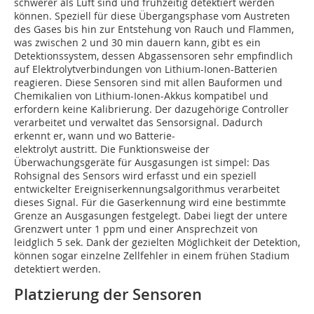
schwerer als Luft sind und frühzeitig detektiert werden
können. Speziell für diese Übergangsphase vom Austreten
des Gases bis hin zur Entstehung von Rauch und Flammen,
was zwischen 2 und 30 min dauern kann, gibt es ein
Detektionssystem, dessen Abgassensoren sehr empfindlich
auf Elektrolytverbindungen von Lithium-Ionen-Batterien
reagieren. Diese Sensoren sind mit allen Bauformen und
Chemikalien von Lithium-Ionen-Akkus kompatibel und
erfordern keine Kalibrierung. Der dazugehörige Controller
verarbeitet und verwaltet das Sensorsignal. Dadurch
erkennt er, wann und wo Batterie-
elektrolyt austritt. Die Funktionsweise der
Überwachungsgeräte für Ausgasungen ist simpel: Das
Rohsignal des Sensors wird erfasst und ein speziell
entwickelter Ereigniserkennungsalgorithmus verarbeitet
dieses Signal. Für die Gaserkennung wird eine bestimmte
Grenze an Ausgasungen festgelegt. Dabei liegt der untere
Grenzwert unter 1 ppm und einer Ansprechzeit von
leidglich 5 sek. Dank der gezielten Möglichkeit der Detektion,
können sogar einzelne Zellfehler in einem frühen Stadium
detektiert werden.
Platzierung der Sensoren