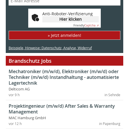
Anti-Roboter-Verifizierung
Hier klicken
Friendly
Captcha ⇗
» Jetzt anmelden!
Beispiele, Hinweise: Datenschutz, Analyse, Widerruf
Brandschutz Jobs
Mechatroniker (m/w/d), Elektroniker (m/w/d) oder
Techniker (m/w/d) Instandhaltung - automatisierte
Lagertechnik
Delticom AG
vor 9 h
in Sehnde
Projektingenieur (m/w/d) After Sales & Warranty
Management
MAC Hamburg GmbH
vor 12 h
in Papenburg