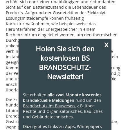
erhöht sich dank einer unabhängigen und redundanten
Sicht auf den Batteriezustand die Lebensdauer des
Produkts. Aufgrund der Gasdetektion der Elektrolyt-
Lösungsmitteldämpfe können frühzeitig
Korrekturmaßnahmen, wie beispielsweise das
Herunterfahren der Energiespeicher in einem
Rechenzentrum eingeleitet werden, um den thermischen
Durchgang des gesamten Batteriesystems mit
x
unkontrollierbaren Temperaturen und Folgen zu
Holen Sie sich den
verhindern. Trotz der Gasdetektion können thermische
kostenlosen BS
Instabilitäten oder Brände auftreten, weshalb parallel ein
geeignetes Brandschutzkonzept erstellt werden sollte.
BRANDSCHUTZ-
Kommt es dennoch zum Worst Case, steht die Evakuierung
der Personen, die nicht für die Gefahrenabwehr zuständig
Newsletter!
und ungeschützt sind, aus dem Gefahrenbereich an. Die
anschließende Brandbekämpfung sollte den Experten
überlassen werden.
Sie erhalten
alle zwei Monate kostenlos
Die Erfahrung hat gezeigt, dass es bis dato keine
brandaktuelle Meldungen
rund um den
hundertprozentig zufriedenstellende Löschlösung für
Brandschutz im Bauwesen
, z.B. über
Lithium-Ionen-Batterien gibt, die als alleinige
Rechte und Organisatorisches, Bauliches
Brandschutzmaßnahme überzeugt. Daher stellt die
und Gebäudetechnisches.
Gasfrüherkennung momentan die sicherste Methode dar,
Dazu gibt es Links zu Apps, Whitepapers
wenn es auf jede Minute ankommt. Denn durch die