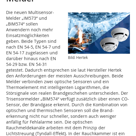
Die neuen Multisensor-
Melder „IM573“ und
„BIM574“ sollen
Anwendern noch mehr
Einsatzmöglichkeiten
geben. Beide Typen sind
nach EN 54-5, EN 54-7 und
EN 54-17 zugelassen und
Bild: Hertek
darüber hinaus nach EN
54-29 bzw. EN 54-31
getestet. Dadurch entsprechen sie laut Hersteller Hertek
den Anforderungen der meisten Ausschreibungen. Beide
Melder verbinden zwei optische Sensoren und ein
Thermoelement mit intelligenten Logarithmen, die
Störsignale von realen Brandgeschehen unterscheiden. Der
Trisensormelder „BIM574“ verfügt zusätzlich über einen CO-
Sensor, der Brandgase erkennt. Durch die Kombination von
optischen und thermischen Sensoren soll die Brand-
erkennung nicht nur schneller, sondern auch weniger
anfällig für Fehlalarme sein. Die optischen
Rauchmeldekanäle arbeiten mit dem Prinzip der
Lichtstreuung (Tyndall-Effekt). In der Rauchkammer ist ein