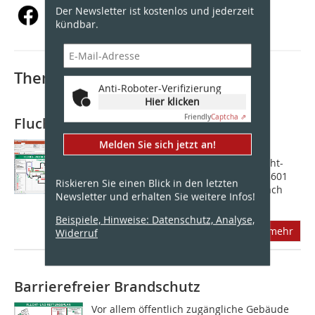
Der Newsletter ist kostenlos und jederzeit
kündbar.
Thematisch passende Artikel:
Anti-Roboter-Verifizierung
Hier klicken
Friendly
Captcha ⇗
Flucht- und Rettungspläne
Melden Sie sich jetzt an!
Mit der Software Fluchtplan 2017 vom
Vordruckverlag Weise lassen sich Flucht-
und Rettungspläne gemäß DIN ISO 23601
Riskieren Sie einen Blick in den letzten
und BGV A8 sowie Feuerwehrpläne nach
Newsletter und erhalten Sie weitere Infos!
DIN 14095 mehrsprachig und mit...
Beispiele, Hinweise: Datenschutz, Analyse,
mehr
Widerruf
Barrierefreier Brandschutz
Vor allem öffentlich zugängliche Gebäude