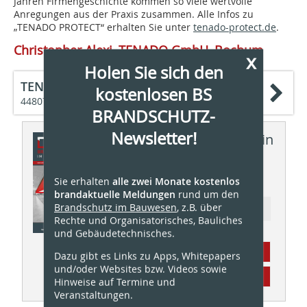
Jahren Firmengeschichte kommen so viele wertvolle
Anregungen aus der Praxis zusammen. Alle Infos zu
„TENADO PROTECT“ erhalten Sie unter
tenado-protect.de
.
Christopher Alexi, TENADO GmbH, Bochum
x
Holen Sie sich den
TENADO GmbH
kostenlosen BS
44807 Bochum
BRANDSCHUTZ-
Newsletter!
Dieser Artikel erschien in
BS BRANDSCHUTZ
01/2021
Sie erhalten
alle zwei Monate kostenlos
brandaktuelle Meldungen
rund um den
Brandschutz im Bauwesen
, z.B. über
Ressort: Baulicher Brandschutz
Rechte und Organisatorisches, Bauliches
und Gebäudetechnisches.
Abonnement
Dazu gibt es Links zu Apps, Whitepapers
und/oder Websites bzw. Videos sowie
Inhaltsverzeichnis
Hinweise auf Termine und
Veranstaltungen.