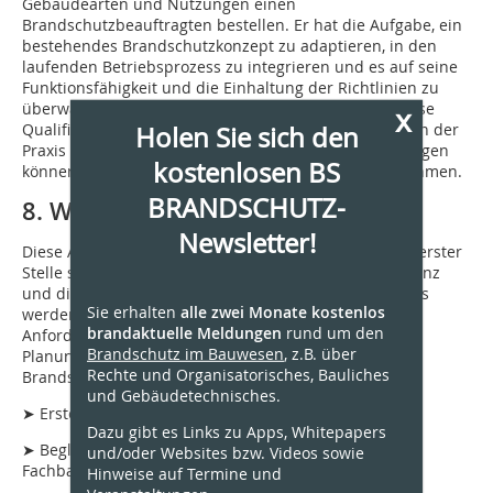
Gebäudearten und Nutzungen einen
Brandschutzbeauftragten bestellen. Er hat die Aufgabe, ein
bestehendes Brandschutzkonzept zu adaptieren, in den
laufenden Betriebsprozess zu integrieren und es auf seine
Funktionsfähigkeit und die Einhaltung der Richtlinien zu
überwachen. Wenn Fachplaner Brandschutz über diese
x
Qualifikation verfügen, wissen sie, wie ihre Konzepte in der
Holen Sie sich den
Praxis umzusetzen sind. Bei Problemen oder Änderungen
kostenlosen BS
können sie besser und schneller Anpassungen vornehmen.
BRANDSCHUTZ-
8. Wirtschaftlichkeit
Newsletter!
Diese Anforderung sollte aus Sicht der Bauherren an erster
Stelle stehen und ständig beachtet werden. Die Effizienz
und die Wirtschaftlichkeit eines Brandschutzkonzeptes
Sie erhalten
alle zwei Monate kostenlos
werden aber erst durch die vorbeschriebenen
brandaktuelle Meldungen
rund um den
Anforderungen erkennbar. Es gibt immer mehr
Brandschutz im Bauwesen
, z.B. über
Planungsbüros, die ihren Kunden komplette
Rechte und Organisatorisches, Bauliches
Brandschutzbetreuung anbieten, d.h. die
und Gebäudetechnisches.
➤ Erstellung einer Brandschutzkonzeption
Dazu gibt es Links zu Apps, Whitepapers
➤ Begleitung in den Genehmigungsprozess n
und/oder Websites bzw. Videos sowie
Fachbauleitung Brandschutz
Hinweise auf Termine und