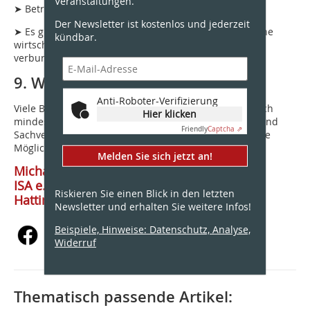
Veranstaltungen.
➤ Betreuung als externer Brandschutzbeauftragter.
Der Newsletter ist kostenlos und jederzeit
➤ Es gibt immer mehr Bauherren, die erkennen, welche
kündbar.
wirtschaftlichen Vorteile für das Unternehmen damit
verbunden sind.
9. Weiterentwicklung
Anti-Roboter-Verifizierung
Viele Bildungsträger und Fachinstitutionen bieten, nach
Hier klicken
mindestens fünf Jahren Praxis den Titel „Fachplaner und
Friendly
Captcha ⇗
Sachverständiger Brandschutz“ zu erwerben. Eine gute
Möglichkeit, den eigenen Reifegrad zu belegen.
Melden Sie sich jetzt an!
Michael Sigesmund
ISA e.V.
Riskieren Sie einen Blick in den letzten
Hattingen
Newsletter und erhalten Sie weitere Infos!
Beispiele, Hinweise: Datenschutz, Analyse,
Widerruf
Thematisch passende Artikel: