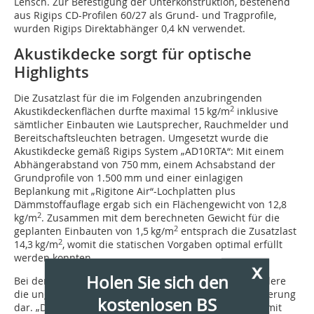
Lensch. Zur Befestigung der Unterkonstruktion, bestehend
aus Rigips CD-Profilen 60/27 als Grund- und Tragprofile,
wurden Rigips Direktabhänger 0,4 kN verwendet.
Akustikdecke sorgt für optische
Highlights
Die Zusatzlast für die im Folgenden anzubringenden
2
Akustikdeckenflächen durfte maximal 15 kg/m
inklusive
sämtlicher Einbauten wie Lautsprecher, Rauchmelder und
Bereitschaftsleuchten betragen. Umgesetzt wurde die
Akustikdecke gemäß Rigips System „AD10RTA“: Mit einem
Abhänger­abstand von 750 mm, einem Achsabstand der
Grundprofile von 1.500 mm und einer einlagigen
Beplankung mit „­Rigitone Air“-Lochplatten plus
Dämmstoffauflage ergab sich ein Flächengewicht von 12,8
2
kg/m
. Zusammen mit dem berechneten Gewicht für die
2
geplanten Einbauten von 1,5 kg/m
entsprach die Zusatzlast
2
14,3 kg/m
, womit die statischen Vorgaben optimal erfüllt
werden konnten.
x
Holen Sie sich den
Bei der Ausbildung der Akustikdecke stellte insbesondere
die ungewöhnliche Deckengeometrie eine Herausforderung
kostenlosen BS
dar. „Durch die schrägen Dachflächen in Verbindung mit