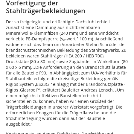
Vorfertigung der
Stahlträgerbekleidungen
Der so freigelegte und ertüchtigte Dachstuhl erhielt
zunächst eine Dämmung aus nichtbrennbaren
Mineralwolle-Klemmfilzen (240 mm) und eine winddicht
verklebte PE-Dampfsperre (s
-wert ³ 100 m). Anschließend
d
widmete sich das Team um Vorarbeiter Stefan Schröder der
brandschutztechnischen Bekleidung des Stahltragwerks. Zu
bekleiden waren Stahlträger (HEA 200 / HEB 700),
Druckstäbe (80 x 80 mm) sowie Zugbänder in Winkelform (80
x 60 x 6 mm). „Die Anforderung an den Brandschutz lautete
für alle Bauteile F90. In Abhängigkeit zum U/A-Verhältnis für
Stahlbauteile erfolgte die dreiseitige Bekleidung gemäß
Rigips System ‚BS23GT‘ einlagig mit der Brandschutzplatte ­
Rigips ‚Glasroc F‘“, erläutert Bauleiter Andreas Lensch. „Um
einen möglichst effektiven Baustellenfortschritt
sicherstellen zu können, haben wir einen Großteil der
Trägerbekleidungen in unserer Werkstatt vorgefertigt. Die
erforderlichen Knaggen für die Trägerflansche und die
Stoßhinterlegung wurden dann auf der Baustelle
ausgebildet.“
Knotenpunkte, an denen Stahlträger, Druckstäbe und