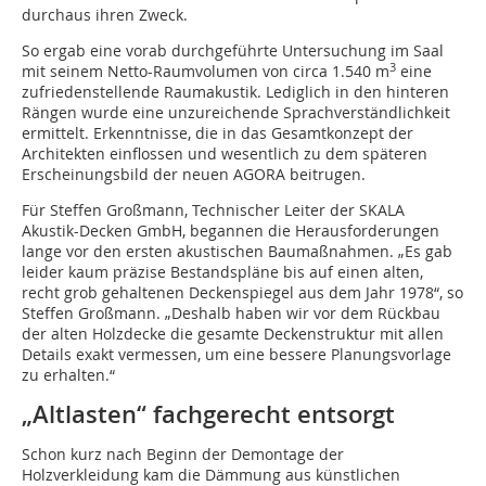
durchaus ihren Zweck.
So ergab eine vorab durchgeführte Untersuchung im Saal
3
mit seinem Netto-Raumvolumen von circa 1.540 m
eine
zufriedenstellende Raumakustik. Lediglich in den hinteren
Rängen wurde eine unzureichende Sprachverständlichkeit
ermittelt. Erkenntnisse, die in das Gesamtkonzept der
Architekten einflossen und wesentlich zu dem späteren
Erscheinungsbild der neuen AGORA beitrugen.
Für Steffen Großmann, Technischer Leiter der SKALA
Akustik-Decken GmbH, begannen die Herausforderungen
lange vor den ersten akustischen Baumaßnahmen. „Es gab
leider kaum präzise Bestandspläne bis auf einen alten,
recht grob gehaltenen Deckenspiegel aus dem Jahr 1978“, so
Steffen Großmann. „Deshalb haben wir vor dem Rückbau
der alten Holzdecke die gesamte Deckenstruktur mit allen
Details exakt vermessen, um eine bessere Planungsvorlage
zu erhalten.“
„Altlasten“ fachgerecht entsorgt
Schon kurz nach Beginn der Demontage der
Holzverkleidung kam die Dämmung aus künstlichen