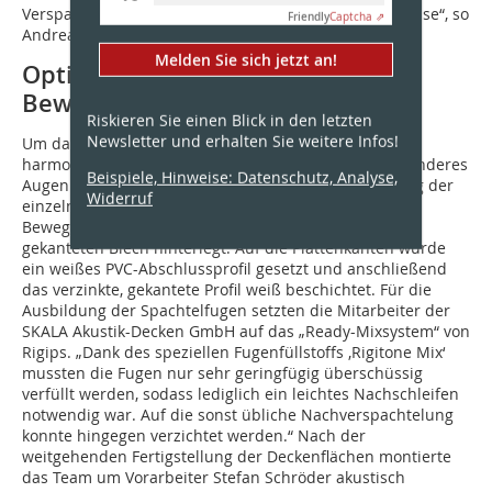
Verspachtelung mit Rigips „ProMix“-Fertigspachtelmasse“, so
Friendly
Captcha ⇗
Andreas Lensch.
Melden Sie sich jetzt an!
Optisch ansprechende
Bewegungsfugen
Riskieren Sie einen Blick in den letzten
Newsletter und erhalten Sie weitere Infos!
Um das Gesamterscheinungsbild der Decke möglichst
harmonisch zu gestalten, legte das Ausbauteam besonderes
Beispiele, Hinweise: Datenschutz, Analyse,
Augenmerk auf den optisch ansprechenden Übergang der
Widerruf
einzelnen Deckenflächen. Die vorgesehenen
Bewegungsfugen wurden hierfür mit einem selbst
gekanteten Blech hinterlegt. Auf die Plattenkanten wurde
ein weißes PVC-Abschlussprofil gesetzt und anschließend
das verzinkte, gekantete Profil weiß beschichtet. Für die
Ausbildung der Spachtelfugen setzten die Mitarbeiter der
SKALA Akustik-Decken GmbH auf das „Ready-Mixsystem“ von
Rigips. „Dank des speziellen Fugenfüllstoffs ‚Rigitone Mix‘
mussten die Fugen nur sehr geringfügig überschüssig
verfüllt werden, sodass lediglich ein leichtes Nachschleifen
notwendig war. Auf die sonst übliche Nachverspachtelung
konnte hingegen verzichtet werden.“ Nach der
weitgehenden Fertigstellung der Deckenflächen montierte
das Team um Vorarbeiter Stefan Schröder akustisch