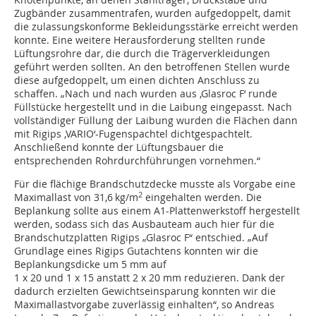
Zugbänder zusammentrafen, wurden aufgedoppelt, damit
die zulassungskonforme Bekleidungsstärke erreicht werden
konnte. Eine weitere Herausforderung stellten runde
Lüftungsrohre dar, die durch die Trägerverkleidungen
geführt werden sollten. An den betroffenen Stellen wurde
diese aufgedoppelt, um einen dichten Anschluss zu
schaffen. „Nach und nach wurden aus ‚Glasroc F‘ runde
Füllstücke hergestellt und in die Laibung eingepasst. Nach
vollständiger Füllung der Laibung wurden die Flächen dann
mit Rigips ‚VARIO‘-Fugenspachtel dichtgespachtelt.
Anschließend konnte der Lüftungsbauer die
entsprechenden Rohrdurchführungen vornehmen.“
Für die flächige Brandschutzdecke musste als Vorgabe eine
2
Maximallast von 31,6 kg/m
eingehalten werden. Die
Beplankung sollte aus einem A1-Plattenwerkstoff hergestellt
werden, sodass sich das Ausbauteam auch hier für die
Brandschutzplatten Rigips „Glasroc F“ entschied. „Auf
Grundlage eines Rigips Gutachtens konnten wir die
Beplankungsdicke um 5 mm auf
1 x 20 und 1 x 15 anstatt 2 x 20 mm reduzieren. Dank der
dadurch erzielten Gewichtseinsparung konnten wir die
Maximallastvorgabe zuverlässig einhalten“, so Andreas