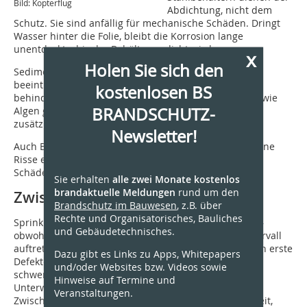
Bild: Kopterflug
Abdichtung, nicht dem
Schutz. Sie sind anfällig für mechanische Schäden. Dringt
Wasser hinter die Folie, bleibt die Korrosion lange
unentdeckt – bis der Behälter undicht wird.
x
Holen Sie sich den
Sedimente aus Rost, Kalk oder organischen Stoffen
beeinträchtigen die Wasserqualität, fördern MIC und
kostenlosen BS
behindern den Wasserdurchfluss. Biologische Beläge wie
BRANDSCHUTZ-
Algen greifen bei stehendem Wasser die Oberflächen
zusätzlich an.
Newsletter!
Auch Betontanks sind anfällig: Feuchtigkeit kann in feine
Risse eindringen, die sich mit der Zeit zu strukturellen
Schäden ausweiten.
Sie erhalten
alle zwei Monate kostenlos
brandaktuelle Meldungen
rund um den
Zwischen Norm und Realität
Brandschutz im Bauwesen
, z.B. über
Rechte und Organisatorisches, Bauliches
Sprinklertanks werden oft über Jahre nicht inspiziert –
und Gebäudetechnisches.
obwohl viele Schäden deutlich vor dem 15-Jahres-Intervall
auftreten. Die Erfahrung zeigt: Nach fünf Jahren treten erste
Dazu gibt es Links zu Apps, Whitepapers
Defekte auf, nach zehn Jahren sind häufig bereits
und/oder Websites bzw. Videos sowie
schwerwiegende Mängel vorhanden. Der Einsatz von
Hinweise auf Termine und
Unterwasserdrohnen ermöglicht eine sinnvolle
Veranstaltungen.
Zwischenlösung: Der Tank bleibt gefüllt und löschbereit,