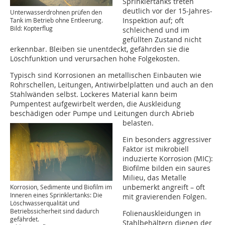
Sprinklertanks treten
deutlich vor der 15-Jahres-
Unterwasserdrohnen prüfen den
Inspektion auf; oft
Tank im Betrieb ohne Entleerung.
Bild: Kopterflug
schleichend und im
gefüllten Zustand nicht
erkennbar. Bleiben sie unentdeckt, gefährden sie die
Löschfunktion und verursachen hohe Folgekosten.
Typisch sind Korrosionen an metallischen Einbauten wie
Rohrschellen, Leitungen, Antiwirbelplatten und auch an den
Stahlwänden selbst. Lockeres Material kann beim
Pumpentest aufgewirbelt werden, die Auskleidung
beschädigen oder Pumpe und Leitungen durch Abrieb
belasten.
Ein besonders aggressiver
Faktor ist mikrobiell
induzierte Korrosion (MIC):
Biofilme bilden ein saures
Milieu, das Metalle
unbemerkt angreift – oft
Korrosion, Sedimente und Biofilm im
Inneren eines Sprinklertanks: Die
mit gravierenden Folgen.
Löschwasserqualität und
Betriebssicherheit sind dadurch
Folienauskleidungen in
gefährdet.
Stahlbehältern dienen der