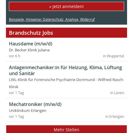
» Jetzt anmelden!
Beispiele, Hinweise: Datenschutz, Analyse, Widerruf
Brandschutz Jobs
Hausdame (m/w/d)
Dr. Becker Klinik Juliana
vor 6 h
in Wuppertal
Anlagenmechaniker:in für Heizung, Klima, Lüftung
und Sanitär
LWL-Klinik für Forensische Psychiatrie Dortmund - Wilfried-Rasch-
Klinik
vor 1 Tag
in Lünen
Mechatroniker (m/w/d)
Uniklinikum Erlangen
vor 1 Tag
in Erlangen
Mehr Stellen