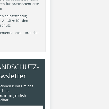
en für praxisorientierte
en
en selbstständig
e Ansätze für den
schutz
Potential einer Branche
ANDSCHUTZ-
wsletter
mationen rund um das
chutz
sechsmal jährlich
ündbar