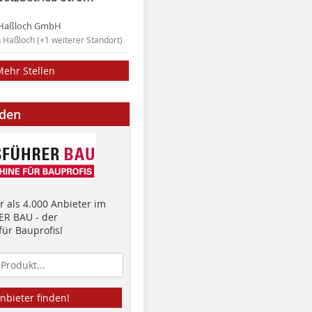
Haßloch GmbH
n Haßloch (+1 weiterer Standort)
Mehr Stellen
nden
 als 4.000 Anbieter im
R BAU - der
ür Bauprofis!
nbieter finden!