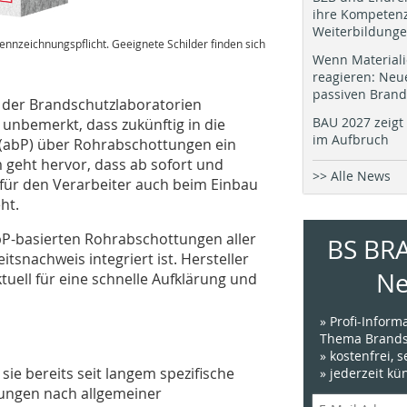
ihre Kompetenz
Weiterbildung
ennzeichnungspflicht. Geeignete Schilder finden sich
Wenn Materiali
reagieren: Neu
passiven Brand
t der Brandschutzlaboratorien
BAU 2027 zeigt 
unbemerkt, dass zukünftig in die
im Aufbruch
 (abP) über Rohrabschottungen ein
geht hervor, dass ab sofort und
>> Alle News
 für den Verarbeiter auch beim Einbau
ht.
abP-basierten Rohrabschottungen aller
BS BR
tsnachweis integriert ist. Hersteller
Ne
uell für eine schnelle Aufklärung und
» Profi-Infor
Thema Brands
» kostenfrei, 
sie bereits seit langem spezifische
» jederzeit k
tungen nach allgemeiner