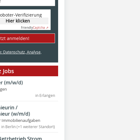
oboter-Verifizierung
Hier klicken
Friendly
Captcha ⇗
etzt anmelden!
e: Datenschutz, Analyse,
 Jobs
r (m/w/d)
ngen
in Erlangen
ieurin /
ieur (w/m/d)
r Immobilienaufgaben
in Berlin (+1 weiterer Standort)
Netzbetrieb Strom