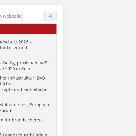
dschutz 2026 –
für Leser und
ielseitig, praxisnah: VdS-
e 2026 in Köln
cher Infrastruktur: DVB
tliche
zepte und einheitliche
staltet erstes „European
 Forum
m für brandsicheren
ß Brandschutz bündeln