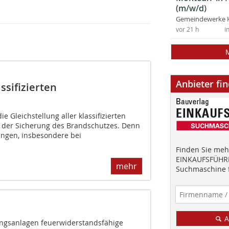
(m/w/d)
Gemeindewerke 
vor 21 h
i
Anbieter fi
ssifizierten
ie Gleichstellung aller klassifizierten
 der Sicherung des Brandschutzes. Denn
ngen, insbesondere bei
Finden Sie mehr
EINKAUFSFÜHRE
mehr
Suchmaschine f
A
ngsanlagen feuerwiderstandsfähige