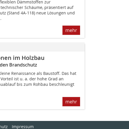
 flexiblen Dämmstoffen zur
 technischer Schäume, präsentiert auf
rutz (Stand 4A-118) neue Lösungen und
.
mehr
onen im Holzbau
den Brandschutz
kleine Renaissance als Baustoff. Das hat
Vorteil ist u. a. der hohe Grad an
auablauf bis zum Rohbau beschleunigt
mehr
hutz
Impressum