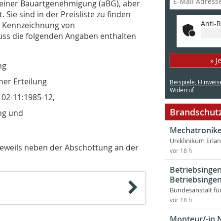
emeiner Bauartgenehmigung (aBG), aber
Sie sind in der Preisliste zu finden
Anti-R
e Kennzeichnung von
ss die folgenden Angaben enthalten
» J
ng
er Erteilung
Beispiele, Hinweis
Widerruf
02-11:1985-12,
Brandschutz
ng und
Mechatronike
Uniklinikum Erla
 jeweils neben der Abschottung an der
vor 18 h
Betriebsingen
Betriebsingen
Bundesanstalt fü
vor 18 h
Monteur/-in 