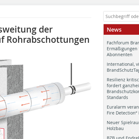
sweitung der
News
uf Rohrabschottungen
Fachforum Bran
Ermäßigungen 
Abonnenten
International, v
BrandSchutzTag
Resilienz kritis
fordert ganzhei
Brandschutzkon
Standards
Euralarm veran
Fire Detection“
Neuer Spielrau
Holzbau
BZB und Endre