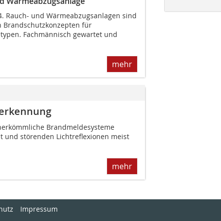
 und Wärmeabzugsanlage
024. Rauch- und Wärmeabzugsanlagen sind
on Brandschutzkonzepten für
typen. Fachmännisch gewartet und
mehr
derkennung
n herkömmliche Brandmeldesysteme
t und störenden Lichtreflexionen meist
mehr
hutz
Impressum