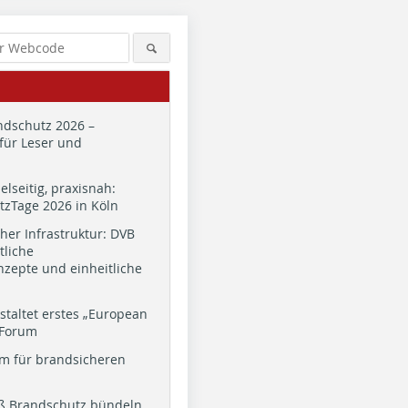
dschutz 2026 –
für Leser und
ielseitig, praxisnah:
zTage 2026 in Köln
cher Infrastruktur: DVB
tliche
zepte und einheitliche
staltet erstes „European
 Forum
m für brandsicheren
ß Brandschutz bündeln