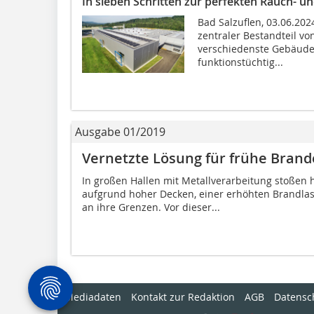
In sieben Schritten zur perfekten Rauch-
Bad Salzuflen, 03.06.2
zentraler Bestandteil v
verschiedenste Gebäude
funktionstüchtig...
Ausgabe 01/2019
Vernetzte Lösung für frühe Bran
In großen Hallen mit Metallverarbeitung stoße
aufgrund hoher Decken, einer erhöhten Brandlas
an ihre Grenzen. Vor dieser...
Mediadaten
Kontakt zur Redaktion
AGB
Datensc