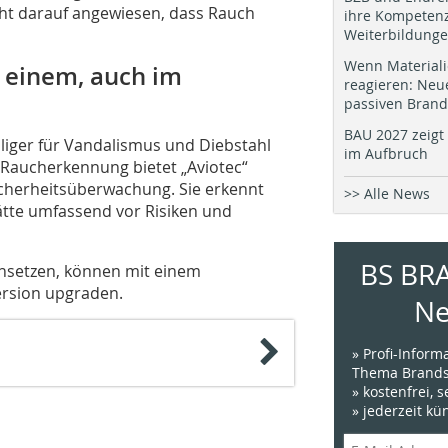
cht darauf angewiesen, dass Rauch
ihre Kompetenz
Weiterbildung
Wenn Materiali
n einem, auch im
reagieren: Neu
passiven Brand
BAU 2027 zeigt 
älliger für Vandalismus und Diebstahl
im Aufbruch
 Raucherkennung bietet „Aviotec“
 Sicherheitsüberwachung. Sie erkennt
>> Alle News
tätte umfassend vor Risiken und
BS BR
einsetzen, können mit einem
ersion upgraden.
Ne
» Profi-Infor
Thema Brands
» kostenfrei, 
» jederzeit k