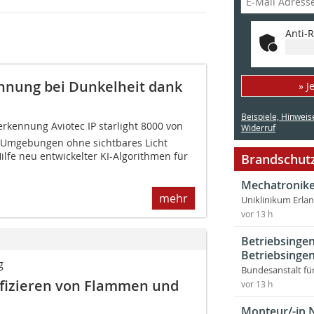
Anti-R
ennung bei Dunkelheit dank
» J
Beispiele, Hinweis
rkennung Aviotec IP starlight 8000 von
Widerruf
 Umgebungen ohne sichtbares Licht
ilfe neu entwickelter KI-Algorithmen für
Brandschutz
Mechatronike
mehr
Uniklinikum Erla
vor 13 h
Betriebsingen
Betriebsingen
g
Bundesanstalt fü
ifizieren von Flammen und
vor 13 h
Monteur/-in 