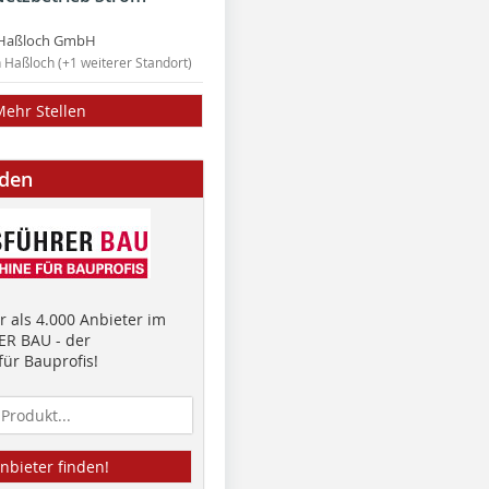
Haßloch GmbH
n Haßloch (+1 weiterer Standort)
Mehr Stellen
nden
 als 4.000 Anbieter im
R BAU - der
ür Bauprofis!
nbieter finden!