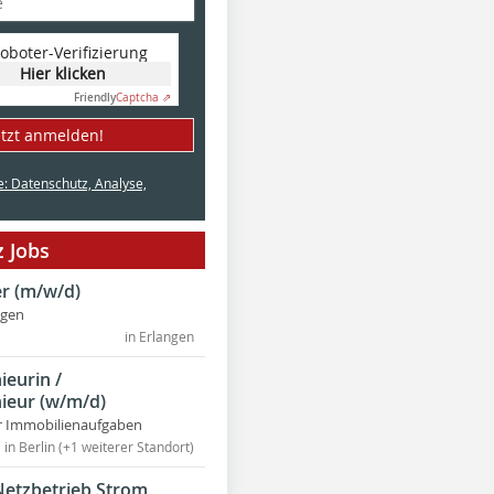
oboter-Verifizierung
Hier klicken
Friendly
Captcha ⇗
etzt anmelden!
e: Datenschutz, Analyse,
 Jobs
r (m/w/d)
ngen
in Erlangen
ieurin /
ieur (w/m/d)
r Immobilienaufgaben
in Berlin (+1 weiterer Standort)
Netzbetrieb Strom