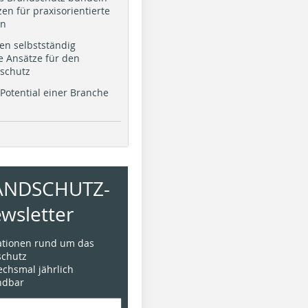
en für praxisorientierte
en
en selbstständig
e Ansätze für den
schutz
Potential einer Branche
ANDSCHUTZ-
wsletter
mationen rund um das
chutz
sechsmal jährlich
ündbar