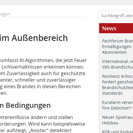
lagen
News
 im Außenbereich
Fachforum Bran
Ermäßigungen 
Abonnenten
 umfasst KI-Algorithmen, die jetzt Feuer
International, v
 Lichtverhältnissen erkennen können.
VdS-BrandSchut
um Zuverlässigkeit auch für geschützte
Resilienz kritis
enter, schneller und zuverlässiger
fordert ganzhei
g eines Brandes in diesen Bereichen
Brandschutzkon
en.
Standards
Euralarm veran
en Bedingungen
Fire Detection“
tereinflüsse ändern und stellen
Neuer Spielrau
Holzbau
rderungen. Wind kann beispielsweise
 aufsteigt. „Aviotec“ detektiert
BZB und Endre