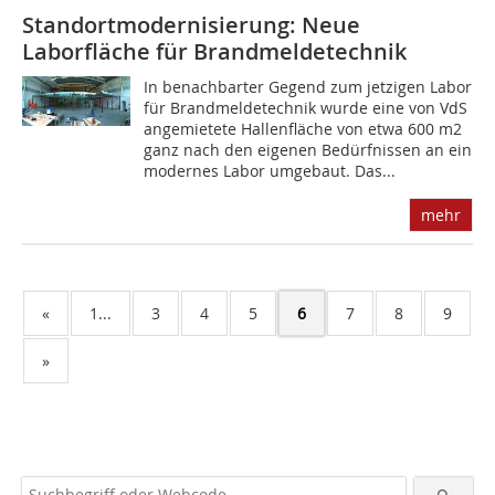
Standortmodernisierung: Neue
Laborfläche für Brandmeldetechnik
In benachbarter Gegend zum jetzigen Labor
für Brandmeldetechnik wurde eine von VdS
angemietete Hallenfläche von etwa 600 m2
ganz nach den eigenen Bedürfnissen an ein
modernes Labor umgebaut. Das...
mehr
«
1...
3
4
5
6
7
8
9
»