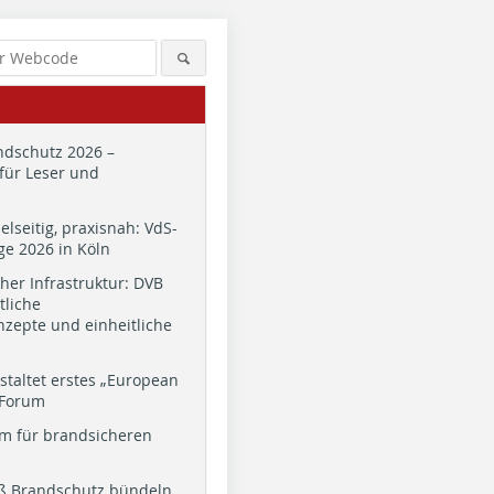
dschutz 2026 –
für Leser und
ielseitig, praxisnah: VdS-
e 2026 in Köln
cher Infrastruktur: DVB
tliche
zepte und einheitliche
staltet erstes „European
 Forum
m für brandsicheren
ß Brandschutz bündeln