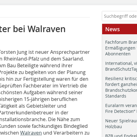
ter bei Walraven
News
Fachforum Bran
Ermäßigungen 
Torsten Jung ist neuer Ansprechpartner
Abonnenten
in Rheinland-Pfalz und dem Saarland.
International, v
Am Bau Beteiligte während ihrer
BrandSchutzTag
Projekte zu begleiten von der Planung
bis hin zur Fertigstellung waren für den
Resilienz kritis
fordert ganzhei
Geprüften Fachberater im Vertrieb die
Brandschutzkon
schönsten Aufgaben während seiner
Standards
bisherigen 15-jährigen beruflichen
Tätigkeit als Gebietsleiter und
Euralarm veran
Fire Detection“
Partnerkundenbetreuer in der
Installationsbranche. Die Nähe zum
Neuer Spielrau
Kunden sowie fachkundiges Bindeglied
Holzbau
zwischen
Walraven
und Verarbeitern zu
BZB und Endre