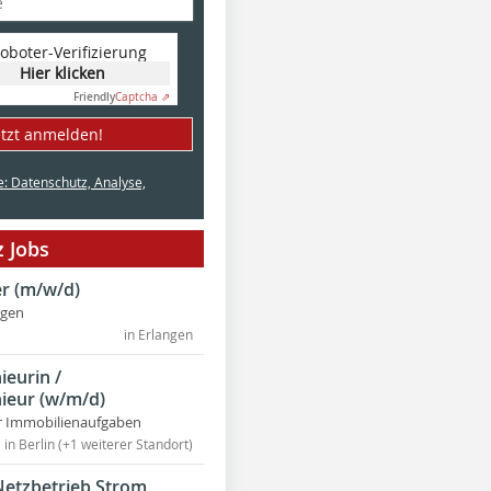
oboter-Verifizierung
Hier klicken
Friendly
Captcha ⇗
etzt anmelden!
e: Datenschutz, Analyse,
 Jobs
r (m/w/d)
ngen
in Erlangen
ieurin /
ieur (w/m/d)
r Immobilienaufgaben
in Berlin (+1 weiterer Standort)
Netzbetrieb Strom