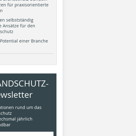
en für praxisorientierte
en
en selbstständig
e Ansätze für den
schutz
Potential einer Branche
ANDSCHUTZ-
wsletter
mationen rund um das
chutz
sechsmal jährlich
ündbar