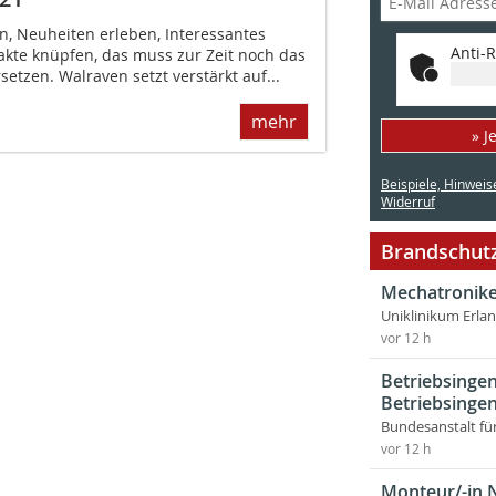
n, Neuheiten erleben, Interessantes
Anti-R
kte knüpfen, das muss zur Zeit noch das
etzen. Walraven setzt verstärkt auf...
mehr
» J
Beispiele, Hinweis
Widerruf
Brandschutz
Mechatronike
Uniklinikum Erla
vor 12 h
Betriebsingen
Betriebsingen
Bundesanstalt fü
vor 12 h
Monteur/-in 