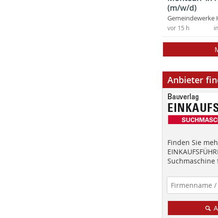
(m/w/d)
Gemeindewerke 
vor 15 h
i
Anbieter fi
Finden Sie mehr
EINKAUFSFÜHRE
Suchmaschine f
A