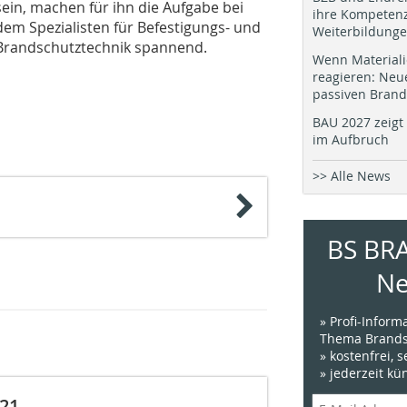
sein, machen für ihn die Aufgabe bei
ihre Kompetenz
dem Spezialisten für Befestigungs- und
Weiterbildung
Brandschutztechnik spannend.
Wenn Materiali
reagieren: Neu
passiven Brand
BAU 2027 zeigt 
im Aufbruch
>> Alle News
BS BR
Ne
» Profi-Infor
Thema Brands
» kostenfrei, 
» jederzeit k
021