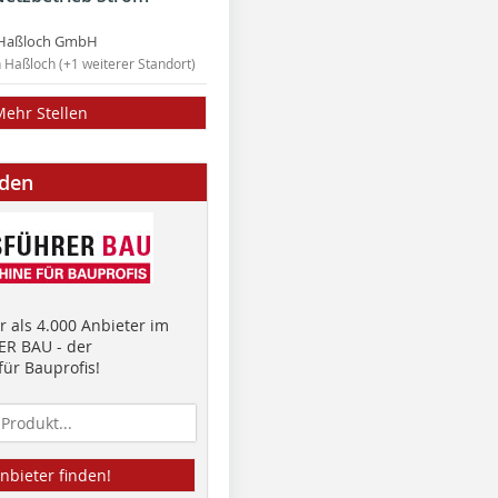
Haßloch GmbH
n Haßloch (+1 weiterer Standort)
Mehr Stellen
nden
 als 4.000 Anbieter im
R BAU - der
ür Bauprofis!
nbieter finden!