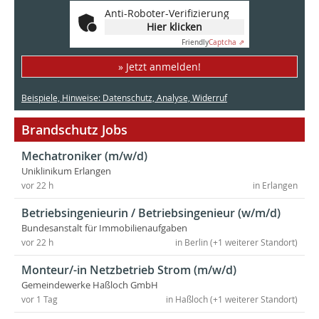
Anti-Roboter-Verifizierung
Hier klicken
Friendly
Captcha ⇗
» Jetzt anmelden!
Beispiele, Hinweise: Datenschutz, Analyse, Widerruf
Brandschutz Jobs
Mechatroniker (m/w/d)
Uniklinikum Erlangen
vor 22 h
in Erlangen
Betriebsingenieurin / Betriebsingenieur (w/m/d)
Bundesanstalt für Immobilienaufgaben
vor 22 h
in Berlin (+1 weiterer Standort)
Monteur/-in Netzbetrieb Strom (m/w/d)
Gemeindewerke Haßloch GmbH
vor 1 Tag
in Haßloch (+1 weiterer Standort)