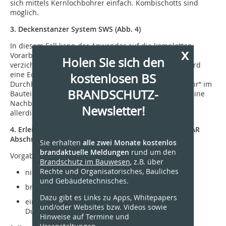
sich mittels Kernlochbohrer einfach. Kombischotts sind
möglich.
3. Deckenstanzer System SWS (Abb. 4)
In diesem Fall kann der Anwender auf die kompletten
x
Vorarbeiten bezüglich Ausschnitt, Auslaibung, etc.
Holen Sie sich den
verzichten. Mittels Kernlochbohrgerät und Adapter wird
eine Edelstahlhülse in die Decke gebohrt. Nach dem
kostenlosen BS
Durchbruch der Decke verbleibt die Hülse als „Leerrohr“ im
BRANDSCHUTZ-
Bauteil. Eine gutachterliche Stellungnahme liegt vor. Eine
Nachbelegung bei Verguss mit Brandschutzmörtel ist
Newsletter!
allerdings schwierig.
4. Erleichterungen für einzelne Leitungen gemäß MLAR
Abschnitt 4.3 (Abb. 5)
Sie erhalten
alle zwei Monate kostenlos
brandaktuelle Meldungen
rund um den
Vorgaben:
Brandschutz im Bauwesen
, z.B. über
Rechte und Organisatorisches, Bauliches
nicht brennbare Rohre ≤ 160 mm
und Gebäudetechnisches.
brennbare Rohre ≤ 32 mm
Dazu gibt es Links zu Apps, Whitepapers
einzelne elektrische Kabel ohne
und/oder Websites bzw. Videos sowie
Durchmesserbegrenzung
Hinweise auf Termine und
Veranstaltungen.