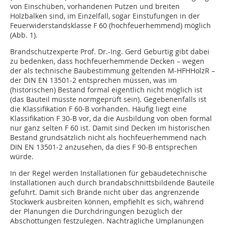
von Einschüben, vorhandenen Putzen und breiten
Holzbalken sind, im Einzelfall, sogar Einstufungen in der
Feuerwiderstandsklasse F 60 (hochfeuerhemmend) möglich
(Abb. 1).
Brandschutzexperte Prof. Dr.-Ing. Gerd Geburtig gibt dabei
zu bedenken, dass hochfeuerhemmende Decken – wegen
der als technische Baubestimmung geltenden M-HFHHolzR –
der DIN EN 13501-2 entsprechen müssen, was im
(historischen) Bestand formal eigentlich nicht möglich ist
(das Bauteil müsste normgeprüft sein). Gegebenenfalls ist
die Klassifikation F 60-B vorhanden. Häufig liegt eine
Klassifikation F 30-B vor, da die Ausbildung von oben formal
nur ganz selten F 60 ist. Damit sind Decken im historischen
Bestand grundsätzlich nicht als hochfeuerhemmend nach
DIN EN 13501-2 anzusehen, da dies F 90-B entsprechen
würde.
In der Regel werden Installationen für gebäudetechnische
Installationen auch durch brandabschnittsbildende Bauteile
geführt. Damit sich Brände nicht über das angrenzende
Stockwerk ausbreiten können, empfiehlt es sich, während
der Planungen die Durchdringungen bezüglich der
Abschottungen festzulegen. Nachträgliche Umplanungen