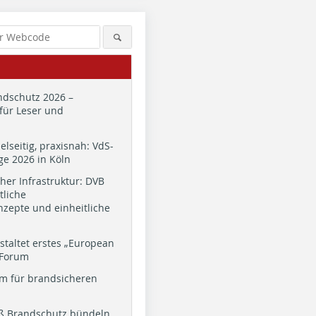
dschutz 2026 –
für Leser und
ielseitig, praxisnah: VdS-
e 2026 in Köln
cher Infrastruktur: DVB
tliche
zepte und einheitliche
staltet erstes „European
 Forum
m für brandsicheren
ß Brandschutz bündeln