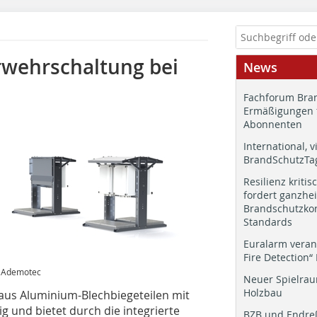
wehrschaltung bei
News
Fachforum Bran
Ermäßigungen 
Abonnenten
International, v
BrandSchutzTag
Resilienz kritis
fordert ganzhei
Brandschutzkon
Standards
Euralarm veran
Fire Detection“
: Ademotec
Neuer Spielrau
Holzbau
 aus Aluminium-Blechbiegeteilen mit
g und bietet durch die integrierte
BZB und Endre