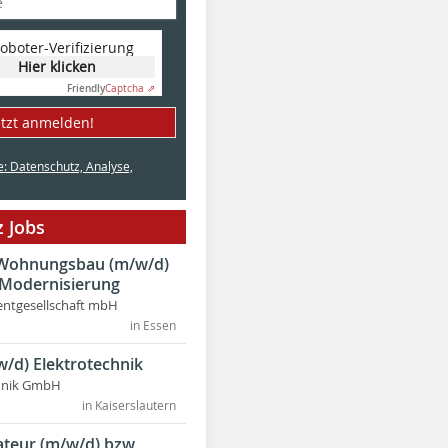
oboter-Verifizierung
Hier klicken
Friendly
Captcha ⇗
etzt anmelden!
e: Datenschutz, Analyse,
 Jobs
r Wohnungsbau (m/w/d)
 Modernisierung
ntgesellschaft mbH
in Essen
w/d) Elektrotechnik
chnik GmbH
in Kaiserslautern
lateur (m/w/d) bzw.