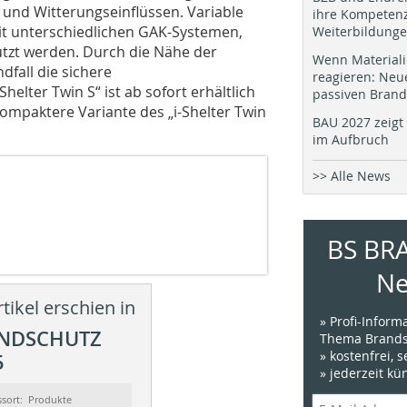
und Witterungseinflüssen. Variable
ihre Kompetenz
it unterschiedlichen GAK-Systemen,
Weiterbildung
utzt werden. Durch die Nähe der
Wenn Materiali
fall die sichere
reagieren: Neu
helter Twin S“ ist ab sofort erhältlich
passiven Brand
kompaktere Variante des „i-Shelter Twin
BAU 2027 zeigt 
im Aufbruch
>> Alle News
BS BR
Ne
tikel erschien in
» Profi-Infor
ANDSCHUTZ
Thema Brands
» kostenfrei, 
5
» jederzeit k
ssort: Produkte