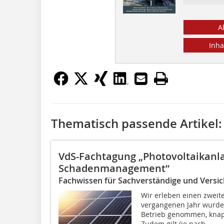
A
Inha
Thematisch passende Artikel:
VdS-Fachtagung „Photovoltaikanl
Schadenmanagement“
Fachwissen für Sachverständige und Versic
Wir erleben einen zweit
vergangenen Jahr wurden
Betrieb genommen, knapp
Zudem gilt (je nach...