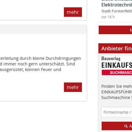
Elektrotechni
Stadt Fürstenfel
mehr
vor 16 h
Anbieter fi
terleitung durch kleine Durchdringungen
rd immer noch gern unterschätzt. Sind
 ausgerüstet, können Feuer und
Finden Sie mehr
mehr
EINKAUFSFÜHRE
Suchmaschine f
A