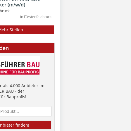
ker (m/w/d)
dbruck
in Fürstenfeldbruck
Mehr Stellen
nden
 als 4.000 Anbieter im
R BAU - der
ür Bauprofis!
nbieter finden!