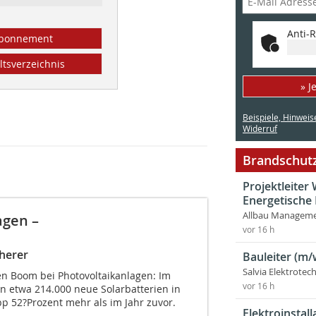
Anti-R
bonnement
ltsverzeichnis
» J
Beispiele, Hinweis
Widerruf
Brandschutz
Projektleite
Energetische
Allbau Manageme
agen –
vor 16 h
herer
Bauleiter (m/
Salvia Elektrote
en Boom bei Photovoltaikanlagen: Im
vor 16 h
 etwa 214.000 neue Solarbatterien in
 52?Prozent mehr als im Jahr zuvor.
Elektroinstal