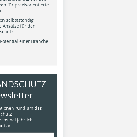
en für praxisorientierte
en
en selbstständig
e Ansätze für den
schutz
Potential einer Branche
ANDSCHUTZ-
wsletter
mationen rund um das
chutz
sechsmal jährlich
ündbar