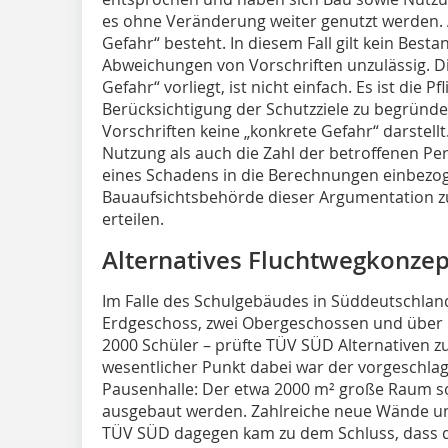
es ohne Veränderung weiter genutzt werden. 
Gefahr“ besteht. In diesem Fall gilt kein Best
Abweichungen von Vorschriften unzulässig. Di
Gefahr“ vorliegt, ist nicht einfach. Es ist die 
Berücksichtigung der Schutzziele zu begrün
Vorschriften keine „konkrete Gefahr“ darstel
Nutzung als auch die Zahl der betroffenen Pe
eines Schadens in die Berechnungen einbezo
Bauaufsichtsbehörde dieser Argumentation
erteilen.
Alternatives Fluchtwegkonzep
Im Falle des Schulgebäudes in Süddeutschland
Erdgeschoss, zwei Obergeschossen und über 
2000 Schüler – prüfte TÜV SÜD Alternativen z
wesentlicher Punkt dabei war der vorgeschl
Pausenhalle: Der etwa 2000 m² große Raum so
ausgebaut werden. Zahlreiche neue Wände u
TÜV SÜD dagegen kam zu dem Schluss, dass d