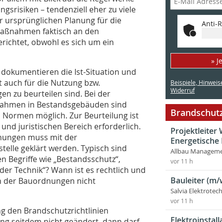
srisiken – tendenziell eher zu viele
r ursprünglichen Planung für die
Anti-R
Maßnahmen faktisch an den
richtet, obwohl es sich um ein
» J
 dokumentieren die Ist-Situation und
t auch für die Nutzung bzw.
Beispiele, Hinweis
Widerruf
 zu beurteilen sind. Bei der
ahmen in Bestandsgebäuden sind
Brandschutz
Normen möglich. Zur Beurteilung ist
und juristischen Bereich erforderlich.
Projektleite
hungen muss mit der
Energetische
elle geklärt werden. Typisch sind
Allbau Manageme
 Begriffe wie „Bestandsschutz“,
vor 11 h
der Technik“? Wann ist es rechtlich und
Bauleiter (m/
en der Bauordnungen nicht
Salvia Elektrote
vor 11 h
ung den Brandschutzrichtlinien
Elektroinstal
g seitdem nicht geändert, dann darf