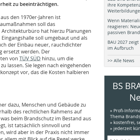
rheit zu beeinträchtigen.
ihre Kompetenz
Weiterbildung
aus den 1970er-Jahren ist
Wenn Materiali
 Baumaßnahmen soll das
reagieren: Neu
 Architekturbüro hat hierzu Planungen
passiven Brand
ie Eingangshalle soll umgebaut und als
BAU 2027 zeigt 
uch der Einbau neuer, rauchdichter
im Aufbruch
g ersetzt werden. Der
rten von
TÜV SÜD
hinzu, um die
>> Alle News
 zu lassen. Sie legen nach eingehenden
konzept vor, das die Kosten halbieren
BS BR
Ne
immer dazu, Menschen und Gebäude zu
» Profi-Infor
rhalb des rechtlichen Rahmens auf
Thema Brands
es, was beim Brandschutz im Bestand aus
» kostenfrei, 
t, ist tatsächlich sinnvoll und
» jederzeit k
n, wird aber in der Praxis nicht immer
r allem mit Blick auf die Regel werke