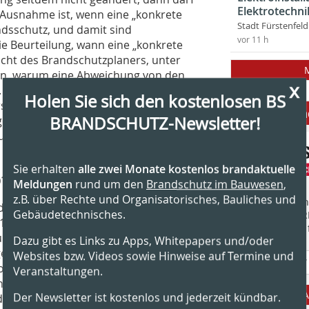
Elektrotechni
Ausnahme ist, wenn eine „konkrete
Stadt Fürstenfel
andsschutz, und damit sind
vor 11 h
e Beurteilung, wann eine „konkrete
Pflicht des Brandschutzplaners, unter
den, warum eine Abweichung von den
x
lt. Es müssen sowohl Bauwerk und
Holen Sie sich den kostenlosen BS
rsonen und die Wahrscheinlichkeit
Anbieter fi
BRANDSCHUTZ-Newsletter!
gen werden. Anschließend muss die
 zustimmen und eine Genehmigung
Sie erhalten
alle zwei Monate kostenlos brandaktuelle
t
Meldungen
rund um den
Brandschutz im Bauwesen
,
z.B. über Rechte und Organisatorisches, Bauliches und
Finden Sie mehr
 – ein Stahlbeton-Skelettbau mit
Gebäudetechnisches.
EINKAUFSFÜHRE
10 000 m² Grundfläche für mehr als
Suchmaschine f
u den ursprünglichen Planungen. Ein
Dazu gibt es Links zu Apps, Whitepapers und/oder
agene Umbau der Eingangs- und
Websites bzw. Videos sowie Hinweise auf Termine und
llte zu einem Flucht- und Rettungsweg
Veranstaltungen.
nd Türen waren daher vorgesehen.
A
Der Newsletter ist kostenlos und jederzeit kündbar.
ieser Umbau nicht notwendig ist: Die