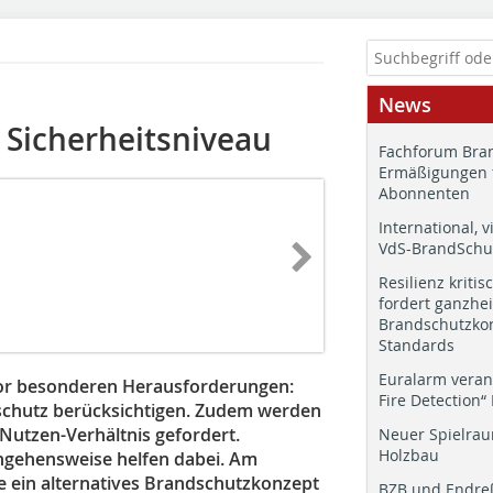
News
s Sicherheitsniveau
Fachforum Bran
Ermäßigungen 
Abonnenten
International, v
VdS-BrandSchut
Resilienz kritis
fordert ganzhei
Brandschutzkon
Standards
Euralarm veran
or besonderen Herausforderungen:
Fire Detection“
chutz berücksichtigen. Zudem werden
Nutzen-Verhältnis gefordert.
Neuer Spielrau
Holzbau
ngehensweise helfen dabei. Am
ie ein alternatives Brandschutzkonzept
BZB und Endre