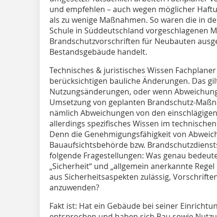
und empfehlen – auch wegen möglicher Haftung
als zu wenige Maßnahmen. So waren die in de
Schule in Süddeutschland vorgeschlagenen 
Brandschutzvorschriften für Neubauten ausge
Bestandsgebäude handelt.
Technisches & juristisches Wissen Fachplaner
berücksichtigen bauliche Änderungen. Das gil
Nutzungsänderungen, oder wenn Abweichungen
Umsetzung von geplanten Brandschutz-Maßn
nämlich Abweichungen von den einschlägigen 
allerdings spezifisches Wissen im technischen 
Denn die Genehmigungsfähigkeit von Abweic
Bauaufsichtsbehörde bzw. Brandschutzdienstst
folgende Fragestellungen: Was genau bedeuten
„Sicherheit“ und „allgemein anerkannte Regel 
aus Sicherheitsaspekten zulässig, Vorschrift
anzuwenden?
Fakt ist: Hat ein Gebäude bei seiner Einricht
entsprochen und haben sich Bau sowie Nutzun