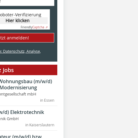
oboter-Verifizierung
Hier klicken
Friendly
Captcha ⇗
etzt anmelden!
e: Datenschutz, Analyse,
 Jobs
r Wohnungsbau (m/w/d)
 Modernisierung
ntgesellschaft mbH
in Essen
w/d) Elektrotechnik
chnik GmbH
in Kaiserslautern
lateur (m/w/d) bzw.