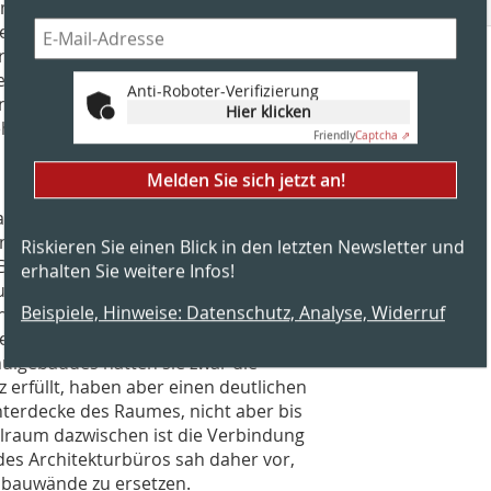
d Lehrer im Gefahrenfall nicht auf die
en sind. Vielmehr können alle
nräume, die sich an Außenwänden
diesen Wegen eine zügige Räumung des
Anti-Roboter-Verifizierung
einer unangekündigten
Hier klicken
verifiziert.
Friendly
Captcha ⇗
Melden Sie sich jetzt an!
umtüren vorgesehen: Die
it Drahtglasfüllung sollten gegen
Riskieren Sie einen Blick in den letzten Newsletter und
 Bewertung durch TÜV SÜD ergab, dass
erhalten Sie weitere Infos!
urch Ertüchtigungen im Dichtungs- und
Beispiele, Hinweise: Datenschutz, Analyse, Widerruf
tsniveau gebracht werden können. Ein
e, die die Geschossflächen von den
ulgebäudes hatten sie zwar die
 erfüllt, haben aber einen deutlichen
Unterdecke des Raumes, nicht aber bis
lraum dazwischen ist die Verbindung
des Architekturbüros sah daher vor,
nbauwände zu ersetzen.