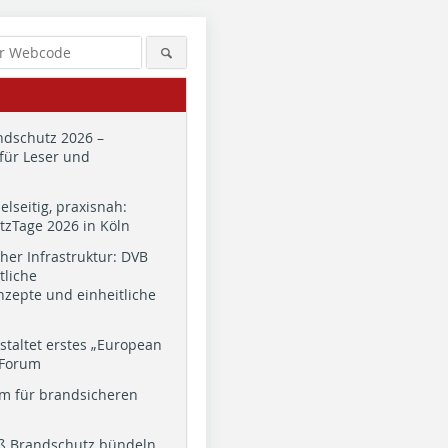
dschutz 2026 –
für Leser und
ielseitig, praxisnah:
zTage 2026 in Köln
cher Infrastruktur: DVB
tliche
zepte und einheitliche
staltet erstes „European
 Forum
m für brandsicheren
ß Brandschutz bündeln