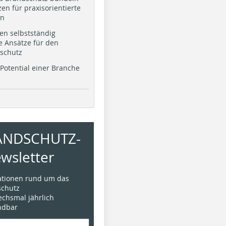
en für praxisorientierte
en
en selbstständig
e Ansätze für den
schutz
Potential einer Branche
ANDSCHUTZ-
wsletter
mationen rund um das
chutz
sechsmal jährlich
ündbar