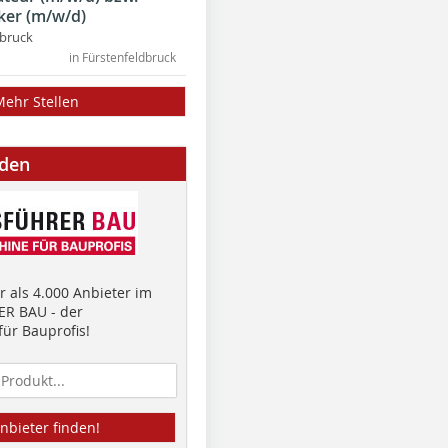
ker (m/w/d)
dbruck
in Fürstenfeldbruck
Mehr Stellen
nden
 als 4.000 Anbieter im
R BAU - der
ür Bauprofis!
nbieter finden!