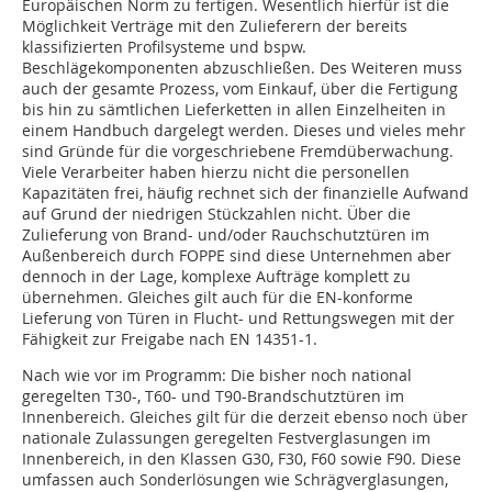
Europäischen Norm zu fertigen. Wesentlich hierfür ist die
Möglichkeit Verträge mit den Zulieferern der bereits
klassifizierten Profilsysteme und bspw.
Beschlägekomponenten abzuschließen. Des Weiteren muss
auch der gesamte Prozess, vom Einkauf, über die Fertigung
bis hin zu sämtlichen Lieferketten in allen Einzelheiten in
einem Handbuch dargelegt werden. Dieses und vieles mehr
sind Gründe für die vorgeschriebene Fremdüberwachung.
Viele Verarbeiter haben hierzu nicht die personellen
Kapazitäten frei, häufig rechnet sich der finanzielle Aufwand
auf Grund der niedrigen Stückzahlen nicht. Über die
Zulieferung von Brand- und/oder Rauchschutztüren im
Außenbereich durch FOPPE sind diese Unternehmen aber
dennoch in der Lage, komplexe Aufträge komplett zu
übernehmen. Gleiches gilt auch für die EN-konforme
Lieferung von Türen in Flucht- und Rettungswegen mit der
Fähigkeit zur Freigabe nach EN 14351-1.
Nach wie vor im Programm: Die bisher noch national
geregelten T30-, T60- und T90-Brandschutztüren im
Innenbereich. Gleiches gilt für die derzeit ebenso noch über
nationale Zulassungen geregelten Festverglasungen im
Innenbereich, in den Klassen G30, F30, F60 sowie F90. Diese
umfassen auch Sonderlösungen wie Schrägverglasungen,