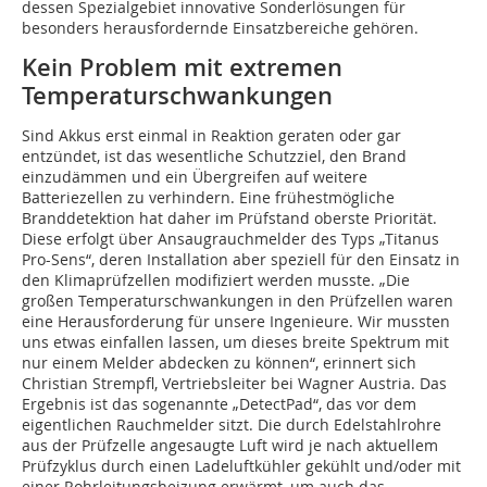
dessen Spezialgebiet innovative Sonderlösungen für
besonders herausfordernde Einsatzbereiche gehören.
Kein Problem mit extremen
Temperaturschwankungen
Sind Akkus erst einmal in Reaktion geraten oder gar
entzündet, ist das wesentliche Schutzziel, den Brand
einzudämmen und ein Übergreifen auf weitere
Batteriezellen zu verhindern. Eine frühestmögliche
Branddetektion hat daher im Prüfstand oberste Priorität.
Diese erfolgt über Ansaugrauch­melder des Typs „Titanus
Pro-Sens“, deren Installation aber speziell für den Einsatz in
den Klimaprüfzellen modifiziert werden musste. „Die
großen Temperaturschwankungen in den Prüfzellen waren
eine Herausforderung für unsere Ingenieure. Wir mussten
uns etwas einfallen lassen, um dieses breite Spektrum mit
nur einem Melder abdecken zu können“, erinnert sich
Christian Strempfl, Vertriebsleiter bei Wagner Austria. Das
Ergebnis ist das sogenannte „DetectPad“, das vor dem
eigentlichen Rauchmelder sitzt. Die durch Edelstahlrohre
aus der Prüfzelle angesaugte Luft wird je nach aktuellem
Prüfzyklus durch einen Ladeluftkühler gekühlt und/oder mit
einer Rohrleitungsheizung erwärmt, um auch das