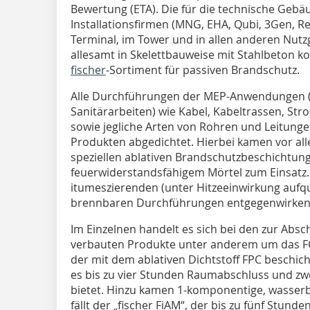
Bewertung (ETA). Die für die technische Geb
Installationsfirmen (MNG, EHA, Qubi, 3Gen, R
Terminal, im Tower und in allen anderen Nutz
allesamt in Skelettbauweise mit Stahlbeton k
fischer
-Sortiment für passiven Brandschutz.
Alle Durchführungen der MEP-Anwendungen (m
Sanitärarbeiten) wie Kabel, Kabeltrassen, S
sowie jegliche Arten von Rohren und Leitungen
Produkten abgedichtet. Hierbei kamen vor al
speziellen ablativen Brandschutzbeschichtun
feuerwiderstandsfähigem Mörtel zum Einsatz.
itumeszierenden (unter Hitzeeinwirkung aufq
brennbaren Durchführungen entgegenwirken
Im Einzelnen handelt es sich bei den zur Ab
verbauten Produkte unter anderem um das FC
der mit dem ablativen Dichtstoff FPC beschicht
es bis zu vier Stunden Raumabschluss und z
bietet. Hinzu kamen 1-komponentige, wasserb
fällt der „fischer FiAM“, der bis zu fünf Stu