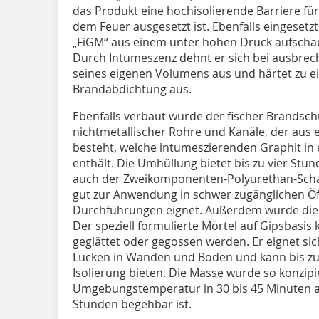
das Produkt eine hochisolierende Barriere fü
dem Feuer ausgesetzt ist. Ebenfalls eingeset
„FiGM“ aus einem unter hohen Druck aufschä
Durch Intumeszenz dehnt er sich bei ausbre
seines eigenen Volumens aus und härtet zu ein
Brandabdichtung aus.
Ebenfalls verbaut wurde der fischer Brandsc
nichtmetallischer Rohre und Kanäle, der au
besteht, welche intumeszierenden Graphit in
enthält. Die Umhüllung bietet bis zu vier St
auch der Zweikomponenten-Polyurethan-Scha
gut zur Anwendung in schwer zugänglichen Öf
Durchführungen eignet. Außerdem wurde die 
Der speziell formulierte Mörtel auf Gipsbasi
geglättet oder gegossen werden. Er eignet s
Lücken in Wänden und Boden und kann bis zu 
Isolierung bieten. Die Masse wurde so konzipie
Umgebungstemperatur in 30 bis 45 Minuten a
Stunden begehbar ist.