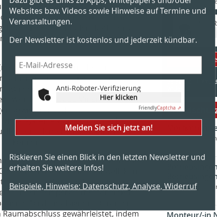
äudeausrüstung beauftragten
Websites bzw. Videos sowie Hinweise auf Termine und
edgon und viele mehr) verbauten im
Veranstaltungen.
Anti-R
gebäuden des Istanbuler Flughafens –
Der Newsletter ist kostenlos und jederzeit kündbar.
onstruiert – die Produkte aus dem
» J
echanische-, elektrische- und
tromschienen und Lüftungssysteme
Beispiele, Hinweis
Anti-Roboter-Verifizierung
, wurden mit „fischer FireStop“-
Widerruf
Hier klicken
lem Weichschotts aus Mineralwolle mit
Friendly
Captcha ⇗
Brandschutz
gen sowie Brandschotts aus
 Diese Systeme wurden mit stark
Melden Sie sich jetzt an!
Mechatronike
uellenden) Elementen kombiniert, um
Uniklinikum Erla
 zu können.
vor 22 h
Riskieren Sie einen Blick in den letzten Newsletter und
schottung der Durchführungsöffnungen
erhalten Sie weitere Infos!
Betriebsingen
PS-Paneelsystem – ein Steinwollekern,
Betriebsingen
et ist. Das FCPS ist so konzipiert, dass
Beispiele, Hinweise: Datenschutz, Analyse, Widerruf
Bundesanstalt fü
wei Stunden Temperaturbeständigkeit
vor 22 h
asierte Acryl-Emulsionen. Darunter
nden Raumabschluss gewährleistet, indem
Monteur/-in 