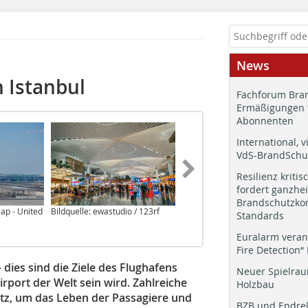
News
 Istanbul
Fachforum Bran
Ermäßigungen 
Abonnenten
International, v
VdS-BrandSchut
Resilienz kritis
fordert ganzhei
Brandschutzkon
eap - United
Bildquelle: ewastudio / 123rf
Bildquelle: tminaz / 123rf
Standards
Euralarm veran
Fire Detection“
 dies sind die Ziele des Flughafens
Neuer Spielrau
irport der Welt sein wird. Zahlreiche
Holzbau
tz, um das Leben der Passagiere und
BZB und Endre