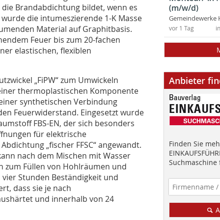
r die Brandabdichtung bildet, wenn es
(m/w/d)
zt wurde die intumeszierende 1-K Masse
Gemeindewerke 
umenden Material auf Graphitbasis.
vor 1 Tag
i
chendem Feuer bis zum 20-fachen
er elastischen, flexiblen
hutzwickel „FiPW“ zum Umwickeln
Anbieter fi
s einer thermoplastischen Komponente
 einer synthetischen Verbindung
unden Feuerwiderstand. Eingesetzt wurde
umstoff FBS-EN, der sich besonders
fnungen für elektrische
Finden Sie mehr
Abdichtung „fischer FFSC“ angewandt.
EINKAUFSFÜHRE
s kann nach dem Mischen mit Wasser
Suchmaschine f
ich zum Füllen von Hohlräumen und
vier Stunden Beständigkeit und
rt, dass sie je nach
ushärtet und innerhalb von 24
A