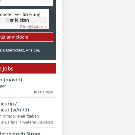
oboter-Verifizierung
Hier klicken
Friendly
Captcha ⇗
etzt anmelden!
e: Datenschutz, Analyse,
 Jobs
r (m/w/d)
ngen
in Erlangen
ieurin /
ieur (w/m/d)
r Immobilienaufgaben
in Berlin (+1 weiterer Standort)
Netzbetrieb Strom