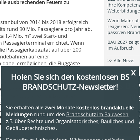
Falle ausbrechenden Feuers zu
ihre Kompetenz
Weiterbildung
Wenn Materiali
tanbul von 2014 bis 2018 erfolgreich
reagieren: Neu
its rund 90 Mio. Passagiere pro Jahr ab.
passiven Brand
ca 1,4 Mio. m² zwei Start- und
BAU 2027 zeigt 
 Passagierterminal errichtet. Wenn
im Aufbruch
die Passagierkapazität auf über 200
Landebahnen auf einer
>> Alle News
 dabei ermöglichen, die Fluggäste
x
Holen Sie sich den kostenlosen BS
n Bau des Flughafens gegründet wurde.
BS BR
BRANDSCHUTZ-Newsletter!
n Kalyon, Cengiz, Mapa und Limak, die
Ne
ranchen tätig sind, wie Bauwesen,
d Flughafenmanagement. Als wichtige
Sie erhalten
alle zwei Monate kostenlos brandaktuelle
r und Infrastruktur ist der Istanbuler
» Profi-Infor
Meldungen
rund um den
Brandschutz im Bauwesen
,
sungen für den passiven Brandschutz
Thema Brands
z.B. über Rechte und Organisatorisches, Bauliches und
» kostenfrei, 
, die Ausbreitung von Feuer, Rauch und
Gebäudetechnisches.
» jederzeit k
der Anwendung in der Türkei geben
ie die Europäisch Technische
Dazu gibt es Links zu Apps, Whitepapers und/oder