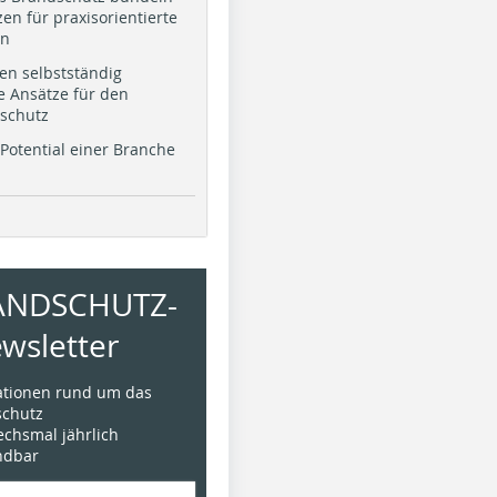
en für praxisorientierte
en
en selbstständig
e Ansätze für den
schutz
Potential einer Branche
ANDSCHUTZ-
wsletter
mationen rund um das
chutz
sechsmal jährlich
ündbar