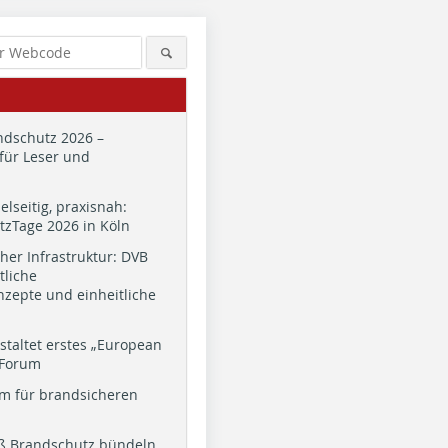
dschutz 2026 –
für Leser und
ielseitig, praxisnah:
zTage 2026 in Köln
cher Infrastruktur: DVB
tliche
zepte und einheitliche
Bildquelle: ewastudio / 123rf
staltet erstes „European
 Forum
m für brandsicheren
ß Brandschutz bündeln