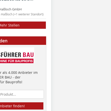
Haßloch GmbH
n Haßloch (+1 weiterer Standort)
Mehr Stellen
nden
 als 4.000 Anbieter im
R BAU - der
ür Bauprofis!
nbieter finden!