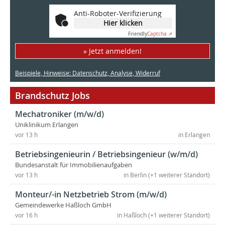
Anti-Roboter-Verifizierung
Hier klicken
Friendly
Captcha ⇗
» Jetzt anmelden!
Beispiele, Hinweise: Datenschutz, Analyse, Widerruf
Brandschutz Jobs
Mechatroniker (m/w/d)
Uniklinikum Erlangen
vor 13 h
in Erlangen
Betriebsingenieurin / Betriebsingenieur (w/m/d)
Bundesanstalt für Immobilienaufgaben
vor 13 h
in Berlin (+1 weiterer Standort)
Monteur/-in Netzbetrieb Strom (m/w/d)
Gemeindewerke Haßloch GmbH
vor 16 h
in Haßloch (+1 weiterer Standort)