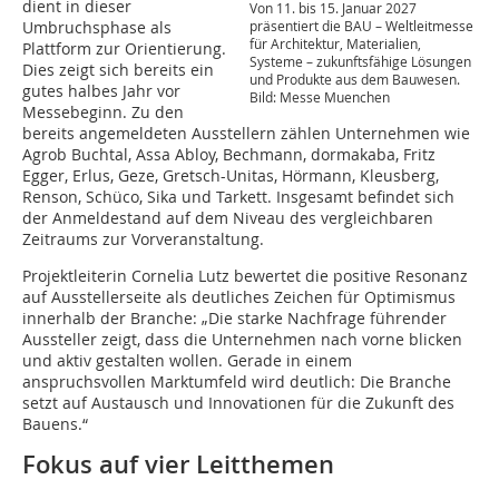
dient in dieser
Von 11. bis 15. Januar 2027
präsentiert die BAU – Weltleitmesse
Umbruchsphase als
für Architektur, Materialien,
Plattform zur Orientierung.
Systeme – zukunftsfähige Lösungen
Dies zeigt sich bereits ein
und Produkte aus dem Bauwesen.
gutes halbes Jahr vor
Bild: Messe Muenchen
Messebeginn. Zu den
bereits angemeldeten Ausstellern zählen Unternehmen wie
Agrob Buchtal, Assa Abloy, Bechmann, dormakaba, Fritz
Egger, Erlus, Geze, Gretsch-Unitas, Hörmann, Kleusberg,
Renson, Schüco, Sika und Tarkett. Insgesamt befindet sich
der Anmeldestand auf dem Niveau des vergleichbaren
Zeitraums zur Vorveranstaltung.
Projektleiterin Cornelia Lutz bewertet die positive Resonanz
auf Ausstellerseite als deutliches Zeichen für Optimismus
innerhalb der Branche: „Die starke Nachfrage führender
Aussteller zeigt, dass die Unternehmen nach vorne blicken
und aktiv gestalten wollen. Gerade in einem
anspruchsvollen Marktumfeld wird deutlich: Die Branche
setzt auf Austausch und Innovationen für die Zukunft des
Bauens.“
Fokus auf vier Leitthemen