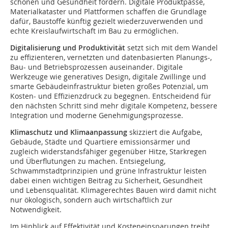
schonen und Gesundheit fördern. Digitale Produktpässe,
Materialkataster und Plattformen schaffen die Grundlage
dafür, Baustoffe künftig gezielt wiederzuverwenden und
echte Kreislaufwirtschaft im Bau zu ermöglichen.
Digitalisierung und Produktivität
setzt sich mit dem Wandel
zu effizienteren, vernetzten und datenbasierten Planungs-,
Bau- und Betriebsprozessen auseinander. Digitale
Werkzeuge wie generatives Design, digitale Zwillinge und
smarte Gebäudeinfrastruktur bieten großes Potenzial, um
Kosten- und Effizienzdruck zu begegnen. Entscheidend für
den nächsten Schritt sind mehr digitale Kompetenz, bessere
Integration und moderne Genehmigungsprozesse.
Klimaschutz und Klimaanpassung
skizziert die Aufgabe,
Gebäude, Städte und Quartiere emissionsärmer und
zugleich widerstandsfähiger gegenüber Hitze, Starkregen
und Überflutungen zu machen. Entsiegelung,
Schwammstadtprinzipien und grüne Infrastruktur leisten
dabei einen wichtigen Beitrag zu Sicherheit, Gesundheit
und Lebensqualität. Klimagerechtes Bauen wird damit nicht
nur ökologisch, sondern auch wirtschaftlich zur
Notwendigkeit.
Im Hinblick auf Effektivität und Kosteneinsparungen treibt