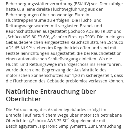
Beherbergungsstättenverordnung (BStättV) vor. Demzufolge
hatte u. a. eine direkte Fluchtwegführung aus den
Beherbergungen über notwendige Flure in
Fluchttreppenräume zu erfolgen. Die Flucht- und
Rettungswege wurden mit verglasten Brand- und
Rauchschutztüren ausgestattet („Schüco ADS 80 FR 30“ und
„Schüco ADS 80 FR 60“, „Schüco Firestop T90“). Die in einigen
Gebäudebereichen eingesetzten Rauchschutztüren „Schüco
ADS 65.NI SP“ stehen im Regelbetrieb offen und sind mit
Feststelleinrichtungen ausgestattet, die bei Rauchdetektion
einen automatischen Schließvorgang einleiten. Wo die
Flucht- und Rettungswege im Erdgeschoss ins Freie führen,
wurde durch eine Begrenzung der Ausfahrtiefe des
motorischen Sonnenschutzes auf 1,20 m sichergestellt, dass
die Flüchtenden das Gebäude problemlos verlassen können.
Natürliche Entrauchung über
Oberlichter
Die Entrauchung des Akademiegebäudes erfolgt im
Brandfall auf natürlichem Wege über motorisch betriebene
+“
Oberlichter („Schüco AWS 75.SI
-Kippelemente mit
Beschlagsystem „TipTronic SimplySmart“). Zur Entrauchung