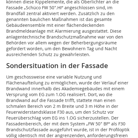
können diese Kippelemente, die als Oberlichter an die
+
Fassade „Schüco FW 50
.HI“ angeschlossen sind, im
Brandfall zentral aktiviert werden. Zusätzlich zu den
genannten baulichen Maßnahmen ist das gesamte
Gebäudeensemble mit einer flächendeckenden
Brandmeldeanlage mit Alarmierung ausgestattet. Diese
anlagentechnische Brandschutzmaßnahme war von den
Behörden vor allem wegen der Beherbergungsräume
gefordert worden, um den Bewohnern Tag und Nacht
ausreichenden Schutz zu gewährleisten.
Sondersituation in der Fassade
Um geschossweise eine variable Nutzung und
Flächenaufteilung zu ermöglichen, wurde der Verlauf einer
Brandwand innerhalb des Akademiegebäudes mit einem
Versprung vom EG zum 1.OG realisiert. Dort, wo die
Brandwand auf die Fassade trifft, stattete man einen
schmalen Bereich von 2 m Breite und 3 m Höhe in der
Feuerwiderstandsklasse F30 aus, um den Schutz vor
Feuerüberschlag vom EG ins 1.OG sicherzustellen. Der
+
Fassadenbereich, der mit dem System „FW 50
BF“ als F30
Brandschutzfassade ausgeführt wurde, ist in der Profiloptik
völlig identisch mit der angrenzenden, anforderungsfreien