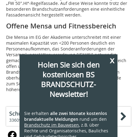
+
„FW 50
.HI“-Regelfassade. Auf diese Weise konnte trotz der
besonderen Brandschutzanforderungen eine einheitliche
Fassadenansicht hergestellt werden.
Offene Mensa und Fitnessbereich
Die Mensa im EG der Akademie unterschreitet mit einer
maximalen Kapazität von <200 Personen deutlich ein
Personenaufkommen, das Sonderanforderungen der
Versammlungsstättenverordnung (VStättV) notwendig
x
gemacht hätte. So konnten Übergänge zum Fitnessbereich
Holen Sie sich den
offen und ohne Tür-/Trennwandsysteme für den
Brandschutz realisiert werden. Die Deckenkonstruktion
kostenlosen BS
oberhalb des Fitnessstudios im EG der Akademie wurde
BRANDSCHUTZ-
zum Schutz vor Feuerüberschlag auf die angrenzende
höhere Bebauung in EI 90 ausgeführt.
Newsletter!
Schüco International KG
Sie erhalten
alle zwei Monate kostenlos
brandaktuelle Meldungen
rund um den
33609 Bielefeld
Brandschutz im Bauwesen
, z.B. über
Rechte und Organisatorisches, Bauliches
und Gebäudetechnisches.