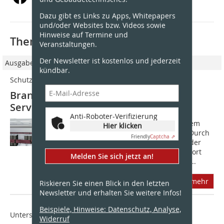
Dazu gibt es Links zu Apps, Whitepapers
und/oder Websites bzw. Videos sowie
Hinweise auf Termine und
Thematisch passende Artikel:
Veranstaltungen.
Der Newsletter ist kostenlos und jederzeit
Ausgabe 02/2021
kündbar.
Schutz der digitalen Infrastruktur von Unternehmen
Brandschutz für Rechenzentren und
Serverräume
Anti-Roboter-Verifizierung
Anfang des Jahres brannte es bei einem
Hier klicken
großen Cloud-Hoster aus Straßburg. Durch
Friendly
Captcha ⇗
den Großbrand wurden rund 12.000 der
100.000 betriebenen Server am Standort
Melden Sie sich jetzt an!
zerstört. Damit waren einige der dort...
mehr
Riskieren Sie einen Blick in den letzten
Newsletter und erhalten Sie weitere Infos!
Beispiele, Hinweise: Datenschutz, Analyse,
Unterschätzte Gefahr
Widerruf