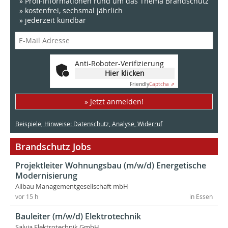
» Profi-Informationen rund um das Thema Brandschutz
» kostenfrei, sechsmal jährlich
» jederzeit kündbar
Anti-Roboter-Verifizierung
Hier klicken
Friendly
Captcha ⇗
» Jetzt anmelden!
Beispiele, Hinweise: Datenschutz, Analyse, Widerruf
Brandschutz Jobs
Projektleiter Wohnungsbau (m/w/d) Energetische
Modernisierung
Allbau Managementgesellschaft mbH
vor 15 h
in Essen
Bauleiter (m/w/d) Elektrotechnik
Salvia Elektrotechnik GmbH