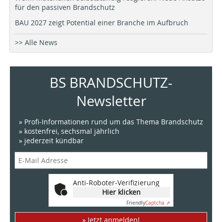
für den passiven Brandschutz
BAU 2027 zeigt Potential einer Branche im Aufbruch
>> Alle News
BS BRANDSCHUTZ-
Newsletter
» Profi-Informationen rund um das Thema Brandschutz
» kostenfrei, sechsmal jährlich
» jederzeit kündbar
Anti-Roboter-Verifizierung
Hier klicken
Friendly
Captcha ⇗
» Jetzt anmelden!