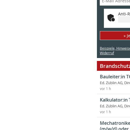
Anti-R
» J
Beispiele, Hinweis
Widerruf
Brandschutz
Bauleiter:in 
Ed. Züblin AG, Dir
vor 1 h
Kalkulator:in
Ed. Züblin AG, Dir
vor 1 h
Mechatroniker
(m/w/d) oder