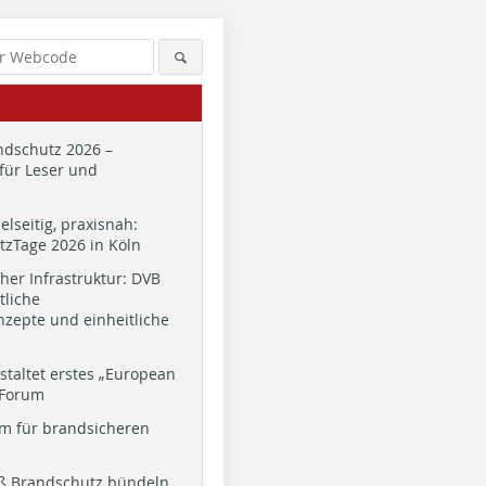
dschutz 2026 –
für Leser und
ielseitig, praxisnah:
zTage 2026 in Köln
cher Infrastruktur: DVB
tliche
zepte und einheitliche
staltet erstes „European
 Forum
m für brandsicheren
ß Brandschutz bündeln