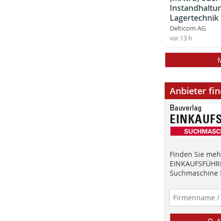
Instandhaltun
Lagertechnik
Delticom AG
vor 13 h
Anbieter fi
Finden Sie mehr
EINKAUFSFÜHRE
Suchmaschine f
A