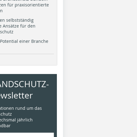
en für praxisorientierte
en
en selbstständig
e Ansätze für den
schutz
Potential einer Branche
ANDSCHUTZ-
wsletter
mationen rund um das
chutz
sechsmal jährlich
ündbar