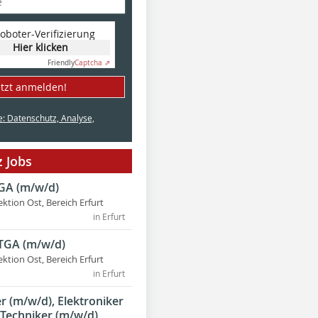
oboter-Verifizierung
Hier klicken
Friendly
Captcha ⇗
etzt anmelden!
e: Datenschutz, Analyse,
 Jobs
TGA (m/w/d)
ektion Ost, Bereich Erfurt
in Erfurt
 TGA (m/w/d)
ektion Ost, Bereich Erfurt
in Erfurt
 (m/w/d), Elektroniker
 Techniker (m/w/d)