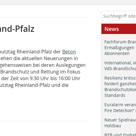
and-Pfalz
News
Fachforum Bran
Ermäßigungen 
hutztag Rheinland-Pfalz der
Beton
Abonnenten
tehen die aktuellen Neuerungen in
International, v
gehensweisen bei deren Auslegungen
VdS-BrandSchut
 Brandschutz und Rettung im Fokus
der Zeit von 9:30 Uhr bis 16:00 Uhr
Resilienz kritis
fordert ganzhei
utztag Rheinland-Pfalz und die
Brandschutzkon
Standards
Euralarm veran
Fire Detection“
Neuer Spielrau
Holzbau
BZB und Endre