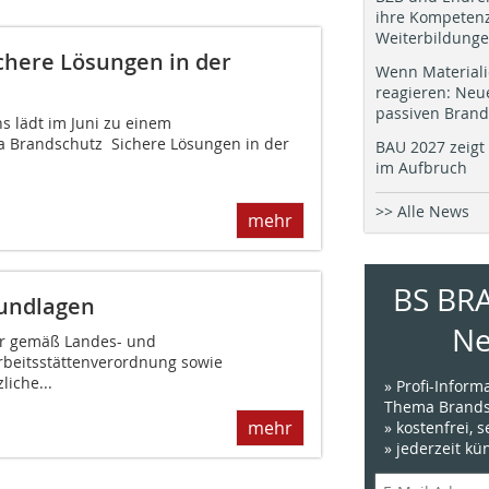
ihre Kompetenz
Weiterbildung
chere Lösungen in der
Wenn Materiali
reagieren: Neu
passiven Brand
s lädt im Juni zu einem
Brandschutz  Sichere Lösungen in der
BAU 2027 zeigt 
im Aufbruch
>> Alle News
mehr
BS BR
undlagen
Ne
er gemäß Landes- und
rbeitsstättenverordnung sowie
iche...
» Profi-Infor
Thema Brands
mehr
» kostenfrei, 
» jederzeit k