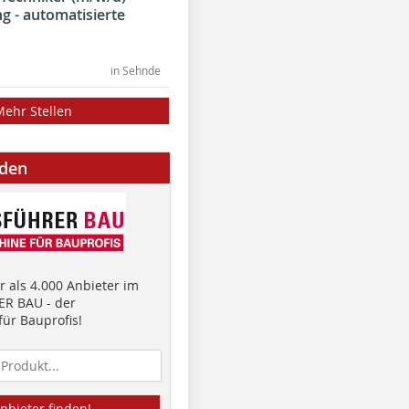
g - automatisierte
in Sehnde
Mehr Stellen
nden
 als 4.000 Anbieter im
R BAU - der
ür Bauprofis!
nbieter finden!