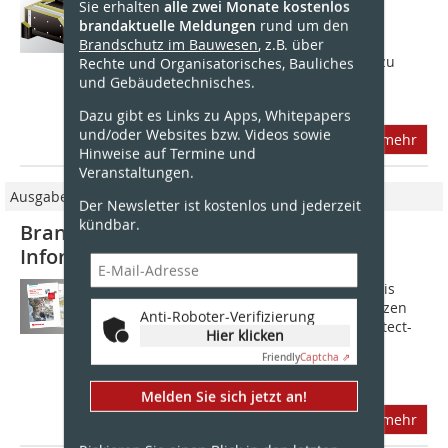
Sie erhalten
alle zwei Monate kostenlos
Duct Board 90 von Rockwool sind
brandaktuelle Meldungen
rund um den
Lüftungskanäle aus Stahlblech
Brandschutz im Bauwesen
, z.B. über
platzsparend und auch nachträglich zu
Rechte und Organisatorisches, Bauliches
isolieren. Es entsteht eine schlanke
und Gebäudetechnisches.
Konstruktion mit...
Dazu gibt es Links zu Apps, Whitepapers
und/oder Websites bzw. Videos sowie
mehr
Hinweise auf Termine und
Veranstaltungen.
Ausgabe 01/2022
Der Newsletter ist kostenlos und jederzeit
kündbar.
Brandschutz im Stahlbau – eine
Informationsoffensive
Für die feuerbeständige Bekleidung bis
F180 im Stahl- und Stahlbetonbau setzen
Anti-Roboter-Verifizierung
viele Fachbetriebe auf ­Conlit Steelprotect-
Hier klicken
Dämmplatten und Conlit Steelprotect
Friendly
Captcha ⇗
Section-Rohrschalen....
Melden Sie sich jetzt an!
mehr