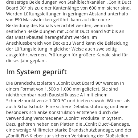
dreiseitige Bekleidungen von Stahlblechkanälen „Conlit Duct
Board 90“ bis zu einer Kantenlänge von 600 mm sicher sind.
Werden Lüftungsleitungen in geringem Abstand unterhalb
von F90­ Massivdecken geführt, kann auf die obere
Bekleidung des Kanals verzichtet werden, wenn die
seitlichen Bekleidungen mit „Conlit Duct Board 90“ bis an
das Massivbauteil herangeführt werden. Im
Anschlussbereich von Decke zu Wand kann die Bekleidung
der Lüftungsleitung in gleicher Weise auch zweiseitig
ausgeführt werden. Prüfungen für größere Kanäle sind für
dieses Jahr geplant.
Im System geprüft
Die Brandschutzplatten „Conlit Duct Board 90“ werden in
einem Format von 1.500 x 1.000 mm geliefert. Sie sind
nichtbrennbar nach Baustoffklasse A1 mit einem
Schmelzpunkt von > 1.000 °C und bieten sowohl Wärme- als
auch Schallschutz. Eine sichere Detailausführung und eine
besonders schlanke Konstruktion entstehen durch die
Verwendung verschiedener „Conlit“ Produkte im System.
Dazu gehören neben den Platten die „Conlit Duct“-Bandage,
eine wenige Millimeter starke Brandschutzbandage, und der
„Conlit Fix“-Kleber zur sicheren Verbindung der Stoßstellen.