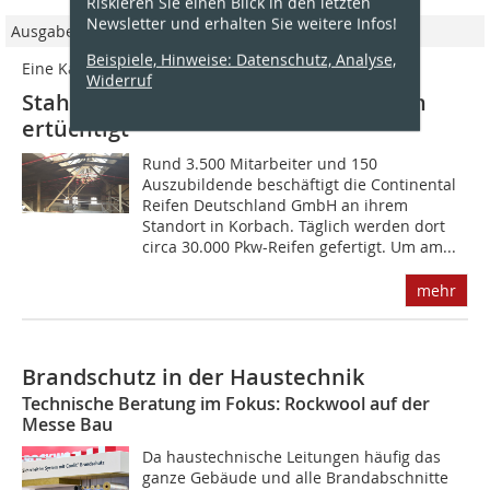
Riskieren Sie einen Blick in den letzten
Newsletter und erhalten Sie weitere Infos!
Ausgabe 02/2020
Beispiele, Hinweise: Datenschutz, Analyse,
Eine Kathedrale des leistungsstarken Brandschutzes
Widerruf
Stahlbauträger brandschutztechnisch
ertüchtigt
Rund 3.500 Mitarbeiter und 150
Auszubildende beschäftigt die Continental
Reifen Deutschland GmbH an ihrem
Standort in Korbach. Täglich werden dort
circa 30.000 Pkw-Reifen gefertigt. Um am...
mehr
Brandschutz in der Haustechnik
Technische Beratung im Fokus: Rockwool auf der
Messe Bau
Da haustechnische Leitungen häufig das
ganze Gebäude und alle Brandabschnitte