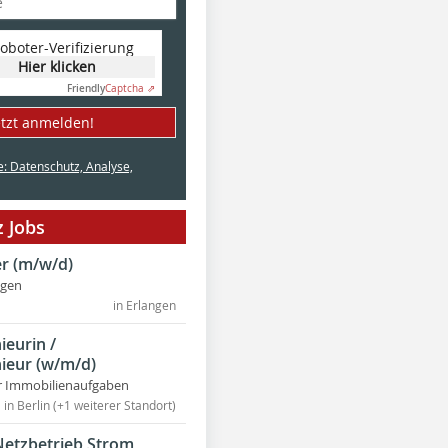
oboter-Verifizierung
Hier klicken
Friendly
Captcha ⇗
etzt anmelden!
e: Datenschutz, Analyse,
 Jobs
r (m/w/d)
ngen
in Erlangen
ieurin /
ieur (w/m/d)
r Immobilienaufgaben
in Berlin (+1 weiterer Standort)
Netzbetrieb Strom