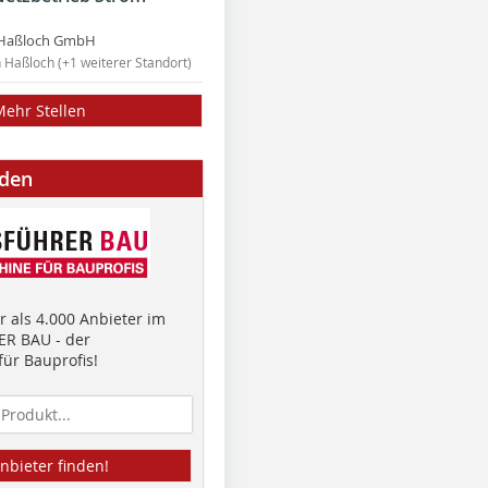
Haßloch GmbH
n Haßloch (+1 weiterer Standort)
Mehr Stellen
nden
 als 4.000 Anbieter im
R BAU - der
ür Bauprofis!
nbieter finden!