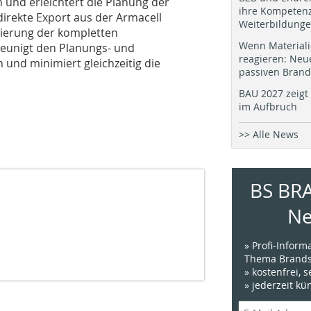
 und erleichtert die Planung der
ihre Kompetenz
irekte Export aus der Armacell
Weiterbildung
ierung der kompletten
Wenn Materiali
leunigt den Planungs- und
reagieren: Neu
und minimiert gleichzeitig die
passiven Brand
BAU 2027 zeigt 
im Aufbruch
>> Alle News
BS BR
Ne
» Profi-Infor
Thema Brands
» kostenfrei, 
» jederzeit k