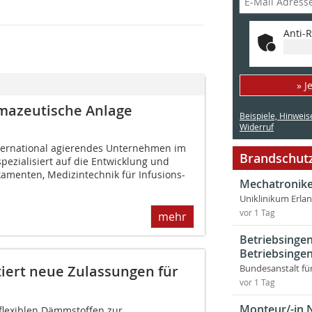
Anti-R
» J
mazeutische Anlage
Beispiele, Hinweis
Widerruf
international agierendes Unternehmen im
Brandschutz
pezialisiert auf die Entwicklung und
kamenten, Medizintechnik für Infusions-
Mechatronike
Uniklinikum Erla
vor 1 Tag
mehr
Betriebsingen
Betriebsingen
tiert neue Zulassungen für
Bundesanstalt fü
vor 1 Tag
Monteur/-in 
 flexiblen Dämmstoffen zur