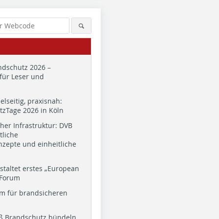
dschutz 2026 –
für Leser und
ielseitig, praxisnah:
zTage 2026 in Köln
cher Infrastruktur: DVB
tliche
zepte und einheitliche
staltet erstes „European
 Forum
m für brandsicheren
ß Brandschutz bündeln