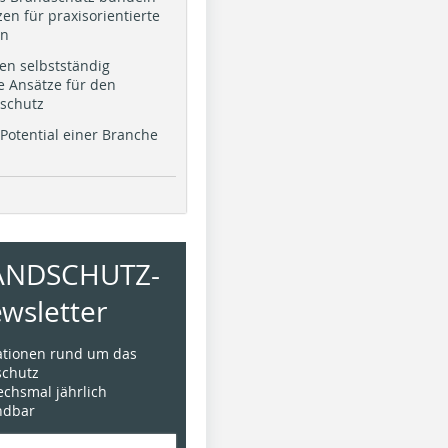
en für praxisorientierte
en
en selbstständig
e Ansätze für den
schutz
Potential einer Branche
ANDSCHUTZ-
wsletter
mationen rund um das
chutz
sechsmal jährlich
ündbar