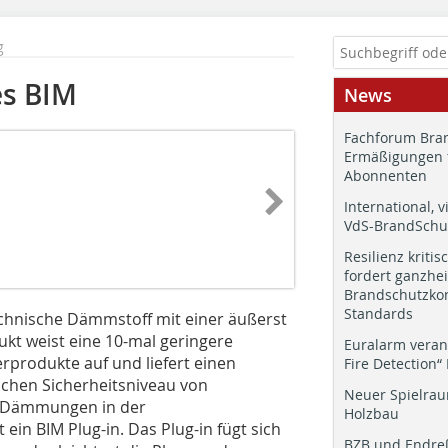
g
es BIM
News
Fachforum Bran
Ermäßigungen 
Abonnenten
International, v
VdS-BrandSchut
Resilienz kritis
fordert ganzhei
Brandschutzkon
Standards
technische Dämmstoff mit einer äußerst
ukt weist eine 10-mal geringere
Euralarm veran
produkte auf und liefert einen
Fire Detection“
chen Sicherheitsniveau von
Neuer Spielrau
r Dämmungen in der
Holzbau
t ein BIM Plug-in. Das Plug-in fügt sich
BZB und Endre