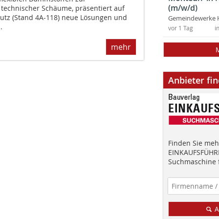
(m/w/d)
 technischer Schäume, präsentiert auf
rutz (Stand 4A-118) neue Lösungen und
Gemeindewerke 
.
vor 1 Tag
i
mehr
Anbieter fi
Finden Sie mehr
EINKAUFSFÜHRE
Suchmaschine f
A