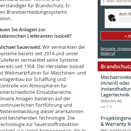
rständiger für Brandschutz. Er
 des Brandvermeidungssystems
Anti-R
ktion.
auen Sie Anlagen zur
lienischen Lieferanten Isolcell?
» J
Michael Sauerwald:
Wir vermarkten die
Beispiele, Hinweis
Systeme bereits seit 2014 und unser
Widerruf
Zulieferer vermarktet seine Systeme
Brandschutz
bereits seit 1958. Der Hersteller Isolcell
ist Weltmarktführer für Maschinen- und
Mechatroniker
Anlagenbau zur Schaffung und
(m/w/d) oder
Kontrolle von Atmosphären für
Instandhaltun
unterschiedliche Einsatzbereiche.
Lagertechnik
Unsere Anlagen basieren auf der
Delticom AG
kontinuierlichen Fortführung und
vor 7 h
Weiterentwicklung dieser anerkannten
und bestehenden Technologie. Die
Projektingeni
& Warranty 
Technologie zur Sauerstoffreduktion
besteht aus vielen Komponenten, die in
MAC Hamburg 