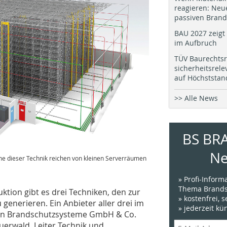
reagieren: Neu
passiven Brand
BAU 2027 zeigt 
im Aufbruch
TÜV Baurechtsr
sicherheitsrel
auf Höchststan
>> Alle News
BS BR
Ne
che dieser Technik reichen von kleinen Serverräumen
» Profi-Infor
Thema Brands
tion gibt es drei Techniken, den zur
» kostenfrei, 
generieren. Ein Anbieter aller drei im
» jederzeit k
ann Brandschutzsysteme GmbH & Co.
uerwald, Leiter Technik und