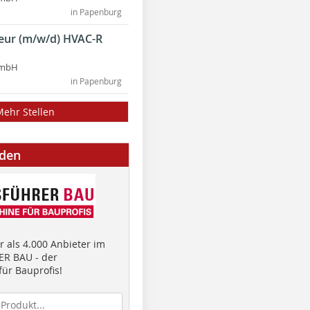
in Papenburg
ieur (m/w/d) HVAC-R
GmbH
in Papenburg
Mehr Stellen
nden
 als 4.000 Anbieter im
R BAU - der
ür Bauprofis!