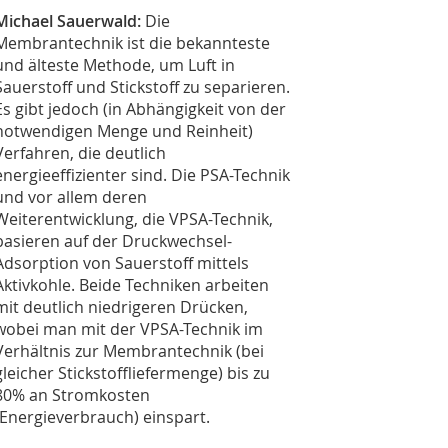
Michael Sauerwald:
Die
Membrantechnik ist die bekannteste
und älteste Methode, um Luft in
Sauerstoff und Stickstoff zu separieren.
Es gibt jedoch (in Abhängigkeit von der
notwendigen Menge und Reinheit)
Verfahren, die deutlich
energieeffizienter sind. Die PSA-Technik
und vor allem deren
Weiterentwicklung, die VPSA-Technik,
basieren auf der Druckwechsel-
Adsorption von Sauerstoff mittels
Aktivkohle. Beide Techniken arbeiten
mit deutlich niedrigeren Drücken,
wobei man mit der VPSA-Technik im
Verhältnis zur Membrantechnik (bei
gleicher Stickstoffliefermenge) bis zu
80% an Stromkosten
(Energieverbrauch) einspart.