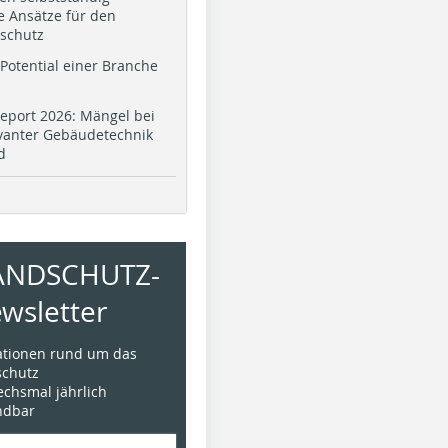
e Ansätze für den
schutz
Potential einer Branche
eport 2026: Mängel bei
evanter Gebäudetechnik
d
ANDSCHUTZ-
wsletter
mationen rund um das
chutz
sechsmal jährlich
ündbar