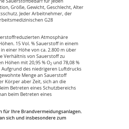
che Sauerstoffbedarf für jeden
ion, Größe, Gewicht, Geschlecht, Alter
itsschutz. Jeder Arbeitnehmer, der
 arbeitsmedizinischen G28
auerstoffreduzierten Atmosphäre
Höhen. 15 Vol. % Sauerstoff in einem
 in einer Höhe von ca. 2.800 m über
he Verhältnis von Sauerstoff zu
eren Höhen mit 20,95 % O
und 78,08 %
2
. Aufgrund des niedrigeren Luftdrucks
 gewohnte Menge an Sauerstoff
er Körper aber Zeit, sich an die
eim Betreten eines Schutzbereichs
man beim Betreten eines
ren für Ihre Brandvermeidungsanlagen.
 an sich und insbesondere zum