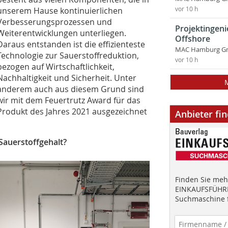
vor 10 h
unserem Hause kontinuierlichen
Verbesserungsprozessen und
Projektingen
Weiterentwicklungen unterliegen.
Offshore
Daraus entstanden ist die effizienteste
MAC Hamburg 
Technologie zur Sauerstoffreduktion,
vor 10 h
bezogen auf Wirtschaftlichkeit,
Nachhaltigkeit und Sicherheit. Unter
anderem auch aus diesem Grund sind
wir mit dem Feuertrutz Award für das
Produkt des Jahres 2021 ausgezeichnet
Anbieter fi
Sauerstoffgehalt?
Finden Sie mehr
EINKAUFSFÜHRE
Suchmaschine f