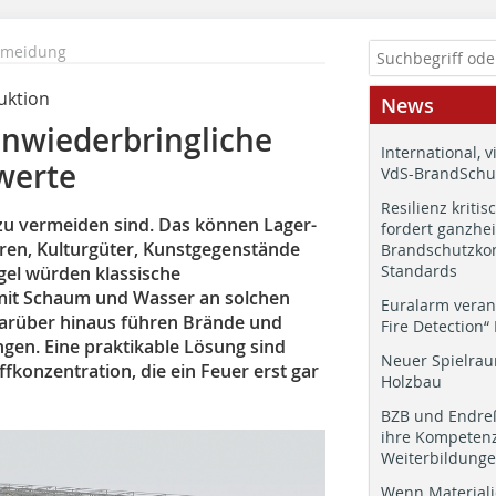
rmeidung
uktion
News
unwiederbringliche
International, v
werte
VdS-BrandSchut
Resilienz kritis
 zu vermeiden sind. Das können Lager-
fordert ganzhei
en, Kulturgüter, Kunstgegenstände
Brandschutzkon
Standards
gel würden klassische
 mit Schaum und Wasser an solchen
Euralarm veran
Darüber hinaus führen Brände und
Fire Detection“
gen. Eine praktikable Lösung sind
Neuer Spielrau
konzentration, die ein Feuer erst gar
Holzbau
BZB und Endre
ihre Kompetenz
Weiterbildung
Wenn Materiali