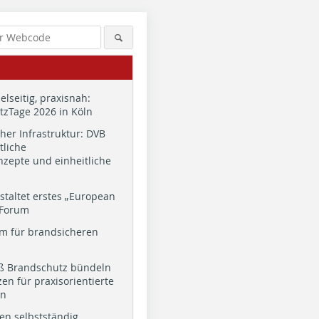
ielseitig, praxisnah:
zTage 2026 in Köln
cher Infrastruktur: DVB
tliche
zepte und einheitliche
staltet erstes „European
 Forum
m für brandsicheren
ß Brandschutz bündeln
en für praxisorientierte
en
en selbstständig