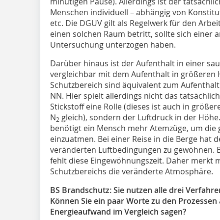
minütigen Pause). Allerdings ist der tatsächli
Menschen individuell – abhängig von Konstitut
etc. Die DGUV gilt als Regelwerk für den Arbe
einen solchen Raum betritt, sollte sich einer
Untersuchung unterzogen haben.
Darüber hinaus ist der Aufenthalt in einer s
vergleichbar mit dem Aufenthalt in größeren 
Schutzbereich sind äquivalent zum Aufenthalt
NN. Hier spielt allerdings nicht das tatsächlic
Stickstoff eine Rolle (dieses ist auch in größ
N
gleich), sondern der Luftdruck in der Höhe
2
benötigt ein Mensch mehr Atemzüge, um die
einzuatmen. Bei einer Reise in die Berge hat d
veränderten Luftbedingungen zu gewöhnen. B
fehlt diese Eingewöhnungszeit. Daher merkt 
Schutzbereichs die veränderte Atmosphäre.
BS Brandschutz: Sie nutzen alle drei Verfah
Können Sie ein paar Worte zu den Prozessen
Energieaufwand im Vergleich sagen?