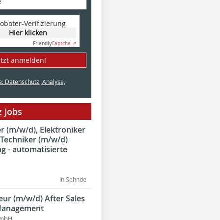
oboter-Verifizierung
Hier klicken
Friendly
Captcha ⇗
etzt anmelden!
e: Datenschutz, Analyse,
 Jobs
 (m/w/d), Elektroniker
 Techniker (m/w/d)
g - automatisierte
in Sehnde
eur (m/w/d) After Sales
Management
GmbH